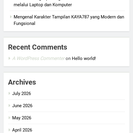
melalui Laptop dan Komputer
Mengenal Karakter Tampilan KAYA787 yang Modern dan
Fungsional
Recent Comments
A WordPress Commenter
on
Hello world!
Archives
July 2026
June 2026
May 2026
April 2026