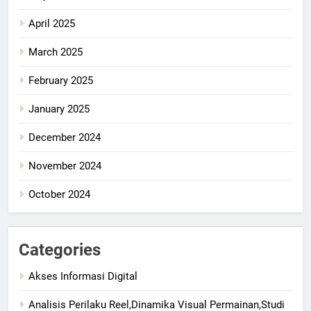
April 2025
March 2025
February 2025
January 2025
December 2024
November 2024
October 2024
Categories
Akses Informasi Digital
Analisis Perilaku Reel,Dinamika Visual Permainan,Studi