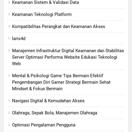
Keamanan Sistem & Validasi Data
Keamanan Teknologi Platform
Kompatibilitas Perangkat dan Keamanan Akses
laris4d
Manajemen Infrastruktur Digital Keamanan dan Stabilitas
Server Optimasi Performa Website Edukasi Teknologi
Web
Mental & Psikologi Game Tips Bermain Efektif
Pengembangan Diri Gamer Strategi Bermain Sehat
Mindset & Fokus Bermain
Navigasi Digital & Kemudahan Akses
Olahraga, Sepak Bola, Manajemen Olahraga
Optimasi Pengalaman Pengguna