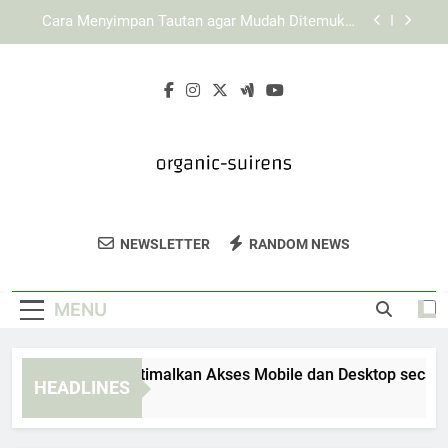
Skip
Cara Memperbarui Browser sebelum Mengakses
to
KAYA787 Alternatif
content
Panduan Lengkap Mengakses KAYA787 Alternatif
melalui Laptop dan Komputer
Panduan Mengoptimalkan Akses Mobile dan
Desktop secara Stabil dan Aman
Cara Menyimpan Tautan agar Mudah Ditemukan
dan Tetap Aman
Cara Memperbarui Browser sebelum Mengakses
KAYA787 Alternatif
Organic Suirens
Temukan Produk Organik Dan Solusi
Panduan Lengkap Mengakses KAYA787 Alternatif
NEWSLETTER
RANDOM NEWS
melalui Laptop dan Komputer
Kesehatan Alami Di Organic Suirens. Untuk
Gaya Hidup Yang Lebih Sehat Dan Alami.
MENU
nduan Mengoptimalkan Akses Mobile dan Desktop secara Sta
HEADLINES
Weeks Ago