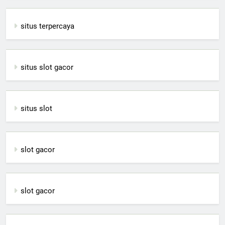
situs terpercaya
situs slot gacor
situs slot
slot gacor
slot gacor