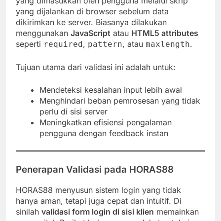
yang dimasukkan oleh pengguna melalui skrip
yang dijalankan di browser sebelum data
dikirimkan ke server. Biasanya dilakukan
menggunakan
JavaScript
atau
HTML5 attributes
seperti
,
, atau
.
required
pattern
maxlength
Tujuan utama dari validasi ini adalah untuk:
Mendeteksi kesalahan input lebih awal
Menghindari beban pemrosesan yang tidak
perlu di sisi server
Meningkatkan efisiensi pengalaman
pengguna dengan feedback instan
Penerapan Validasi pada HORAS88
HORAS88 menyusun sistem login yang tidak
hanya aman, tetapi juga cepat dan intuitif. Di
sinilah
validasi form login di sisi klien
memainkan