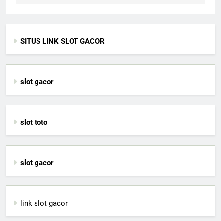
SITUS LINK SLOT GACOR
slot gacor
slot toto
slot gacor
link slot gacor