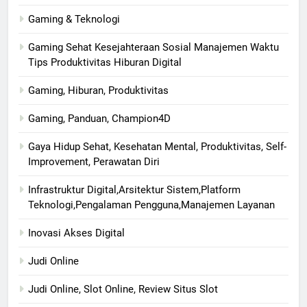
Gaming & Teknologi
Gaming Sehat Kesejahteraan Sosial Manajemen Waktu
Tips Produktivitas Hiburan Digital
Gaming, Hiburan, Produktivitas
Gaming, Panduan, Champion4D
Gaya Hidup Sehat, Kesehatan Mental, Produktivitas, Self-
Improvement, Perawatan Diri
Infrastruktur Digital,Arsitektur Sistem,Platform
Teknologi,Pengalaman Pengguna,Manajemen Layanan
Inovasi Akses Digital
Judi Online
Judi Online, Slot Online, Review Situs Slot