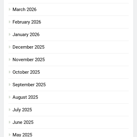
March 2026
February 2026
January 2026
December 2025
November 2025
October 2025
September 2025
August 2025
July 2025
June 2025
May 2025