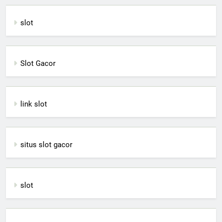
slot
Slot Gacor
link slot
situs slot gacor
slot