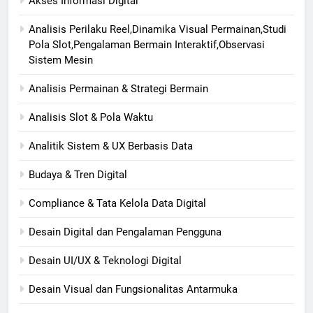
Akses Informasi Digital
Analisis Perilaku Reel,Dinamika Visual Permainan,Studi
Pola Slot,Pengalaman Bermain Interaktif,Observasi
Sistem Mesin
Analisis Permainan & Strategi Bermain
Analisis Slot & Pola Waktu
Analitik Sistem & UX Berbasis Data
Budaya & Tren Digital
Compliance & Tata Kelola Data Digital
Desain Digital dan Pengalaman Pengguna
Desain UI/UX & Teknologi Digital
Desain Visual dan Fungsionalitas Antarmuka