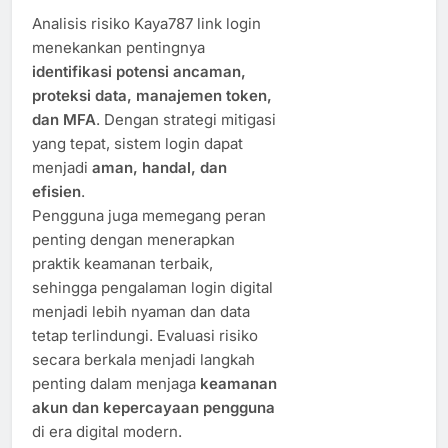
Analisis risiko Kaya787 link login
menekankan pentingnya
identifikasi potensi ancaman,
proteksi data, manajemen token,
dan MFA
. Dengan strategi mitigasi
yang tepat, sistem login dapat
menjadi
aman, handal, dan
efisien
.
Pengguna juga memegang peran
penting dengan menerapkan
praktik keamanan terbaik,
sehingga pengalaman login digital
menjadi lebih nyaman dan data
tetap terlindungi. Evaluasi risiko
secara berkala menjadi langkah
penting dalam menjaga
keamanan
akun dan kepercayaan pengguna
di era digital modern.