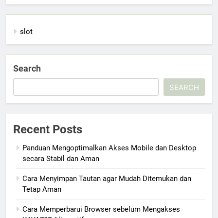
slot
Search
SEARCH
Recent Posts
Panduan Mengoptimalkan Akses Mobile dan Desktop
secara Stabil dan Aman
Cara Menyimpan Tautan agar Mudah Ditemukan dan
Tetap Aman
Cara Memperbarui Browser sebelum Mengakses