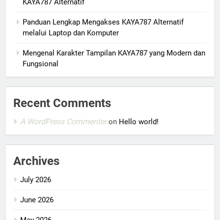
KAYA787 Alternatif
Panduan Lengkap Mengakses KAYA787 Alternatif
melalui Laptop dan Komputer
Mengenal Karakter Tampilan KAYA787 yang Modern dan
Fungsional
Recent Comments
A WordPress Commenter
on
Hello world!
Archives
July 2026
June 2026
May 2026