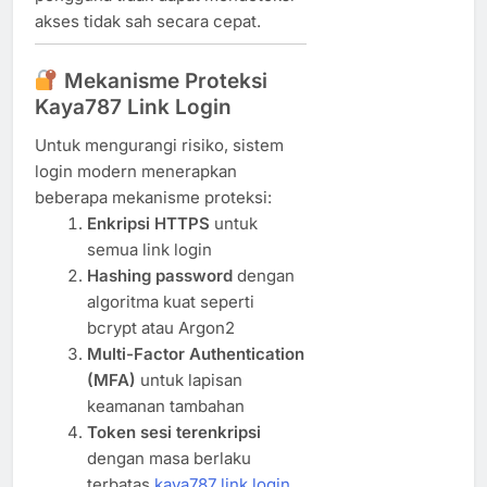
akses tidak sah secara cepat.
Mekanisme Proteksi
Kaya787 Link Login
Untuk mengurangi risiko, sistem
login modern menerapkan
beberapa mekanisme proteksi:
Enkripsi HTTPS
untuk
semua link login
Hashing password
dengan
algoritma kuat seperti
bcrypt atau Argon2
Multi-Factor Authentication
(MFA)
untuk lapisan
keamanan tambahan
Token sesi terenkripsi
dengan masa berlaku
terbatas
kaya787 link login