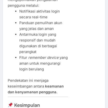
pengguna melalui:
Notifikasi aktivitas login
secara real-time
Panduan pemulihan akun
yang jelas dan aman
Antarmuka login yang
responsif dan mudah
digunakan di berbagai
perangkat
Fitur
remember device
yang
aman untuk mengurangi
login berulang
Pendekatan ini menjaga
keseimbangan antara
keamanan
dan kenyamanan pengguna
.
Kesimpulan