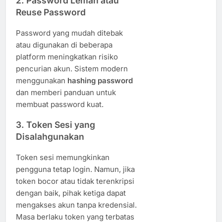
2.
Password Lemah atau
Reuse Password
Password yang mudah ditebak
atau digunakan di beberapa
platform meningkatkan risiko
pencurian akun. Sistem modern
menggunakan
hashing password
dan memberi panduan untuk
membuat password kuat.
3.
Token Sesi yang
Disalahgunakan
Token sesi memungkinkan
pengguna tetap login. Namun, jika
token bocor atau tidak terenkripsi
dengan baik, pihak ketiga dapat
mengakses akun tanpa kredensial.
Masa berlaku token yang terbatas