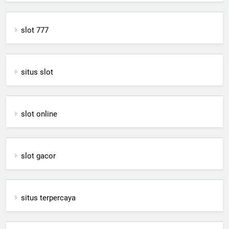
slot 777
situs slot
slot online
slot gacor
situs terpercaya