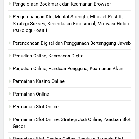
Pengelolaan Bookmark dan Keamanan Browser
Pengembangan Diri, Mental Strength, Mindset Positif,
Strategi Sukses, Kecerdasan Emosional, Motivasi Hidup,
Psikologi Positif
Perencanaan Digital dan Penggunaan Bertanggung Jawab
Perjudian Online, Keamanan Digital
Perjudian Online, Panduan Pengguna, Keamanan Akun
Permainan Kasino Online
Permainan Online
Permainan Slot Online
Permainan Slot Online, Strategi Judi Online, Panduan Slot
Gacor
Permainan Slot, Casino Online, Panduan Bermain Slot