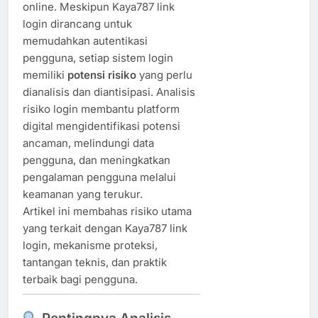
online. Meskipun Kaya787 link
login dirancang untuk
memudahkan autentikasi
pengguna, setiap sistem login
memiliki
potensi risiko
yang perlu
dianalisis dan diantisipasi. Analisis
risiko login membantu platform
digital mengidentifikasi potensi
ancaman, melindungi data
pengguna, dan meningkatkan
pengalaman pengguna melalui
keamanan yang terukur.
Artikel ini membahas risiko utama
yang terkait dengan Kaya787 link
login, mekanisme proteksi,
tantangan teknis, dan praktik
terbaik bagi pengguna.