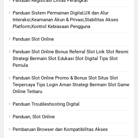
Panduan Registrasi Lintas Perangkat
Panduan Sistem Permainan Digital,UX dan Alur
Interaksi,Keamanan Akun & Privasi,Stabilitas Akses
Platform,Kontrol Kebiasaan Pengguna
Panduan Slot Online
Panduan Slot Online Bonus Referral Slot Link Slot Resmi
Strategi Bermain Slot Edukasi Slot Digital Tips Slot
Pemula
Panduan Slot Online Promo & Bonus Slot Situs Slot
Terpercaya Tips Login Aman Strategi Bermain Slot Game
Online Terbaru
Panduan Troubleshooting Digital
Panduan, Slot Online
Pembaruan Browser dan Kompatibilitas Akses