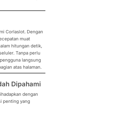
mi Corlaslot. Dengan
kecepatan muat
lam hitungan detik,
eluler. Tanpa perlu
a, pengguna langsung
 bagian atas halaman.
udah Dipahami
 dihadapkan dengan
i penting yang