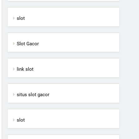
slot
Slot Gacor
link slot
situs slot gacor
slot