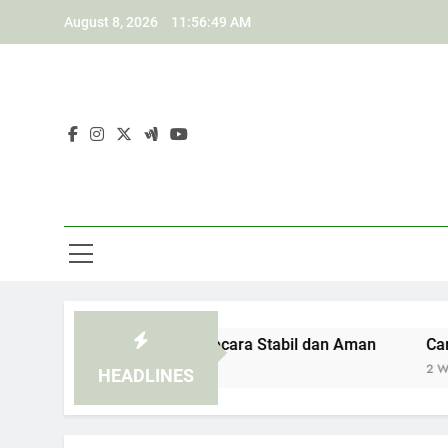
Skip
August 8, 2026
11:56:50 AM
to
content
Org
Temukan P
le dan Desktop secara Stabil dan Aman
Cara Menyimpa
2 Weeks Ago
HEADLINES