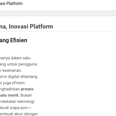
asi Platform
na, Inovasi Platform
ang Efisien
hanya dalam satu
cang untuk pengguna
n keamanan.
orm digital ditantang
 juga efisien.
enghadirkan
proses
satu menit
. Bukan
endekatan teknologi
buat siapa pun—
embuat akun dengan