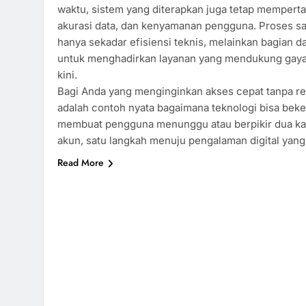
waktu, sistem yang diterapkan juga tetap memper
akurasi data, dan kenyamanan pengguna. Proses sa
hanya sekadar efisiensi teknis, melainkan bagian dar
untuk menghadirkan layanan yang mendukung gaya 
kini.
Bagi Anda yang menginginkan akses cepat tanpa rep
adalah contoh nyata bagaimana teknologi bisa beke
membuat pengguna menunggu atau berpikir dua kali
akun, satu langkah menuju pengalaman digital yang 
Read More