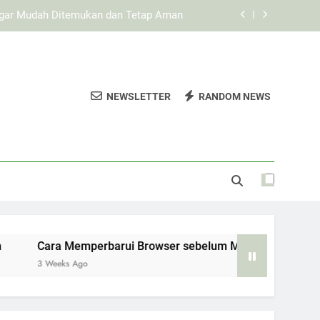
gar Mudah Ditemukan dan Tetap Aman
ebelum Mengakses KAYA787 Alternatif
ernatif melalui Laptop dan Komputer
NEWSLETTER
RANDOM NEWS
 dan Desktop secara Stabil dan Aman
gar Mudah Ditemukan dan Tetap Aman
. Untuk Gaya Hidup Yang Lebih Sehat Dan Alami.
ebelum Mengakses KAYA787 Alternatif
ernatif melalui Laptop dan Komputer
 Memperbarui Browser sebelum Mengakses KAYA787 Alternat
ks Ago