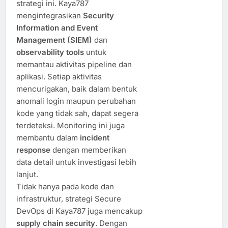
strategi ini. Kaya787
mengintegrasikan
Security
Information and Event
Management (SIEM)
dan
observability tools
untuk
memantau aktivitas pipeline dan
aplikasi. Setiap aktivitas
mencurigakan, baik dalam bentuk
anomali login maupun perubahan
kode yang tidak sah, dapat segera
terdeteksi. Monitoring ini juga
membantu dalam
incident
response
dengan memberikan
data detail untuk investigasi lebih
lanjut.
Tidak hanya pada kode dan
infrastruktur, strategi Secure
DevOps di Kaya787 juga mencakup
supply chain security
. Dengan