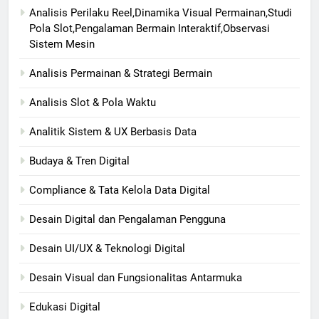
Analisis Perilaku Reel,Dinamika Visual Permainan,Studi
Pola Slot,Pengalaman Bermain Interaktif,Observasi
Sistem Mesin
Analisis Permainan & Strategi Bermain
Analisis Slot & Pola Waktu
Analitik Sistem & UX Berbasis Data
Budaya & Tren Digital
Compliance & Tata Kelola Data Digital
Desain Digital dan Pengalaman Pengguna
Desain UI/UX & Teknologi Digital
Desain Visual dan Fungsionalitas Antarmuka
Edukasi Digital