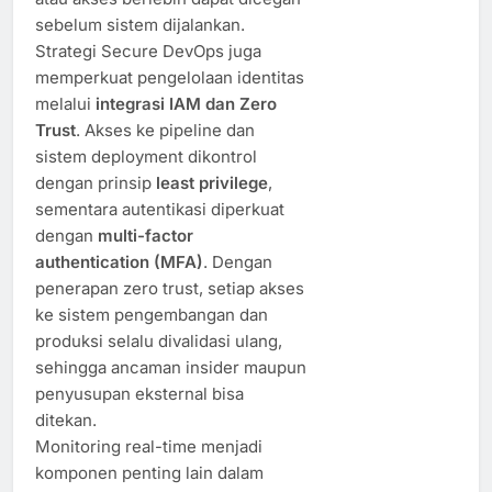
sebelum sistem dijalankan.
Strategi Secure DevOps juga
memperkuat pengelolaan identitas
melalui
integrasi IAM dan Zero
Trust
. Akses ke pipeline dan
sistem deployment dikontrol
dengan prinsip
least privilege
,
sementara autentikasi diperkuat
dengan
multi-factor
authentication (MFA)
. Dengan
penerapan zero trust, setiap akses
ke sistem pengembangan dan
produksi selalu divalidasi ulang,
sehingga ancaman insider maupun
penyusupan eksternal bisa
ditekan.
Monitoring real-time menjadi
komponen penting lain dalam