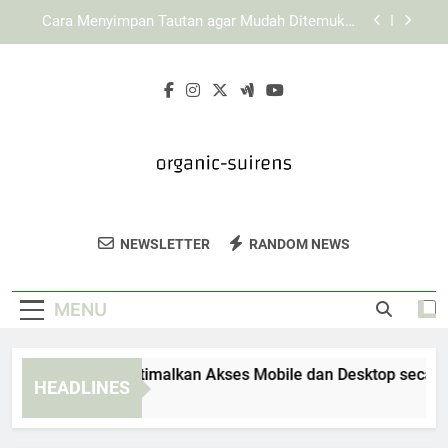
Skip
Cara Memperbarui Browser sebelum Mengakses
to
KAYA787 Alternatif
content
Panduan Lengkap Mengakses KAYA787 Alternatif
melalui Laptop dan Komputer
Panduan Mengoptimalkan Akses Mobile dan
Desktop secara Stabil dan Aman
Cara Menyimpan Tautan agar Mudah Ditemukan
dan Tetap Aman
Cara Memperbarui Browser sebelum Mengakses
KAYA787 Alternatif
Organic Suirens
Temukan Produk Organik Dan Solusi
Panduan Lengkap Mengakses KAYA787 Alternatif
NEWSLETTER
RANDOM NEWS
melalui Laptop dan Komputer
Kesehatan Alami Di Organic Suirens. Untuk
Gaya Hidup Yang Lebih Sehat Dan Alami.
MENU
nduan Mengoptimalkan Akses Mobile dan Desktop secara Sta
HEADLINES
Weeks Ago