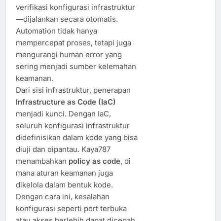
verifikasi konfigurasi infrastruktur
—dijalankan secara otomatis.
Automation tidak hanya
mempercepat proses, tetapi juga
mengurangi human error yang
sering menjadi sumber kelemahan
keamanan.
Dari sisi infrastruktur, penerapan
Infrastructure as Code (IaC)
menjadi kunci. Dengan IaC,
seluruh konfigurasi infrastruktur
didefinisikan dalam kode yang bisa
diuji dan dipantau. Kaya787
menambahkan
policy as code
, di
mana aturan keamanan juga
dikelola dalam bentuk kode.
Dengan cara ini, kesalahan
konfigurasi seperti port terbuka
atau akses berlebih dapat dicegah