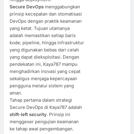
Secure DevOps
menggabungkan
prinsip kecepatan dan otomatisasi
DevOps dengan praktik keamanan
yang ketat. Tujuan utamanya
adalah memastikan setiap baris
kode, pipeline, hingga infrastruktur
yang digunakan bebas dari celah
yang dapat dieksploitasi. Dengan
pendekatan ini, Kaya787 mampu
menghadirkan inovasi yang cepat
sekaligus menjaga kepercayaan
pengguna melalui sistem yang
aman.
Tahap pertama dalam strategi
Secure DevOps di Kaya787 adalah
shift-left security
. Prinsip ini
menggeser pengujian keamanan
ke tahap awal pengembangan.