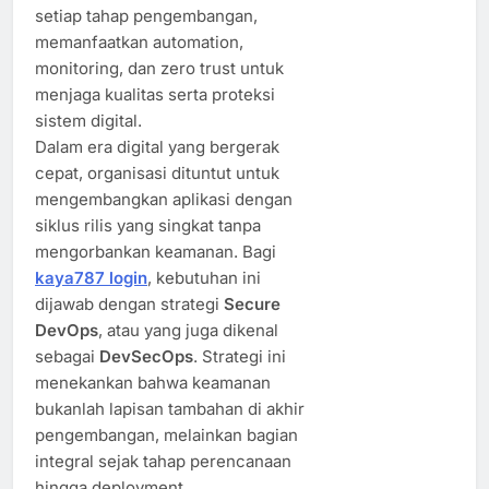
setiap tahap pengembangan,
memanfaatkan automation,
monitoring, dan zero trust untuk
menjaga kualitas serta proteksi
sistem digital.
Dalam era digital yang bergerak
cepat, organisasi dituntut untuk
mengembangkan aplikasi dengan
siklus rilis yang singkat tanpa
mengorbankan keamanan. Bagi
kaya787 login
, kebutuhan ini
dijawab dengan strategi
Secure
DevOps
, atau yang juga dikenal
sebagai
DevSecOps
. Strategi ini
menekankan bahwa keamanan
bukanlah lapisan tambahan di akhir
pengembangan, melainkan bagian
integral sejak tahap perencanaan
hingga deployment.