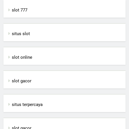
slot 777
situs slot
slot online
slot gacor
situs terpercaya
slot gacor