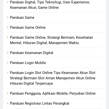
Panduan Digital, Tips Teknologi, User Experience,
Keamanan Akun, Game Online
Panduan Game
Panduan Game Online
Panduan Game Online, Strategi Bermain, Kesehatan
Mental, Hiburan Digital, Manajemen Waktu
Panduan Keamanan Digital
Panduan Login Mobile
Panduan Login Slot Online Tips Keamanan Akun Slot
Strategi Bermain Slot Aman Manajemen Akun Online
Hiburan Digital Terpercaya
Panduan Pengguna, Aplikasi Mobile, Perjudian Online
Panduan Registrasi Lintas Perangkat