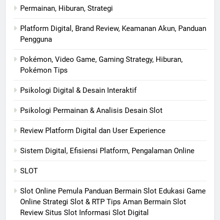
Permainan, Hiburan, Strategi
Platform Digital, Brand Review, Keamanan Akun, Panduan
Pengguna
Pokémon, Video Game, Gaming Strategy, Hiburan,
Pokémon Tips
Psikologi Digital & Desain Interaktif
Psikologi Permainan & Analisis Desain Slot
Review Platform Digital dan User Experience
Sistem Digital, Efisiensi Platform, Pengalaman Online
SLOT
Slot Online Pemula Panduan Bermain Slot Edukasi Game
Online Strategi Slot & RTP Tips Aman Bermain Slot
Review Situs Slot Informasi Slot Digital