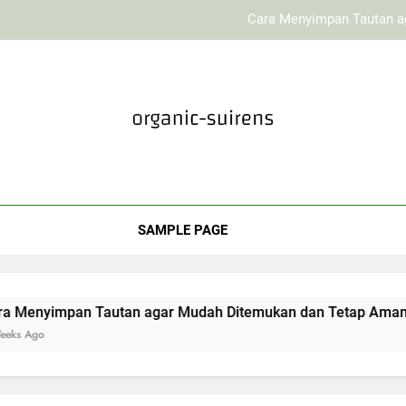
Cara Menyimpan Tautan a
Cara Memperbarui Browser s
Panduan Lengkap Mengakses KAYA787 Alt
Panduan Mengoptimalkan Akses Mobile
anic Suirens
Cara Menyimpan Tautan a
roduk Organik Dan Solusi Kesehatan Alami Di Organic Suirens
Cara Memperbarui Browser s
SAMPLE PAGE
Panduan Lengkap Mengakses KAYA787 Alt
n Tautan agar Mudah Ditemukan dan Tetap Aman
Cara
3 Wee