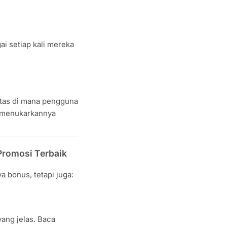
i setiap kali mereka
itas di mana pengguna
n menukarkannya
Promosi Terbaik
a bonus, tetapi juga:
ang jelas. Baca