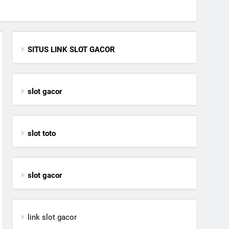
SITUS LINK SLOT GACOR
slot gacor
slot toto
slot gacor
link slot gacor