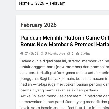
Home
2026
February
February 2026
Panduan Memilih Platform Game Onl
Bonus New Member & Promosi Haria
C145c58
5 Months Ago
0
6 Mins
Dalam dunia digital saat ini, strategi memberikan
bo
untuk anggota baru (new member)
dan
promosi h
satu cara terbaik platform game online untuk menin
pengguna. Bagi banyak pemain, bonus semacam ini
hadiah — tetapi juga merupakan bagian penting da
bermain yang memuaskan sejak hari pertama.
Artikel ini akan mengulas cara memilih platform ga
menawarkan bonus pendaftaran yang menarik dan 
layak, serta bagaimana manfaat fitur-fitur ini men