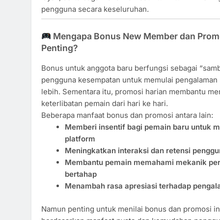
pengguna secara keseluruhan.
Mengapa Bonus New Member dan Promo
Penting?
Bonus untuk anggota baru berfungsi sebagai “sam
pengguna kesempatan untuk memulai pengalaman b
lebih. Sementara itu, promosi harian membantu m
keterlibatan pemain dari hari ke hari.
Beberapa manfaat bonus dan promosi antara lain:
Memberi insentif bagi pemain baru untuk me
platform
Meningkatkan interaksi dan retensi penggu
Membantu pemain memahami mekanik per
bertahap
Menambah rasa apresiasi terhadap penga
Namun penting untuk menilai bonus dan promosi ini