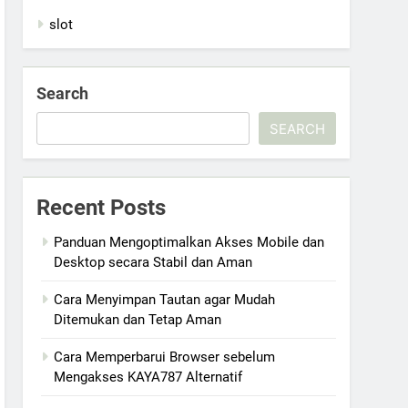
slot
Search
SEARCH
Recent Posts
Panduan Mengoptimalkan Akses Mobile dan
Desktop secara Stabil dan Aman
Cara Menyimpan Tautan agar Mudah
Ditemukan dan Tetap Aman
Cara Memperbarui Browser sebelum
Mengakses KAYA787 Alternatif