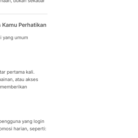
naan, bukan sekadar
 Kamu Perhatikan
si yang umum
ar pertama kali.
mainan, atau akses
i memberikan
 pengguna yang login
omosi harian, seperti: