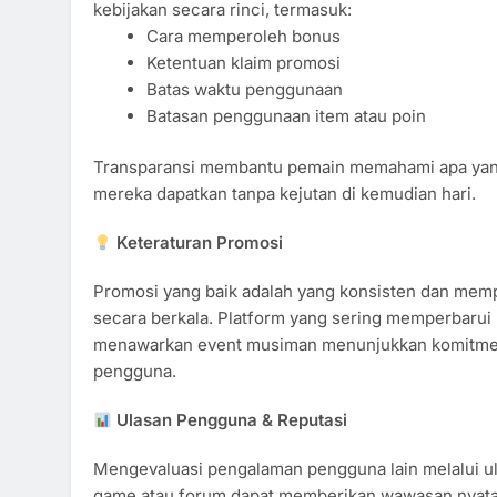
kebijakan secara rinci, termasuk:
Cara memperoleh bonus
Ketentuan klaim promosi
Batas waktu penggunaan
Batasan penggunaan item atau poin
Transparansi membantu pemain memahami apa yan
mereka dapatkan tanpa kejutan di kemudian hari.
Keteraturan Promosi
Promosi yang baik adalah yang konsisten dan mem
secara berkala. Platform yang sering memperbarui 
menawarkan event musiman menunjukkan komitme
pengguna.
Ulasan Pengguna & Reputasi
Mengevaluasi pengalaman pengguna lain melalui ul
game atau forum dapat memberikan wawasan nyata