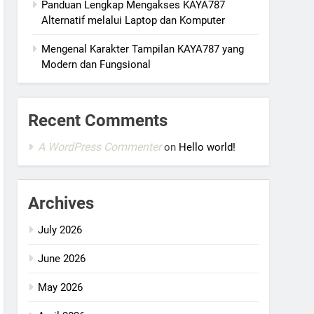
Panduan Lengkap Mengakses KAYA787
Alternatif melalui Laptop dan Komputer
Mengenal Karakter Tampilan KAYA787 yang
Modern dan Fungsional
Recent Comments
A WordPress Commenter
on
Hello world!
Archives
July 2026
June 2026
May 2026