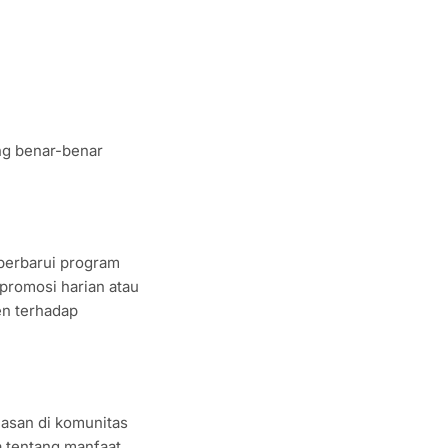
g benar-benar
perbarui program
promosi harian atau
n terhadap
asan di komunitas
 tentang manfaat