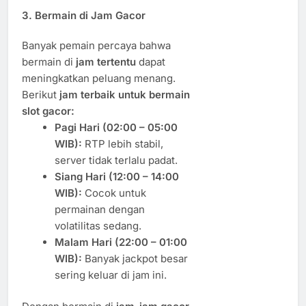
3. Bermain di Jam Gacor
Banyak pemain percaya bahwa
bermain di
jam tertentu
dapat
meningkatkan peluang menang.
Berikut
jam terbaik untuk bermain
slot gacor:
Pagi Hari (02:00 – 05:00
WIB):
RTP lebih stabil,
server tidak terlalu padat.
Siang Hari (12:00 – 14:00
WIB):
Cocok untuk
permainan dengan
volatilitas sedang.
Malam Hari (22:00 – 01:00
WIB):
Banyak jackpot besar
sering keluar di jam ini.