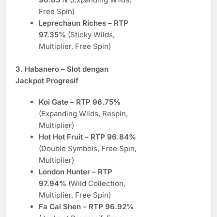
Free Spin)
Leprechaun Riches – RTP
97.35%
(Sticky Wilds,
Multiplier, Free Spin)
3. Habanero – Slot dengan
Jackpot Progresif
Koi Gate – RTP 96.75%
(Expanding Wilds, Respin,
Multiplier)
Hot Hot Fruit – RTP 96.84%
(Double Symbols, Free Spin,
Multiplier)
London Hunter – RTP
97.94%
(Wild Collection,
Multiplier, Free Spin)
Fa Cai Shen – RTP 96.92%