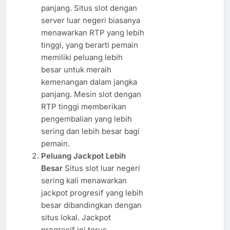
panjang. Situs slot dengan
server luar negeri biasanya
menawarkan RTP yang lebih
tinggi, yang berarti pemain
memiliki peluang lebih
besar untuk meraih
kemenangan dalam jangka
panjang. Mesin slot dengan
RTP tinggi memberikan
pengembalian yang lebih
sering dan lebih besar bagi
pemain.
Peluang Jackpot Lebih
Besar
Situs slot luar negeri
sering kali menawarkan
jackpot progresif yang lebih
besar dibandingkan dengan
situs lokal. Jackpot
progresif ini terus