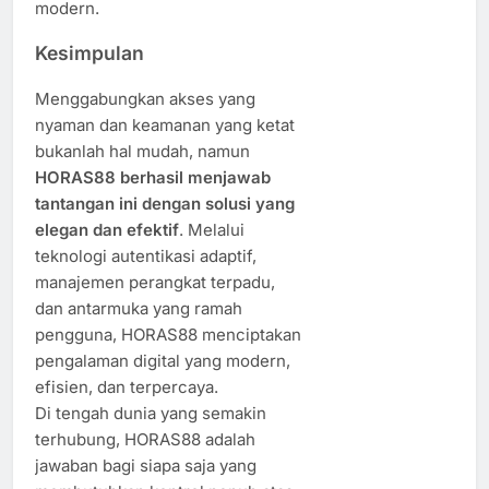
modern.
Kesimpulan
Menggabungkan akses yang
nyaman dan keamanan yang ketat
bukanlah hal mudah, namun
HORAS88 berhasil menjawab
tantangan ini dengan solusi yang
elegan dan efektif
. Melalui
teknologi autentikasi adaptif,
manajemen perangkat terpadu,
dan antarmuka yang ramah
pengguna, HORAS88 menciptakan
pengalaman digital yang modern,
efisien, dan terpercaya.
Di tengah dunia yang semakin
terhubung, HORAS88 adalah
jawaban bagi siapa saja yang