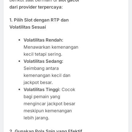
dari provider terpercaya
:
1. Pilih Slot dengan RTP dan
Volatilitas Sesuai
Volatilitas Rendah:
Menawarkan kemenangan
kecil tetapi sering.
Volatilitas Sedang:
Seimbang antara
kemenangan kecil dan
jackpot besar.
Volatilitas Tinggi:
Cocok
bagi pemain yang
mengincar jackpot besar
meskipun kemenangan
lebih jarang.
2. Gunakan Pola Spin yang Efektif