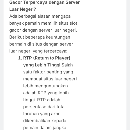
Gacor Terpercaya dengan Server
Luar Negeri?
Ada berbagai alasan mengapa
banyak pemain memilih situs slot
gacor dengan server luar negeri.
Berikut beberapa keuntungan
bermain di situs dengan server
luar negeri yang terpercaya:
RTP (Return to Player)
yang Lebih Tinggi
Salah
satu faktor penting yang
membuat situs luar negeri
lebih menguntungkan
adalah RTP yang lebih
tinggi. RTP adalah
persentase dari total
taruhan yang akan
dikembalikan kepada
pemain dalam jangka