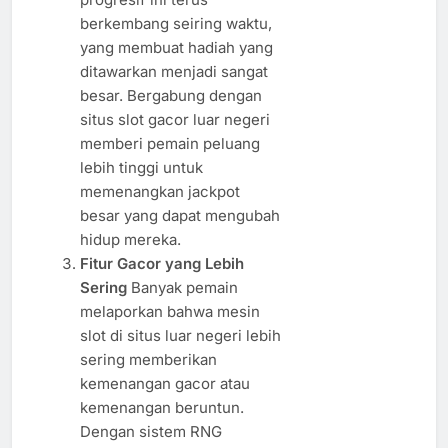
berkembang seiring waktu,
yang membuat hadiah yang
ditawarkan menjadi sangat
besar. Bergabung dengan
situs slot gacor luar negeri
memberi pemain peluang
lebih tinggi untuk
memenangkan jackpot
besar yang dapat mengubah
hidup mereka.
Fitur Gacor yang Lebih
Sering
Banyak pemain
melaporkan bahwa mesin
slot di situs luar negeri lebih
sering memberikan
kemenangan gacor atau
kemenangan beruntun.
Dengan sistem RNG