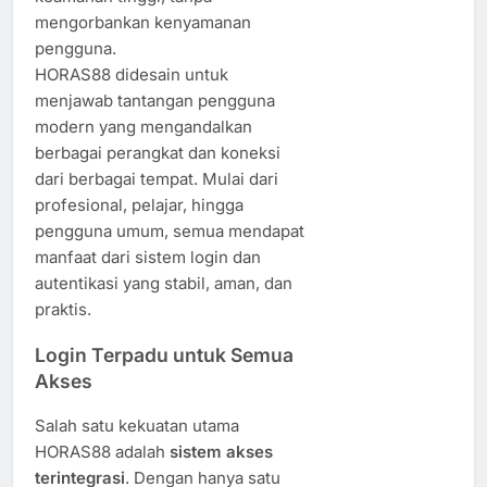
mengorbankan kenyamanan
pengguna.
HORAS88 didesain untuk
menjawab tantangan pengguna
modern yang mengandalkan
berbagai perangkat dan koneksi
dari berbagai tempat. Mulai dari
profesional, pelajar, hingga
pengguna umum, semua mendapat
manfaat dari sistem login dan
autentikasi yang stabil, aman, dan
praktis.
Login Terpadu untuk Semua
Akses
Salah satu kekuatan utama
HORAS88 adalah
sistem akses
terintegrasi
. Dengan hanya satu