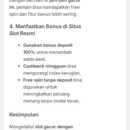
Dengan bermain di
jam-jam gacor
ini
, pemain bisa mendapatkan free
spin dan fitur bonus lebih sering.
4. Manfaatkan Bonus di Situs
Slot Resmi
Gunakan bonus deposit
100%
untuk menambah
saldo awal.
Cashback mingguan
bisa
mengurangi risiko kerugian.
Free spin tanpa deposit
bisa
digunakan untuk
meningkatkan peluang
menang tanpa modal besar.
Kesimpulan
Mengetahui
slot gacor dengan