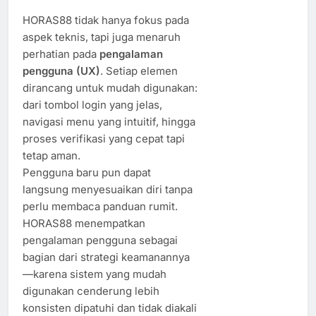
HORAS88 tidak hanya fokus pada
aspek teknis, tapi juga menaruh
perhatian pada
pengalaman
pengguna (UX)
. Setiap elemen
dirancang untuk mudah digunakan:
dari tombol login yang jelas,
navigasi menu yang intuitif, hingga
proses verifikasi yang cepat tapi
tetap aman.
Pengguna baru pun dapat
langsung menyesuaikan diri tanpa
perlu membaca panduan rumit.
HORAS88 menempatkan
pengalaman pengguna sebagai
bagian dari strategi keamanannya
—karena sistem yang mudah
digunakan cenderung lebih
konsisten dipatuhi dan tidak diakali