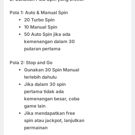
Pola 1: Auto & Manual Spin
20 Turbo Spin
10 Manual Spin
50 Auto Spin jika ada
kemenangan dalam 30
putaran pertama
Pola 2: Stop and Go
Gunakan 30 Spin Manual
terlebih dahulu
Jika dalam 30 spin
pertama tidak ada
kemenangan besar, coba
game lain
Jika mendapatkan free
spin atau jackpot, lanjutkan
permainan