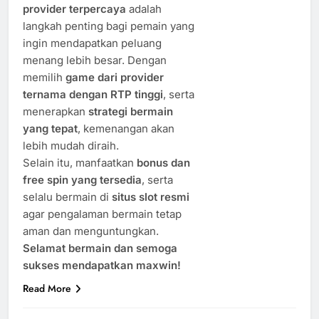
provider terpercaya
adalah
langkah penting bagi pemain yang
ingin mendapatkan peluang
menang lebih besar. Dengan
memilih
game dari provider
ternama dengan RTP tinggi
, serta
menerapkan
strategi bermain
yang tepat
, kemenangan akan
lebih mudah diraih.
Selain itu, manfaatkan
bonus dan
free spin yang tersedia
, serta
selalu bermain di
situs slot resmi
agar pengalaman bermain tetap
aman dan menguntungkan.
Selamat bermain dan semoga
sukses mendapatkan maxwin!
Read More