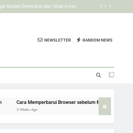
gar Mudah Ditemukan dan Tetap Aman
ebelum Mengakses KAYA787 Alternatif
ernatif melalui Laptop dan Komputer
NEWSLETTER
RANDOM NEWS
 dan Desktop secara Stabil dan Aman
gar Mudah Ditemukan dan Tetap Aman
. Untuk Gaya Hidup Yang Lebih Sehat Dan Alami.
ebelum Mengakses KAYA787 Alternatif
ernatif melalui Laptop dan Komputer
a Memperbarui Browser sebelum Mengakses KAYA787 Alterna
eks Ago