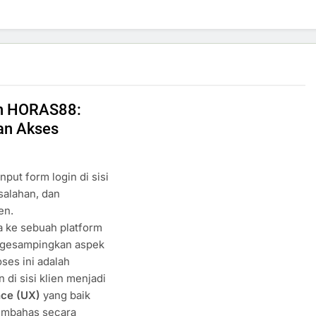
ien HORAS88:
an Akses
put form login di sisi
alahan, dan
en.
a ke sebuah platform
engesampingkan aspek
oses ini adalah
 di sisi klien menjadi
nce (UX)
yang baik
 membahas secara