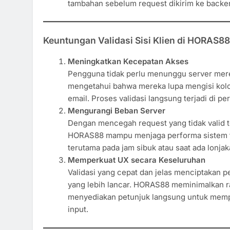
tambahan sebelum request dikirim ke backe
Keuntungan Validasi Sisi Klien di HORAS88
Meningkatkan Kecepatan Akses
Pengguna tidak perlu menunggu server mer
mengetahui bahwa mereka lupa mengisi kolo
email. Proses validasi langsung terjadi di p
Mengurangi Beban Server
Dengan mencegah request yang tidak valid te
HORAS88 mampu menjaga performa sistem te
terutama pada jam sibuk atau saat ada lonjak
Memperkuat UX secara Keseluruhan
Validasi yang cepat dan jelas menciptakan
yang lebih lancar. HORAS88 meminimalkan ra
menyediakan petunjuk langsung untuk memp
input.