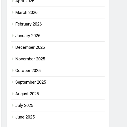
April 2026
March 2026
February 2026
January 2026
December 2025
November 2025
October 2025
September 2025
August 2025
July 2025
June 2025