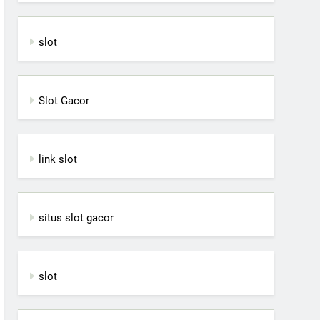
slot
Slot Gacor
link slot
situs slot gacor
slot