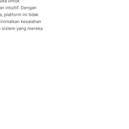
uka untuk
n intuitif. Dengan
 platform ini tidak
inimalkan kesalahan
p sistem yang mereka