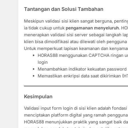
Tantangan dan Solusi Tambahan
Meskipun validasi sisi klien sangat berguna, penti
ia tidak cukup untuk
pengamanan menyeluruh
. HO
menerapkan validasi sisi server sebagai langkah lap
klien bisa dimodifikasi atau dilewati oleh pengguna
Untuk memperkuat lapisan keamanan dan kenyama
HORAS88 menggunakan CAPTCHA ringan un
login
Menambahkan indikator kekuatan password
Memastikan enkripsi data saat dikirimkan (
Kesimpulan
Validasi input form login di sisi klien adalah fondas
menciptakan platform digital yang ramah pengguna 
HORAS88 menunjukkan praktik yang sangat baik da