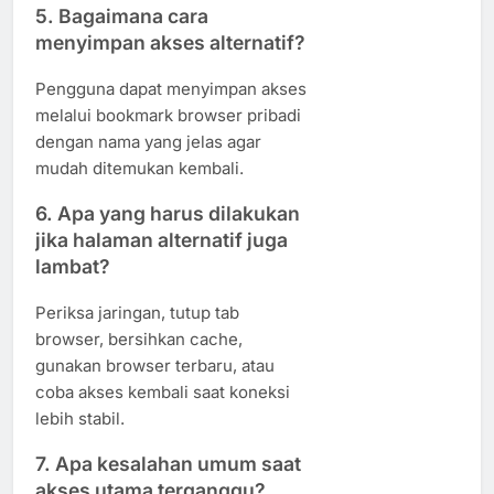
5. Bagaimana cara
menyimpan akses alternatif?
Pengguna dapat menyimpan akses
melalui bookmark browser pribadi
dengan nama yang jelas agar
mudah ditemukan kembali.
6. Apa yang harus dilakukan
jika halaman alternatif juga
lambat?
Periksa jaringan, tutup tab
browser, bersihkan cache,
gunakan browser terbaru, atau
coba akses kembali saat koneksi
lebih stabil.
7. Apa kesalahan umum saat
akses utama terganggu?