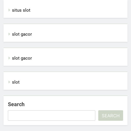
situs slot
slot gacor
slot gacor
slot
Search
SEARCH