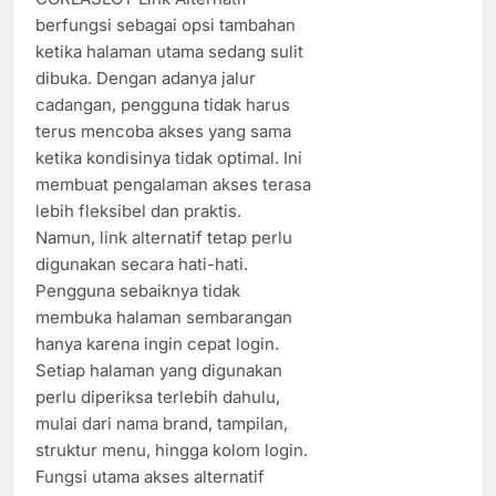
berfungsi sebagai opsi tambahan
ketika halaman utama sedang sulit
dibuka. Dengan adanya jalur
cadangan, pengguna tidak harus
terus mencoba akses yang sama
ketika kondisinya tidak optimal. Ini
membuat pengalaman akses terasa
lebih fleksibel dan praktis.
Namun, link alternatif tetap perlu
digunakan secara hati-hati.
Pengguna sebaiknya tidak
membuka halaman sembarangan
hanya karena ingin cepat login.
Setiap halaman yang digunakan
perlu diperiksa terlebih dahulu,
mulai dari nama brand, tampilan,
struktur menu, hingga kolom login.
Fungsi utama akses alternatif