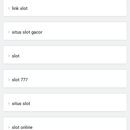
link slot
situs slot gacor
slot
slot 777
situs slot
slot online