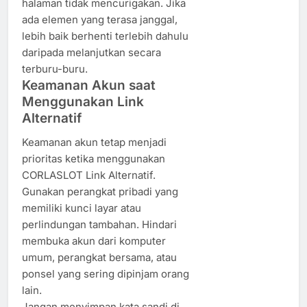
halaman tidak mencurigakan. Jika
ada elemen yang terasa janggal,
lebih baik berhenti terlebih dahulu
daripada melanjutkan secara
terburu-buru.
Keamanan Akun saat
Menggunakan Link
Alternatif
Keamanan akun tetap menjadi
prioritas ketika menggunakan
CORLASLOT Link Alternatif.
Gunakan perangkat pribadi yang
memiliki kunci layar atau
perlindungan tambahan. Hindari
membuka akun dari komputer
umum, perangkat bersama, atau
ponsel yang sering dipinjam orang
lain.
Jangan menyimpan kata sandi di