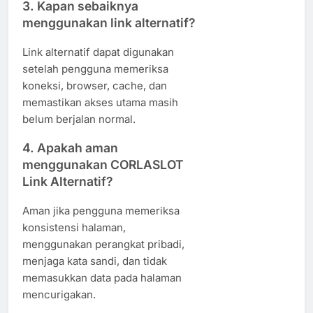
3. Kapan sebaiknya
menggunakan link alternatif?
Link alternatif dapat digunakan
setelah pengguna memeriksa
koneksi, browser, cache, dan
memastikan akses utama masih
belum berjalan normal.
4. Apakah aman
menggunakan CORLASLOT
Link Alternatif?
Aman jika pengguna memeriksa
konsistensi halaman,
menggunakan perangkat pribadi,
menjaga kata sandi, dan tidak
memasukkan data pada halaman
mencurigakan.