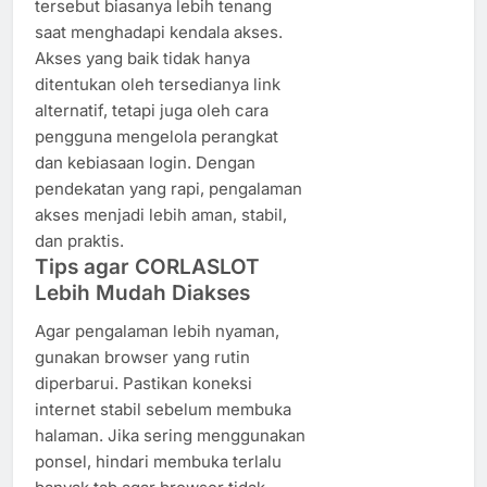
tersebut biasanya lebih tenang
saat menghadapi kendala akses.
Akses yang baik tidak hanya
ditentukan oleh tersedianya link
alternatif, tetapi juga oleh cara
pengguna mengelola perangkat
dan kebiasaan login. Dengan
pendekatan yang rapi, pengalaman
akses menjadi lebih aman, stabil,
dan praktis.
Tips agar CORLASLOT
Lebih Mudah Diakses
Agar pengalaman lebih nyaman,
gunakan browser yang rutin
diperbarui. Pastikan koneksi
internet stabil sebelum membuka
halaman. Jika sering menggunakan
ponsel, hindari membuka terlalu