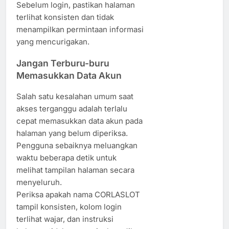
Sebelum login, pastikan halaman
terlihat konsisten dan tidak
menampilkan permintaan informasi
yang mencurigakan.
Jangan Terburu-buru
Memasukkan Data Akun
Salah satu kesalahan umum saat
akses terganggu adalah terlalu
cepat memasukkan data akun pada
halaman yang belum diperiksa.
Pengguna sebaiknya meluangkan
waktu beberapa detik untuk
melihat tampilan halaman secara
menyeluruh.
Periksa apakah nama CORLASLOT
tampil konsisten, kolom login
terlihat wajar, dan instruksi