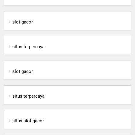
slot gacor
situs terpercaya
slot gacor
situs terpercaya
situs slot gacor