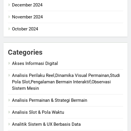
December 2024
November 2024
October 2024
Categories
Akses Informasi Digital
Analisis Perilaku Reel,Dinamika Visual Permainan,Studi
Pola Slot,Pengalaman Bermain Interaktif,Observasi
Sistem Mesin
Analisis Permainan & Strategi Bermain
Analisis Slot & Pola Waktu
Analitik Sistem & UX Berbasis Data