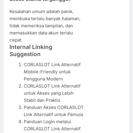
Kesalahan umum adalah panik,
membuka terlalu banyak halaman,
tidak memeriksa tampilan, dan
memasukkan data akun terlalu
cepat.
Internal Linking
Suggestion
CORLASLOT Link Alternatif
Mobile-Friendly untuk
Pengguna Modern
CORLASLOT Link Alternatif
untuk Akses yang Lebih
Stabil dan Praktis
Panduan Akses CORLASLOT
Link Alternatif untuk Pemula
Panduan Login melalui
CORLASLOT Link Alternatif