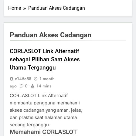
Home
Panduan Akses Cadangan
Panduan Akses Cadangan
CORLASLOT Link Alternatif
sebagai Pilihan Saat Akses
Utama Terganggu
c145c58
1 month
ago
0
14 mins
CORLASLOT Link Alternatif
membantu pengguna memahami
akses cadangan yang aman, jelas,
dan praktis saat halaman utama
sedang terganggu.
Memahami CORLASLOT