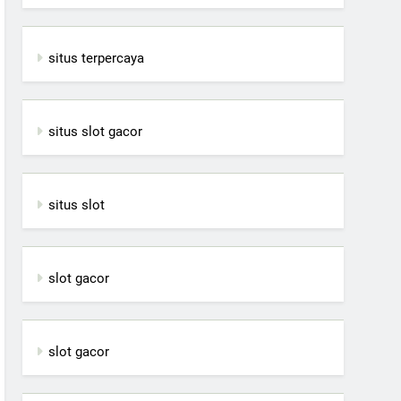
situs terpercaya
situs slot gacor
situs slot
slot gacor
slot gacor