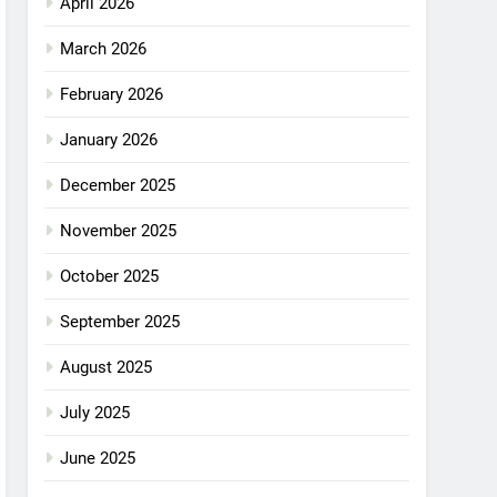
April 2026
March 2026
February 2026
January 2026
December 2025
November 2025
October 2025
September 2025
August 2025
July 2025
June 2025