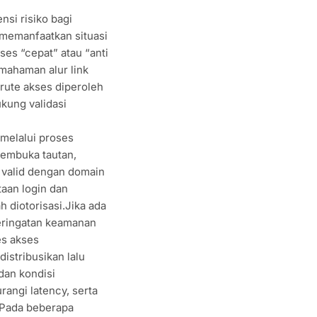
nsi risiko bagi
 memanfaatkan situasi
es “cepat” atau “anti
emahaman alur link
rute akses diperoleh
kung validasi
 melalui proses
membuka tautan,
 valid dengan domain
aan login dan
diotorisasi.Jika ada
 peringatan keamanan
es akses
stribusikan lalu
dan kondisi
angi latency, serta
.Pada beberapa