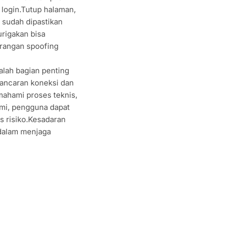
 login.Tutup halaman,
 sudah dipastikan
rigakan bisa
erangan spoofing
dalah bagian penting
lancaran koneksi dan
ahami proses teknis,
mi, pengguna dapat
s risiko.Kesadaran
 dalam menjaga