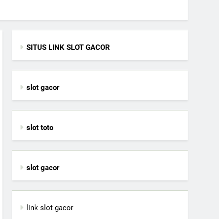
SITUS LINK SLOT GACOR
slot gacor
slot toto
slot gacor
link slot gacor