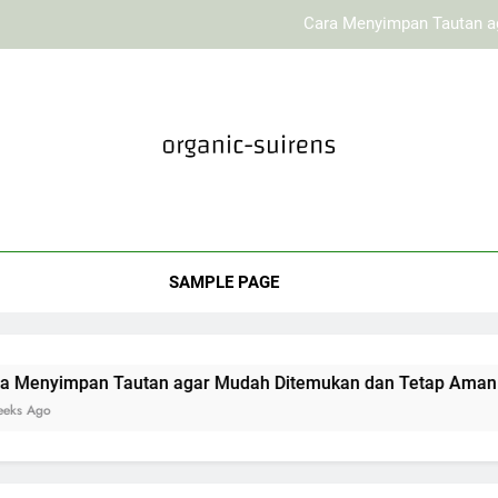
Cara Menyimpan Tautan a
Cara Memperbarui Browser s
Panduan Lengkap Mengakses KAYA787 Alt
Panduan Mengoptimalkan Akses Mobile
anic Suirens
Cara Menyimpan Tautan a
roduk Organik Dan Solusi Kesehatan Alami Di Organic Suirens
Cara Memperbarui Browser s
SAMPLE PAGE
Panduan Lengkap Mengakses KAYA787 Alt
n Tautan agar Mudah Ditemukan dan Tetap Aman
Cara
3 Week