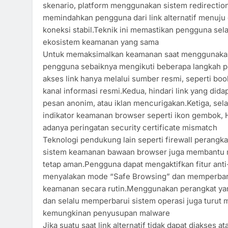
skenario, platform menggunakan sistem redirectio
memindahkan pengguna dari link alternatif menuju
koneksi stabil.Teknik ini memastikan pengguna sel
ekosistem keamanan yang sama
Untuk memaksimalkan keamanan saat menggunakan l
pengguna sebaiknya mengikuti beberapa langkah p
akses link hanya melalui sumber resmi, seperti boo
kanal informasi resmi.Kedua, hindari link yang didap
pesan anonim, atau iklan mencurigakan.Ketiga, sela
indikator keamanan browser seperti ikon gembok, 
adanya peringatan security certificate mismatch
Teknologi pendukung lain seperti firewall perangka
sistem keamanan bawaan browser juga membantu m
tetap aman.Pengguna dapat mengaktifkan fitur anti
menyalakan mode “Safe Browsing” dan memperbaru
keamanan secara rutin.Menggunakan perangkat yan
dan selalu memperbarui sistem operasi juga turut
kemungkinan penyusupan malware
Jika suatu saat link alternatif tidak dapat diakses 