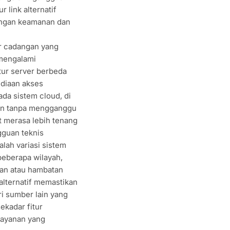
link alternatif
dungan keamanan dan
ur cadangan yang
 mengalami
ktur server berbeda
ediaan akses
da sistem cloud, di
lain tanpa mengganggu
t merasa lebih tenang
gguan teknis
alah variasi sistem
beberapa wilayah,
an atau hambatan
lternatif memastikan
i sumber lain yang
sekadar fitur
 layanan yang