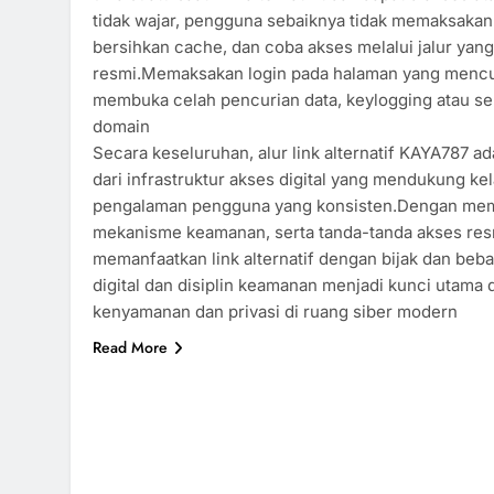
tidak wajar, pengguna sebaiknya tidak memaksakan
bersihkan cache, dan coba akses melalui jalur yang
resmi.Memaksakan login pada halaman yang mencu
membuka celah pencurian data, keylogging atau s
domain
Secara keseluruhan, alur link alternatif KAYA787 a
dari infrastruktur akses digital yang mendukung ke
pengalaman pengguna yang konsisten.Dengan mem
mekanisme keamanan, serta tanda-tanda akses res
memanfaatkan link alternatif dengan bijak dan beba
digital dan disiplin keamanan menjadi kunci utama
kenyamanan dan privasi di ruang siber modern
Read More