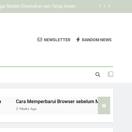
gar Mudah Ditemukan dan Tetap Aman
ebelum Mengakses KAYA787 Alternatif
ernatif melalui Laptop dan Komputer
NEWSLETTER
RANDOM NEWS
 dan Desktop secara Stabil dan Aman
gar Mudah Ditemukan dan Tetap Aman
. Untuk Gaya Hidup Yang Lebih Sehat Dan Alami.
ebelum Mengakses KAYA787 Alternatif
ernatif melalui Laptop dan Komputer
 Memperbarui Browser sebelum Mengakses KAYA787 Alternat
ks Ago