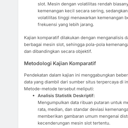
slot. Mesin dengan volatilitas rendah biasa
kemenangan kecil secara sering, sedangka
volatilitas tinggi menawarkan kemenangan 
frekuensi yang lebih jarang.
Kajian komparatif dilakukan dengan menganalisis dat
berbagai mesin slot, sehingga pola-pola kemenangan
dan dibandingkan secara objektif.
Metodologi Kajian Komparatif
Pendekatan dalam kajian ini menggabungkan beber
data yang diambil dari sumber situs terpercaya di in
Metode-metode tersebut meliputi:
Analisis Statistik Deskriptif:
Mengumpulkan data ribuan putaran untuk men
rata, median, dan standar deviasi kemenanga
memberikan gambaran umum mengenai distri
kecenderungan mesin slot tertentu.