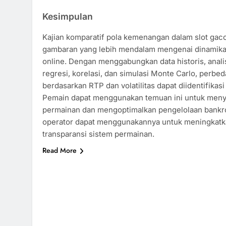
Kesimpulan
Kajian komparatif pola kemenangan dalam slot ga
gambaran yang lebih mendalam mengenai dinamika
online. Dengan menggabungkan data historis, analisis
regresi, korelasi, dan simulasi Monte Carlo, perbed
berdasarkan RTP dan volatilitas dapat diidentifikasi
Pemain dapat menggunakan temuan ini untuk menye
permainan dan mengoptimalkan pengelolaan bankro
operator dapat menggunakannya untuk meningkatka
transparansi sistem permainan.
Read More