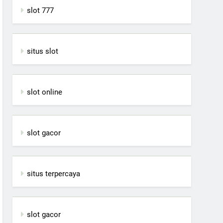
slot 777
situs slot
slot online
slot gacor
situs terpercaya
slot gacor