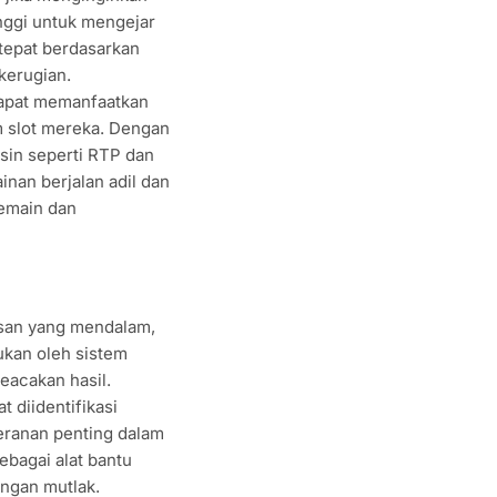
inggi untuk mengejar
 tepat berdasarkan
kerugian.
dapat memanfaatkan
em slot mereka. Dengan
sin seperti RTP dan
inan berjalan adil dan
emain dan
san yang mendalam,
tukan oleh sistem
acakan hasil.
 diidentifikasi
eranan penting dalam
sebagai alat bantu
ngan mutlak.