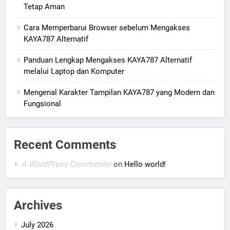
Tetap Aman
Cara Memperbarui Browser sebelum Mengakses
KAYA787 Alternatif
Panduan Lengkap Mengakses KAYA787 Alternatif
melalui Laptop dan Komputer
Mengenal Karakter Tampilan KAYA787 yang Modern dan
Fungsional
Recent Comments
A WordPress Commenter
on
Hello world!
Archives
July 2026