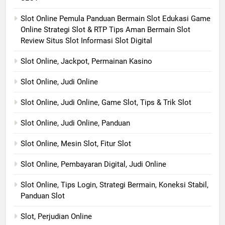
Slot Online Pemula Panduan Bermain Slot Edukasi Game
Online Strategi Slot & RTP Tips Aman Bermain Slot
Review Situs Slot Informasi Slot Digital
Slot Online, Jackpot, Permainan Kasino
Slot Online, Judi Online
Slot Online, Judi Online, Game Slot, Tips & Trik Slot
Slot Online, Judi Online, Panduan
Slot Online, Mesin Slot, Fitur Slot
Slot Online, Pembayaran Digital, Judi Online
Slot Online, Tips Login, Strategi Bermain, Koneksi Stabil,
Panduan Slot
Slot, Perjudian Online