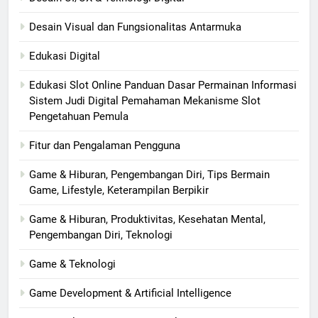
Desain Visual dan Fungsionalitas Antarmuka
Edukasi Digital
Edukasi Slot Online Panduan Dasar Permainan Informasi
Sistem Judi Digital Pemahaman Mekanisme Slot
Pengetahuan Pemula
Fitur dan Pengalaman Pengguna
Game & Hiburan, Pengembangan Diri, Tips Bermain
Game, Lifestyle, Keterampilan Berpikir
Game & Hiburan, Produktivitas, Kesehatan Mental,
Pengembangan Diri, Teknologi
Game & Teknologi
Game Development & Artificial Intelligence