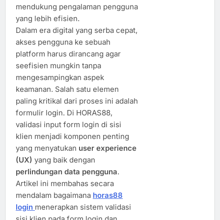
mendukung pengalaman pengguna
yang lebih efisien.
Dalam era digital yang serba cepat,
akses pengguna ke sebuah
platform harus dirancang agar
seefisien mungkin tanpa
mengesampingkan aspek
keamanan. Salah satu elemen
paling kritikal dari proses ini adalah
formulir login. Di HORAS88,
validasi input form login di sisi
klien menjadi komponen penting
yang menyatukan
user experience
(UX)
yang baik dengan
perlindungan data pengguna
.
Artikel ini membahas secara
mendalam bagaimana
horas88
login
menerapkan sistem validasi
sisi klien pada form login dan