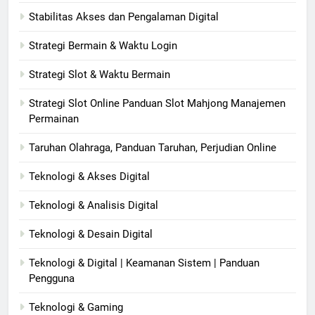
Stabilitas Akses dan Pengalaman Digital
Strategi Bermain & Waktu Login
Strategi Slot & Waktu Bermain
Strategi Slot Online Panduan Slot Mahjong Manajemen
Permainan
Taruhan Olahraga, Panduan Taruhan, Perjudian Online
Teknologi & Akses Digital
Teknologi & Analisis Digital
Teknologi & Desain Digital
Teknologi & Digital | Keamanan Sistem | Panduan
Pengguna
Teknologi & Gaming