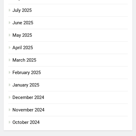
July 2025
June 2025
May 2025
April 2025
March 2025
February 2025
January 2025
December 2024
November 2024
October 2024