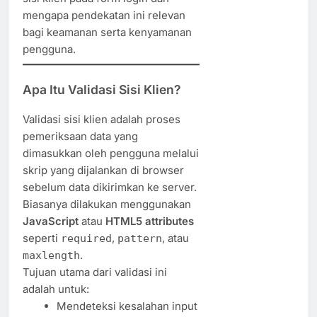
mengapa pendekatan ini relevan
bagi keamanan serta kenyamanan
pengguna.
Apa Itu Validasi Sisi Klien?
Validasi sisi klien adalah proses
pemeriksaan data yang
dimasukkan oleh pengguna melalui
skrip yang dijalankan di browser
sebelum data dikirimkan ke server.
Biasanya dilakukan menggunakan
JavaScript
atau
HTML5 attributes
seperti
,
, atau
required
pattern
.
maxlength
Tujuan utama dari validasi ini
adalah untuk:
Mendeteksi kesalahan input