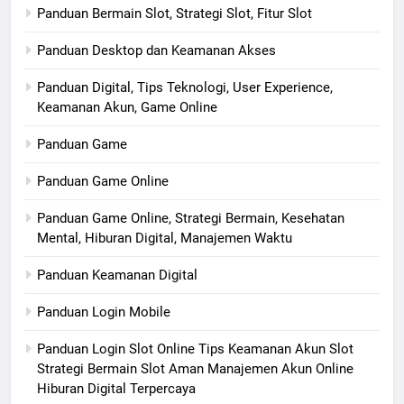
Panduan Bermain Slot, Strategi Slot, Fitur Slot
Panduan Desktop dan Keamanan Akses
Panduan Digital, Tips Teknologi, User Experience,
Keamanan Akun, Game Online
Panduan Game
Panduan Game Online
Panduan Game Online, Strategi Bermain, Kesehatan
Mental, Hiburan Digital, Manajemen Waktu
Panduan Keamanan Digital
Panduan Login Mobile
Panduan Login Slot Online Tips Keamanan Akun Slot
Strategi Bermain Slot Aman Manajemen Akun Online
Hiburan Digital Terpercaya