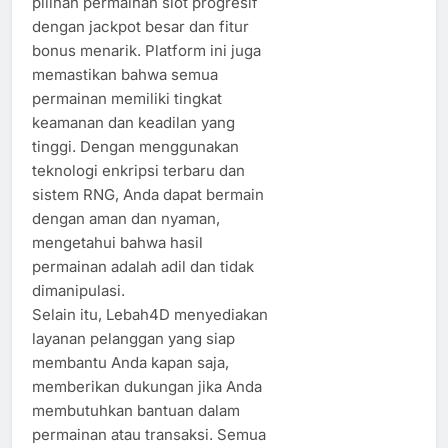
pilihan permainan slot progresif
dengan jackpot besar dan fitur
bonus menarik. Platform ini juga
memastikan bahwa semua
permainan memiliki tingkat
keamanan dan keadilan yang
tinggi. Dengan menggunakan
teknologi enkripsi terbaru dan
sistem RNG, Anda dapat bermain
dengan aman dan nyaman,
mengetahui bahwa hasil
permainan adalah adil dan tidak
dimanipulasi.
Selain itu, Lebah4D menyediakan
layanan pelanggan yang siap
membantu Anda kapan saja,
memberikan dukungan jika Anda
membutuhkan bantuan dalam
permainan atau transaksi. Semua