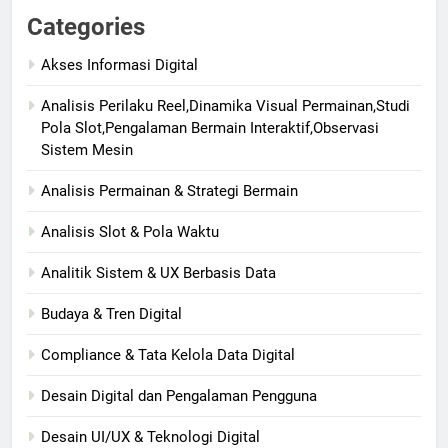
Categories
Akses Informasi Digital
Analisis Perilaku Reel,Dinamika Visual Permainan,Studi
Pola Slot,Pengalaman Bermain Interaktif,Observasi
Sistem Mesin
Analisis Permainan & Strategi Bermain
Analisis Slot & Pola Waktu
Analitik Sistem & UX Berbasis Data
Budaya & Tren Digital
Compliance & Tata Kelola Data Digital
Desain Digital dan Pengalaman Pengguna
Desain UI/UX & Teknologi Digital