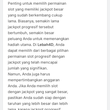
Penting untuk memilih permainan
slot yang memiliki jackpot besar
yang sudah berkembang cukup
lama. Biasanya, semakin lama
jackpot progresif tersebut
bertumbuh, semakin besar
peluang Anda untuk memenangkan
hadiah utama. Di
Lebah4D
, Anda
dapat memilih dari berbagai pilihan
permainan slot progresif dengan
jackpot yang telah mencapai
jumlah yang signifikan.
Namun, Anda juga harus
mempertimbangkan anggaran
Anda. Jika Anda memilih slot
dengan jackpot yang sangat besar,
pastikan Anda sudah siap dengan
taruhan yang lebih besar dan lebih
lama, karena jackpot progresif