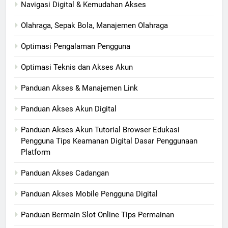
Navigasi Digital & Kemudahan Akses
Olahraga, Sepak Bola, Manajemen Olahraga
Optimasi Pengalaman Pengguna
Optimasi Teknis dan Akses Akun
Panduan Akses & Manajemen Link
Panduan Akses Akun Digital
Panduan Akses Akun Tutorial Browser Edukasi
Pengguna Tips Keamanan Digital Dasar Penggunaan
Platform
Panduan Akses Cadangan
Panduan Akses Mobile Pengguna Digital
Panduan Bermain Slot Online Tips Permainan