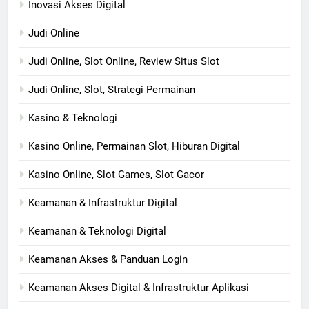
Inovasi Akses Digital
Judi Online
Judi Online, Slot Online, Review Situs Slot
Judi Online, Slot, Strategi Permainan
Kasino & Teknologi
Kasino Online, Permainan Slot, Hiburan Digital
Kasino Online, Slot Games, Slot Gacor
Keamanan & Infrastruktur Digital
Keamanan & Teknologi Digital
Keamanan Akses & Panduan Login
Keamanan Akses Digital & Infrastruktur Aplikasi