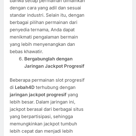
bahwa setiap permainan dimainkan
dengan cara yang adil dan sesuai
standar industri. Selain itu, dengan
berbagai pilihan permainan dari
penyedia ternama, Anda dapat
menikmati pengalaman bermain
yang lebih menyenangkan dan
bebas khawatir.
Bergabunglah dengan
Jaringan Jackpot Progresif
Beberapa permainan slot progresif
di
Lebah4D
terhubung dengan
jaringan jackpot progresif
yang
lebih besar. Dalam jaringan ini,
jackpot berasal dari berbagai situs
yang berpartisipasi, sehingga
memungkinkan jackpot tumbuh
lebih cepat dan menjadi lebih