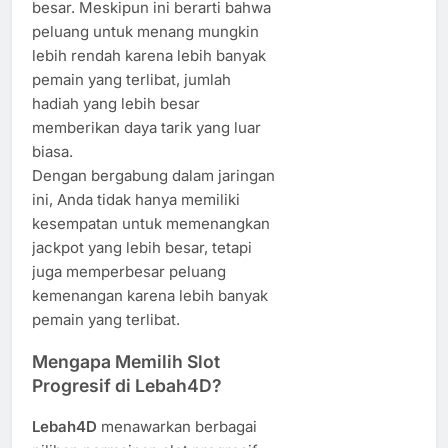
besar. Meskipun ini berarti bahwa
peluang untuk menang mungkin
lebih rendah karena lebih banyak
pemain yang terlibat, jumlah
hadiah yang lebih besar
memberikan daya tarik yang luar
biasa.
Dengan bergabung dalam jaringan
ini, Anda tidak hanya memiliki
kesempatan untuk memenangkan
jackpot yang lebih besar, tetapi
juga memperbesar peluang
kemenangan karena lebih banyak
pemain yang terlibat.
Mengapa Memilih Slot
Progresif di Lebah4D?
Lebah4D
menawarkan berbagai