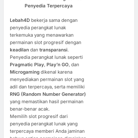
Penyedia Terpercaya
Lebah4D
bekerja sama dengan
penyedia perangkat lunak
terkemuka yang menawarkan
permainan slot progresif dengan
keadilan
dan
transparansi
.
Penyedia perangkat lunak seperti
Pragmatic Play
,
Play’n GO
, dan
Microgaming
dikenal karena
menyediakan permainan slot yang
adil dan terpercaya, serta memiliki
RNG (Random Number Generator)
yang memastikan hasil permainan
benar-benar acak.
Memilih slot progresif dari
penyedia perangkat lunak yang
terpercaya memberi Anda jaminan