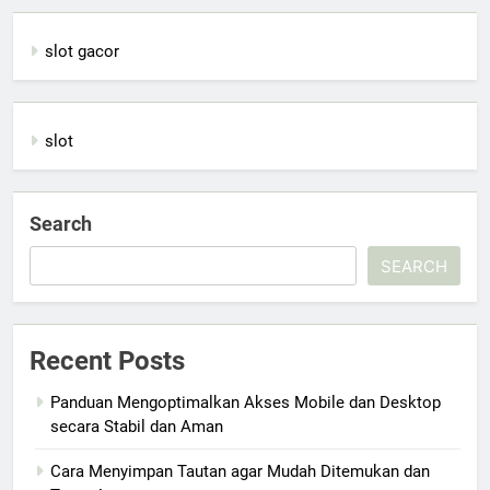
slot gacor
slot
Search
SEARCH
Recent Posts
Panduan Mengoptimalkan Akses Mobile dan Desktop
secara Stabil dan Aman
Cara Menyimpan Tautan agar Mudah Ditemukan dan