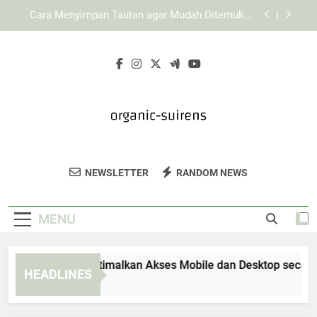
Skip
Cara Memperbarui Browser sebelum Mengakses
to
KAYA787 Alternatif
content
Panduan Lengkap Mengakses KAYA787 Alternatif
melalui Laptop dan Komputer
Panduan Mengoptimalkan Akses Mobile dan
Desktop secara Stabil dan Aman
Cara Menyimpan Tautan agar Mudah Ditemukan
dan Tetap Aman
Cara Memperbarui Browser sebelum Mengakses
KAYA787 Alternatif
Organic Suirens
Temukan Produk Organik Dan Solusi
Panduan Lengkap Mengakses KAYA787 Alternatif
NEWSLETTER
RANDOM NEWS
melalui Laptop dan Komputer
Kesehatan Alami Di Organic Suirens. Untuk
Gaya Hidup Yang Lebih Sehat Dan Alami.
MENU
nduan Mengoptimalkan Akses Mobile dan Desktop secara Sta
HEADLINES
Weeks Ago