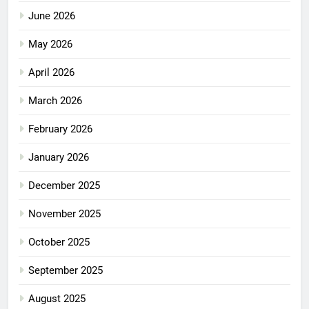
June 2026
May 2026
April 2026
March 2026
February 2026
January 2026
December 2025
November 2025
October 2025
September 2025
August 2025