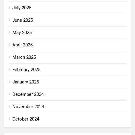
July 2025
June 2025
May 2025
April 2025
March 2025
February 2025
January 2025
December 2024
November 2024
October 2024