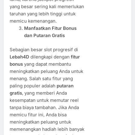
yang besar sering kali memerlukan
taruhan yang lebih tinggi untuk
memicu kemenangan.
Manfaatkan Fitur Bonus
dan Putaran Gratis
Sebagian besar slot progresif di
Lebah4D
dilengkapi dengan
fitur
bonus
yang dapat membantu
meningkatkan peluang Anda untuk
menang. Salah satu fitur yang
paling populer adalah
putaran
gratis
, yang memberi Anda
kesempatan untuk memutar reel
tanpa biaya tambahan. Jika Anda
memicu fitur ini, Anda bisa
meningkatkan peluang untuk
memenangkan hadiah lebih banyak