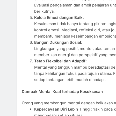
Evaluasi pengalaman dan ambil pelajaran unt
berikutnya.
Kelola Emosi dengan Baik:
Kesuksesan tidak hanya tentang pikiran logis,
kontrol emosi. Meditasi, refleksi diri, atau jo
membantu menjaga keseimbangan emosiona
Bangun Dukungan Sosial:
Lingkungan yang positif, mentor, atau tem
memberikan energi dan perspektif yang mem
Tetap Fleksibel dan Adaptif:
Mental yang tangguh mampu beradaptasi d
tanpa kehilangan fokus pada tujuan utama. F
setiap tantangan lebih mudah dihadapi.
Dampak Mental Kuat terhadap Kesuksesan
Orang yang membangun mental dengan baik akan 
Kepercayaan Diri Lebih Tinggi:
Yakin pada 
menghadapi setiap situasi.