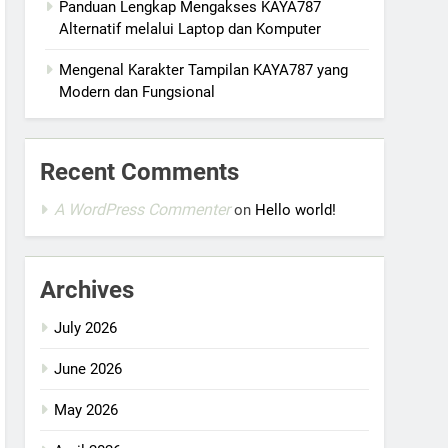
Panduan Lengkap Mengakses KAYA787
Alternatif melalui Laptop dan Komputer
Mengenal Karakter Tampilan KAYA787 yang
Modern dan Fungsional
Recent Comments
A WordPress Commenter
on
Hello world!
Archives
July 2026
June 2026
May 2026