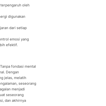
terpengaruh oleh
ergi digunakan
aran dari setiap
ntrol emosi yang
ih efektif.
 Tanpa fondasi mental
mal. Dengan
 jelas, melatih
 pengalaman, seseorang
agalan menjadi
uat seseorang
i, dan akhirnya