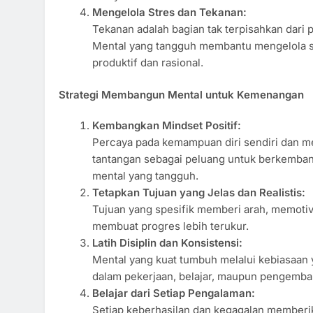
Mengelola Stres dan Tekanan:
Tekanan adalah bagian tak terpisahkan dari 
Mental yang tangguh membantu mengelola st
produktif dan rasional.
Strategi Membangun Mental untuk Kemenangan
Kembangkan Mindset Positif:
Percaya pada kemampuan diri sendiri dan me
tantangan sebagai peluang untuk berkemban
mental yang tangguh.
Tetapkan Tujuan yang Jelas dan Realistis:
Tujuan yang spesifik memberi arah, memotiv
membuat progres lebih terukur.
Latih Disiplin dan Konsistensi:
Mental yang kuat tumbuh melalui kebiasaan y
dalam pekerjaan, belajar, maupun pengemban
Belajar dari Setiap Pengalaman:
Setiap keberhasilan dan kegagalan memberik