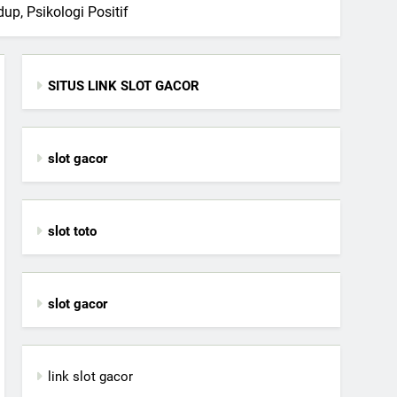
up, Psikologi Positif
SITUS LINK SLOT GACOR
slot gacor
slot toto
slot gacor
link slot gacor