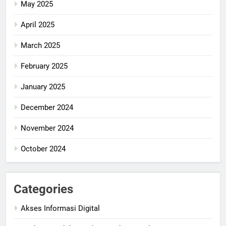
May 2025
April 2025
March 2025
February 2025
January 2025
December 2024
November 2024
October 2024
Categories
Akses Informasi Digital