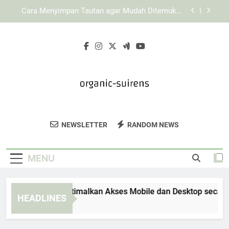
Skip
Cara Memperbarui Browser sebelum Mengakses
to
KAYA787 Alternatif
content
Panduan Lengkap Mengakses KAYA787 Alternatif
melalui Laptop dan Komputer
Panduan Mengoptimalkan Akses Mobile dan
Desktop secara Stabil dan Aman
Cara Menyimpan Tautan agar Mudah Ditemukan
dan Tetap Aman
Cara Memperbarui Browser sebelum Mengakses
KAYA787 Alternatif
Organic Suirens
Temukan Produk Organik Dan Solusi
Panduan Lengkap Mengakses KAYA787 Alternatif
NEWSLETTER
RANDOM NEWS
melalui Laptop dan Komputer
Kesehatan Alami Di Organic Suirens. Untuk
Gaya Hidup Yang Lebih Sehat Dan Alami.
MENU
anduan Mengoptimalkan Akses Mobile dan Desktop secara St
HEADLINES
 Weeks Ago