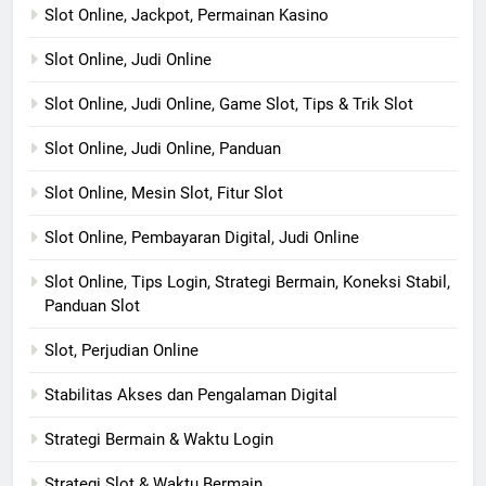
Slot Online, Jackpot, Permainan Kasino
Slot Online, Judi Online
Slot Online, Judi Online, Game Slot, Tips & Trik Slot
Slot Online, Judi Online, Panduan
Slot Online, Mesin Slot, Fitur Slot
Slot Online, Pembayaran Digital, Judi Online
Slot Online, Tips Login, Strategi Bermain, Koneksi Stabil,
Panduan Slot
Slot, Perjudian Online
Stabilitas Akses dan Pengalaman Digital
Strategi Bermain & Waktu Login
Strategi Slot & Waktu Bermain