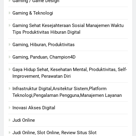
Gaming / Game Design
Gaming & Teknologi
Gaming Sehat Kesejahteraan Sosial Manajemen Waktu
Tips Produktivitas Hiburan Digital
Gaming, Hiburan, Produktivitas
Gaming, Panduan, Champion4D
Gaya Hidup Sehat, Kesehatan Mental, Produktivitas, Self-
Improvement, Perawatan Diri
Infrastruktur Digital,Arsitektur Sistem,Platform
Teknologi,Pengalaman Pengguna,Manajemen Layanan
Inovasi Akses Digital
Judi Online
Judi Online, Slot Online, Review Situs Slot