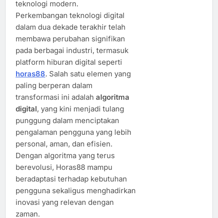
teknologi modern.
Perkembangan teknologi digital
dalam dua dekade terakhir telah
membawa perubahan signifikan
pada berbagai industri, termasuk
platform hiburan digital seperti
horas88
. Salah satu elemen yang
paling berperan dalam
transformasi ini adalah
algoritma
digital
, yang kini menjadi tulang
punggung dalam menciptakan
pengalaman pengguna yang lebih
personal, aman, dan efisien.
Dengan algoritma yang terus
berevolusi, Horas88 mampu
beradaptasi terhadap kebutuhan
pengguna sekaligus menghadirkan
inovasi yang relevan dengan
zaman.