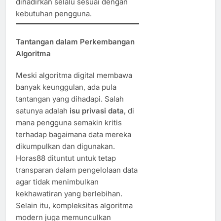
dihadirkan selalu sesuai dengan
kebutuhan pengguna.
Tantangan dalam Perkembangan
Algoritma
Meski algoritma digital membawa
banyak keunggulan, ada pula
tantangan yang dihadapi. Salah
satunya adalah
isu privasi data
, di
mana pengguna semakin kritis
terhadap bagaimana data mereka
dikumpulkan dan digunakan.
Horas88 dituntut untuk tetap
transparan dalam pengelolaan data
agar tidak menimbulkan
kekhawatiran yang berlebihan.
Selain itu, kompleksitas algoritma
modern juga memunculkan