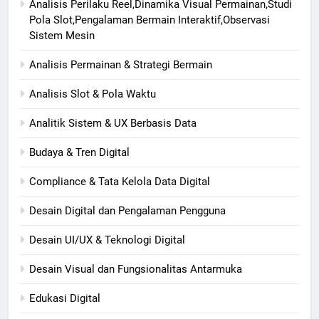
Analisis Perilaku Reel,Dinamika Visual Permainan,Studi
Pola Slot,Pengalaman Bermain Interaktif,Observasi
Sistem Mesin
Analisis Permainan & Strategi Bermain
Analisis Slot & Pola Waktu
Analitik Sistem & UX Berbasis Data
Budaya & Tren Digital
Compliance & Tata Kelola Data Digital
Desain Digital dan Pengalaman Pengguna
Desain UI/UX & Teknologi Digital
Desain Visual dan Fungsionalitas Antarmuka
Edukasi Digital