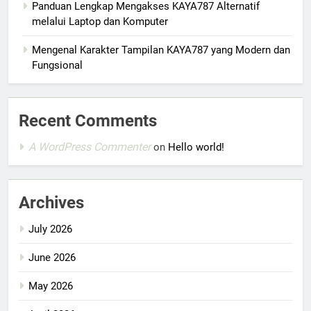
Panduan Lengkap Mengakses KAYA787 Alternatif
melalui Laptop dan Komputer
Mengenal Karakter Tampilan KAYA787 yang Modern dan
Fungsional
Recent Comments
A WordPress Commenter
on
Hello world!
Archives
July 2026
June 2026
May 2026