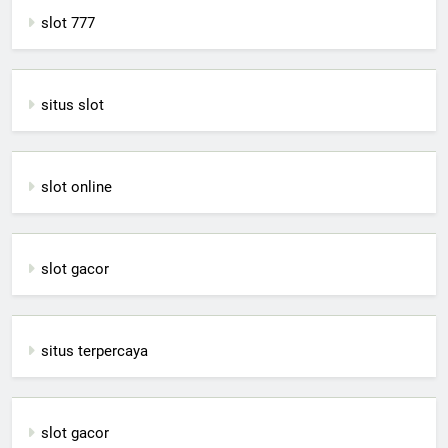
slot 777
situs slot
slot online
slot gacor
situs terpercaya
slot gacor