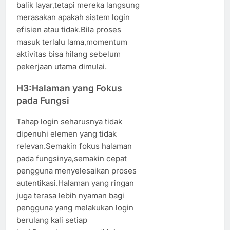
balik layar,tetapi mereka langsung
merasakan apakah sistem login
efisien atau tidak.Bila proses
masuk terlalu lama,momentum
aktivitas bisa hilang sebelum
pekerjaan utama dimulai.
H3:Halaman yang Fokus
pada Fungsi
Tahap login seharusnya tidak
dipenuhi elemen yang tidak
relevan.Semakin fokus halaman
pada fungsinya,semakin cepat
pengguna menyelesaikan proses
autentikasi.Halaman yang ringan
juga terasa lebih nyaman bagi
pengguna yang melakukan login
berulang kali setiap