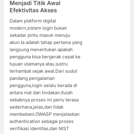
Menjadi Titik Awal
Efektivitas Akses
Dalam platform digital
modern,sistem login bukan
sekadar pintu masuk menuju
akun.Ia adalah tahap pertama yang
langsung menentukan apakah
pengguna bisa bergerak cepat ke
tujuan utamanya atau justru
terhambat sejak awal.Dari sudut
pandang pengalaman
pengguna,login selalu berada di
antara niat dan tindakan.Itulah
sebabnya proses ini perlu terasa
sederhana,jelas,dan tidak
membebani.OWASP menjelaskan
authentication sebagai proses
verifikasi identitas,dan NIST