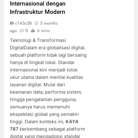
Internasional dengan
Infrastruktur Modern
c145c58
5 months
ago
0
6 mins
Teknologi & Transformasi
DigitalDalam era globalisasi digital,
sebuah platform tidak lagi bersaing
hanya di tingkat lokal. Standar
internasional kini menjadi tolok
ukur utama dalam menilai kualitas
layanan digital. Mulai dari
keamanan data, performa sistem,
hingga pengalaman pengguna,
semuanya harus memenuhi
ekspektasi global yang semakin
tinggi. Dalam konteks ini,
KAYA
787
berkembang sebagai platform
digital yang mengadopsi standar