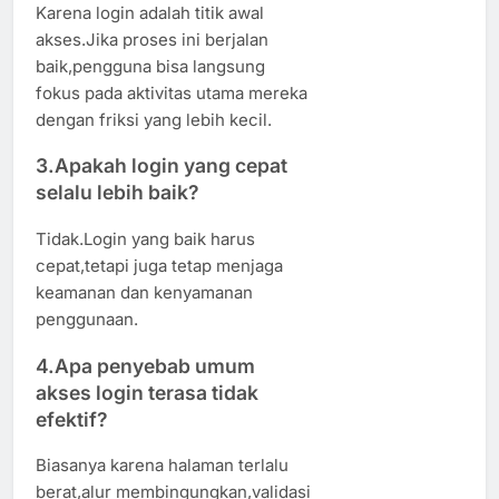
Karena login adalah titik awal
akses.Jika proses ini berjalan
baik,pengguna bisa langsung
fokus pada aktivitas utama mereka
dengan friksi yang lebih kecil.
3.Apakah login yang cepat
selalu lebih baik?
Tidak.Login yang baik harus
cepat,tetapi juga tetap menjaga
keamanan dan kenyamanan
penggunaan.
4.Apa penyebab umum
akses login terasa tidak
efektif?
Biasanya karena halaman terlalu
berat,alur membingungkan,validasi