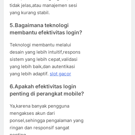
tidak jelas,atau manajemen sesi
yang kurang stabil.
5.Bagaimana teknologi
membantu efektivitas login?
Teknologi membantu melalui
desain yang lebih intuitif,respons
sistem yang lebih cepat,validasi
yang lebih baik,dan autentikasi
yang lebih adaptif.
slot gacor
6.Apakah efektivitas login
penting di perangkat mobile?
Ya,karena banyak pengguna
mengakses akun dari
ponsel,sehingga pengalaman yang
ringan dan responsif sangat
penting.