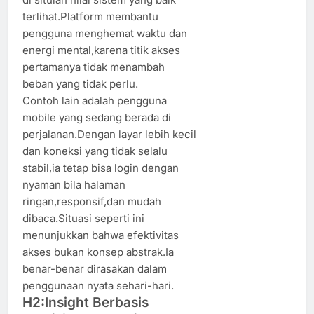
terlihat.Platform membantu
pengguna menghemat waktu dan
energi mental,karena titik akses
pertamanya tidak menambah
beban yang tidak perlu.
Contoh lain adalah pengguna
mobile yang sedang berada di
perjalanan.Dengan layar lebih kecil
dan koneksi yang tidak selalu
stabil,ia tetap bisa login dengan
nyaman bila halaman
ringan,responsif,dan mudah
dibaca.Situasi seperti ini
menunjukkan bahwa efektivitas
akses bukan konsep abstrak.Ia
benar-benar dirasakan dalam
penggunaan nyata sehari-hari.
H2:Insight Berbasis