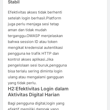
Stabil
Efektivitas akses tidak berhenti
setelah login berhasil.Platform
juga perlu menjaga sesi tetap
aman dan tidak mudah
terganggu.OWASP menjelaskan
bahwa session ID atau token
mengikat kredensial autentikasi
pengguna ke trafik HTTP dan
kontrol akses aplikasi.Jika
pengelolaan sesi buruk,pengguna
bisa terlalu sering diminta login
ulang atau mengalami gangguan
yang tidak perlu.
H2:Efektivitas Login dalam
Aktivitas Digital Harian
Bagi pengguna digital,login yang
efektif memiliki dampak yang