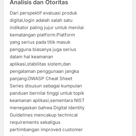
Analisis dan Otoritas
Dari perspektif evaluasi produk
digital,login adalah salah satu
indikator paling jujur untuk menilai
kematangan platform.Platform
yang serius pada titik masuk
pengguna biasanya juga serius
dalam hal keamanan
aplikasi,stabilitas sistem,dan
pengalaman penggunaan jangka
panjang.OWASP Cheat Sheet
Series disusun sebagai kumpulan
panduan bernilai tinggi untuk topik
keamanan aplikasi,sementara NIST
menegaskan bahwa Digital Identity
Guidelines mencakup technical
requirements sekaligus
pertimbangan improved customer