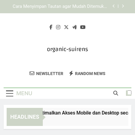
Skip
Cara Memperbarui Browser sebelum Mengakses
to
KAYA787 Alternatif
content
Panduan Lengkap Mengakses KAYA787 Alternatif
melalui Laptop dan Komputer
Panduan Mengoptimalkan Akses Mobile dan
Desktop secara Stabil dan Aman
Cara Menyimpan Tautan agar Mudah Ditemukan
dan Tetap Aman
Cara Memperbarui Browser sebelum Mengakses
KAYA787 Alternatif
Organic Suirens
Temukan Produk Organik Dan Solusi
Panduan Lengkap Mengakses KAYA787 Alternatif
NEWSLETTER
RANDOM NEWS
melalui Laptop dan Komputer
Kesehatan Alami Di Organic Suirens. Untuk
Gaya Hidup Yang Lebih Sehat Dan Alami.
MENU
nduan Mengoptimalkan Akses Mobile dan Desktop secara Sta
HEADLINES
Weeks Ago