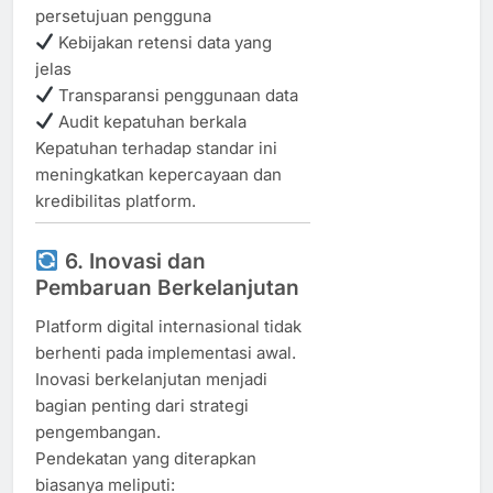
persetujuan pengguna
Kebijakan retensi data yang
jelas
Transparansi penggunaan data
Audit kepatuhan berkala
Kepatuhan terhadap standar ini
meningkatkan kepercayaan dan
kredibilitas platform.
6. Inovasi dan
Pembaruan Berkelanjutan
Platform digital internasional tidak
berhenti pada implementasi awal.
Inovasi berkelanjutan menjadi
bagian penting dari strategi
pengembangan.
Pendekatan yang diterapkan
biasanya meliputi: