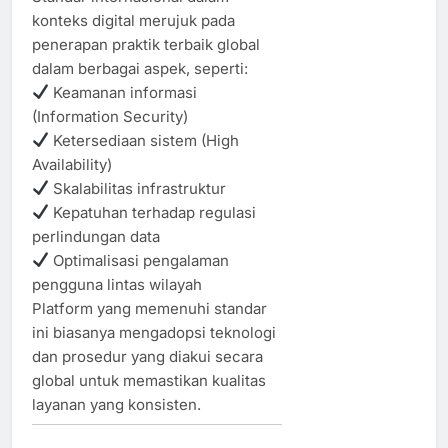
konteks digital merujuk pada
penerapan praktik terbaik global
dalam berbagai aspek, seperti:
Keamanan informasi
(Information Security)
Ketersediaan sistem (High
Availability)
Skalabilitas infrastruktur
Kepatuhan terhadap regulasi
perlindungan data
Optimalisasi pengalaman
pengguna lintas wilayah
Platform yang memenuhi standar
ini biasanya mengadopsi teknologi
dan prosedur yang diakui secara
global untuk memastikan kualitas
layanan yang konsisten.