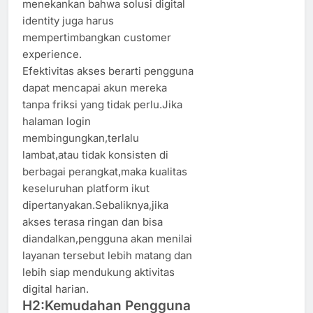
menekankan bahwa solusi digital
identity juga harus
mempertimbangkan customer
experience.
Efektivitas akses berarti pengguna
dapat mencapai akun mereka
tanpa friksi yang tidak perlu.Jika
halaman login
membingungkan,terlalu
lambat,atau tidak konsisten di
berbagai perangkat,maka kualitas
keseluruhan platform ikut
dipertanyakan.Sebaliknya,jika
akses terasa ringan dan bisa
diandalkan,pengguna akan menilai
layanan tersebut lebih matang dan
lebih siap mendukung aktivitas
digital harian.
H2:Kemudahan Pengguna