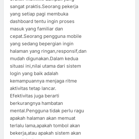
sangat praktis.Seorang pekerja
yang setiap pagi membuka
dashboard tentu ingin proses
masuk yang familiar dan
cepat.Seorang pengguna mobile
yang sedang bepergian ingin
halaman yang ringan,responsif,dan
mudah digunakan.Dalam kedua
situasi ini,nilai utama dari sistem
login yang baik adalah
kemampuannya menjaga ritme
aktivitas tetap lancar.
Efektivitas juga berarti
berkurangnya hambatan
mental.Pengguna tidak perlu ragu
apakah halaman akan memuat
terlalu lama,apakah tombol akan
bekerja,atau apakah sistem akan