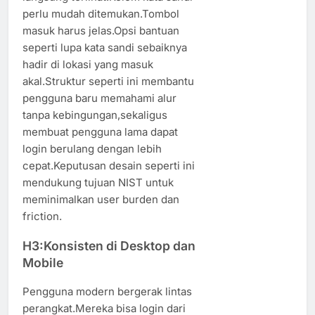
perlu mudah ditemukan.Tombol
masuk harus jelas.Opsi bantuan
seperti lupa kata sandi sebaiknya
hadir di lokasi yang masuk
akal.Struktur seperti ini membantu
pengguna baru memahami alur
tanpa kebingungan,sekaligus
membuat pengguna lama dapat
login berulang dengan lebih
cepat.Keputusan desain seperti ini
mendukung tujuan NIST untuk
meminimalkan user burden dan
friction.
H3:Konsisten di Desktop dan
Mobile
Pengguna modern bergerak lintas
perangkat.Mereka bisa login dari