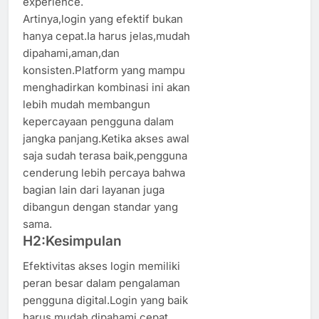
experience.
Artinya,login yang efektif bukan
hanya cepat.Ia harus jelas,mudah
dipahami,aman,dan
konsisten.Platform yang mampu
menghadirkan kombinasi ini akan
lebih mudah membangun
kepercayaan pengguna dalam
jangka panjang.Ketika akses awal
saja sudah terasa baik,pengguna
cenderung lebih percaya bahwa
bagian lain dari layanan juga
dibangun dengan standar yang
sama.
H2:Kesimpulan
Efektivitas akses login memiliki
peran besar dalam pengalaman
pengguna digital.Login yang baik
harus mudah dipahami,cepat