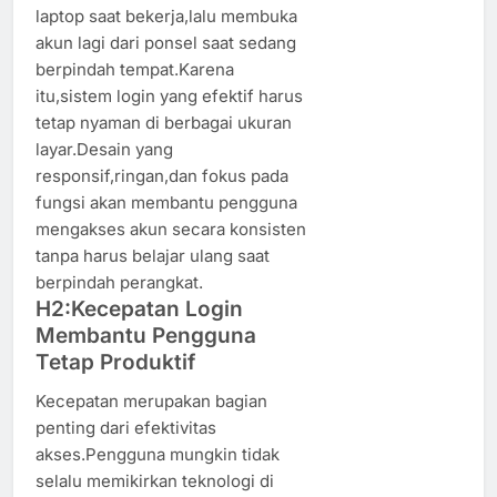
laptop saat bekerja,lalu membuka
akun lagi dari ponsel saat sedang
berpindah tempat.Karena
itu,sistem login yang efektif harus
tetap nyaman di berbagai ukuran
layar.Desain yang
responsif,ringan,dan fokus pada
fungsi akan membantu pengguna
mengakses akun secara konsisten
tanpa harus belajar ulang saat
berpindah perangkat.
H2:Kecepatan Login
Membantu Pengguna
Tetap Produktif
Kecepatan merupakan bagian
penting dari efektivitas
akses.Pengguna mungkin tidak
selalu memikirkan teknologi di