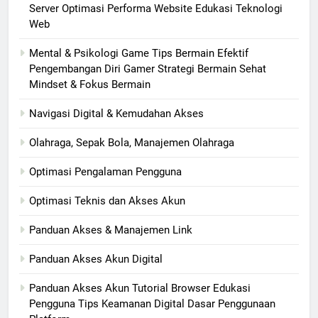
Server Optimasi Performa Website Edukasi Teknologi
Web
Mental & Psikologi Game Tips Bermain Efektif
Pengembangan Diri Gamer Strategi Bermain Sehat
Mindset & Fokus Bermain
Navigasi Digital & Kemudahan Akses
Olahraga, Sepak Bola, Manajemen Olahraga
Optimasi Pengalaman Pengguna
Optimasi Teknis dan Akses Akun
Panduan Akses & Manajemen Link
Panduan Akses Akun Digital
Panduan Akses Akun Tutorial Browser Edukasi
Pengguna Tips Keamanan Digital Dasar Penggunaan