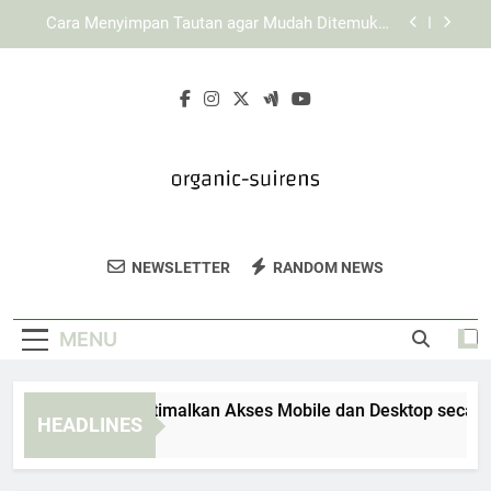
Skip
Cara Memperbarui Browser sebelum Mengakses
to
KAYA787 Alternatif
content
Panduan Lengkap Mengakses KAYA787 Alternatif
melalui Laptop dan Komputer
Panduan Mengoptimalkan Akses Mobile dan
Desktop secara Stabil dan Aman
Cara Menyimpan Tautan agar Mudah Ditemukan
dan Tetap Aman
Cara Memperbarui Browser sebelum Mengakses
KAYA787 Alternatif
Organic Suirens
Temukan Produk Organik Dan Solusi
Panduan Lengkap Mengakses KAYA787 Alternatif
NEWSLETTER
RANDOM NEWS
melalui Laptop dan Komputer
Kesehatan Alami Di Organic Suirens. Untuk
Gaya Hidup Yang Lebih Sehat Dan Alami.
MENU
nduan Mengoptimalkan Akses Mobile dan Desktop secara Sta
HEADLINES
Weeks Ago