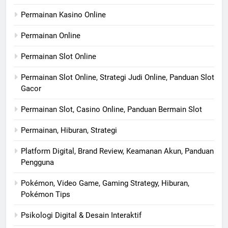
Permainan Kasino Online
Permainan Online
Permainan Slot Online
Permainan Slot Online, Strategi Judi Online, Panduan Slot
Gacor
Permainan Slot, Casino Online, Panduan Bermain Slot
Permainan, Hiburan, Strategi
Platform Digital, Brand Review, Keamanan Akun, Panduan
Pengguna
Pokémon, Video Game, Gaming Strategy, Hiburan,
Pokémon Tips
Psikologi Digital & Desain Interaktif