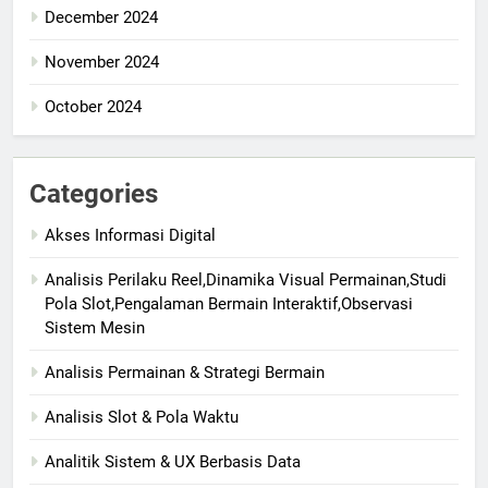
December 2024
November 2024
October 2024
Categories
Akses Informasi Digital
Analisis Perilaku Reel,Dinamika Visual Permainan,Studi
Pola Slot,Pengalaman Bermain Interaktif,Observasi
Sistem Mesin
Analisis Permainan & Strategi Bermain
Analisis Slot & Pola Waktu
Analitik Sistem & UX Berbasis Data