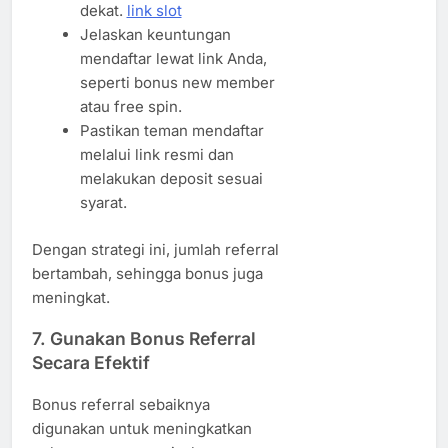
dekat.
link slot
Jelaskan keuntungan
mendaftar lewat link Anda,
seperti bonus new member
atau free spin.
Pastikan teman mendaftar
melalui link resmi dan
melakukan deposit sesuai
syarat.
Dengan strategi ini, jumlah referral
bertambah, sehingga bonus juga
meningkat.
7. Gunakan Bonus Referral
Secara Efektif
Bonus referral sebaiknya
digunakan untuk meningkatkan