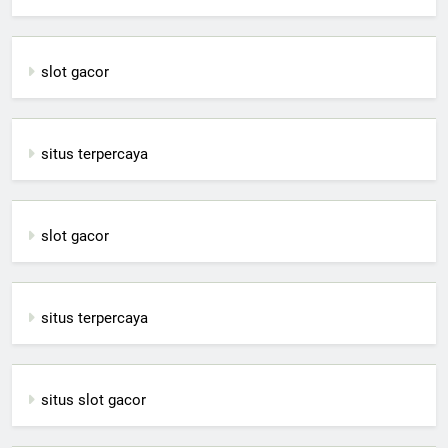
slot gacor
situs terpercaya
slot gacor
situs terpercaya
situs slot gacor