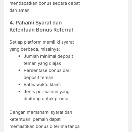
mendapatkan bonus secara cepat
dan aman.
4. Pahami Syarat dan
Ketentuan Bonus Referral
Setiap platform memiliki syarat
yang berbeda, misalnya:
Jumlah minimal deposit
teman yang diajak
Persentase bonus dari
deposit teman
Batas waktu klaim
Jenis permainan yang
dihitung untuk promo
Dengan memahami syarat dan
ketentuan, pemain dapat
memastikan bonus diterima tanpa