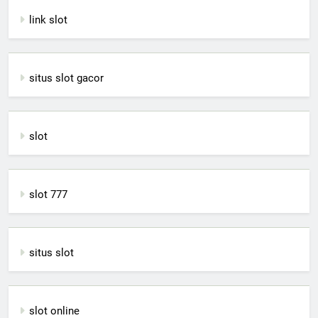
link slot
situs slot gacor
slot
slot 777
situs slot
slot online