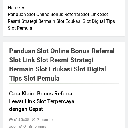
Home
Panduan Slot Online Bonus Referral Slot Link Slot
Resmi Strategi Bermain Slot Edukasi Slot Digital Tips
Slot Pemula
Panduan Slot Online Bonus Referral
Slot Link Slot Resmi Strategi
Bermain Slot Edukasi Slot Digital
Tips Slot Pemula
Cara Klaim Bonus Referral
Lewat Link Slot Terpercaya
dengan Cepat
c145c58
7 months
ago
0
5 mins