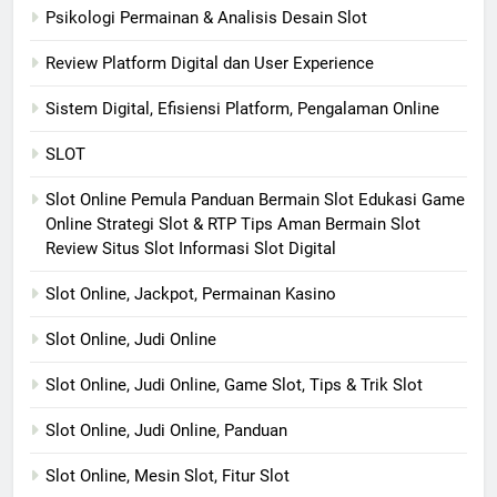
Psikologi Permainan & Analisis Desain Slot
Review Platform Digital dan User Experience
Sistem Digital, Efisiensi Platform, Pengalaman Online
SLOT
Slot Online Pemula Panduan Bermain Slot Edukasi Game
Online Strategi Slot & RTP Tips Aman Bermain Slot
Review Situs Slot Informasi Slot Digital
Slot Online, Jackpot, Permainan Kasino
Slot Online, Judi Online
Slot Online, Judi Online, Game Slot, Tips & Trik Slot
Slot Online, Judi Online, Panduan
Slot Online, Mesin Slot, Fitur Slot