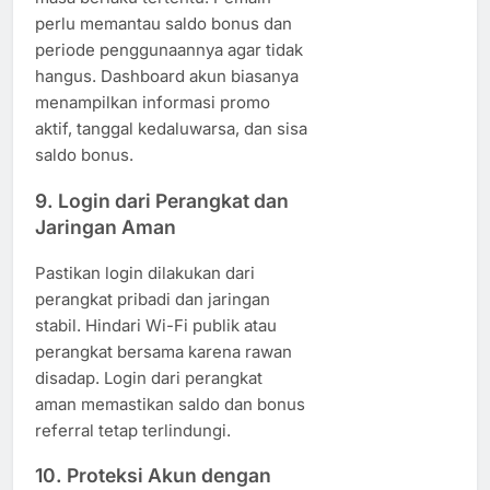
perlu memantau saldo bonus dan
periode penggunaannya agar tidak
hangus. Dashboard akun biasanya
menampilkan informasi promo
aktif, tanggal kedaluwarsa, dan sisa
saldo bonus.
9. Login dari Perangkat dan
Jaringan Aman
Pastikan login dilakukan dari
perangkat pribadi dan jaringan
stabil. Hindari Wi-Fi publik atau
perangkat bersama karena rawan
disadap. Login dari perangkat
aman memastikan saldo dan bonus
referral tetap terlindungi.
10. Proteksi Akun dengan