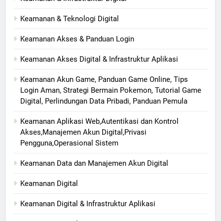
Keamanan & Teknologi Digital
Keamanan Akses & Panduan Login
Keamanan Akses Digital & Infrastruktur Aplikasi
Keamanan Akun Game, Panduan Game Online, Tips
Login Aman, Strategi Bermain Pokemon, Tutorial Game
Digital, Perlindungan Data Pribadi, Panduan Pemula
Keamanan Aplikasi Web,Autentikasi dan Kontrol
Akses,Manajemen Akun Digital,Privasi
Pengguna,Operasional Sistem
Keamanan Data dan Manajemen Akun Digital
Keamanan Digital
Keamanan Digital & Infrastruktur Aplikasi