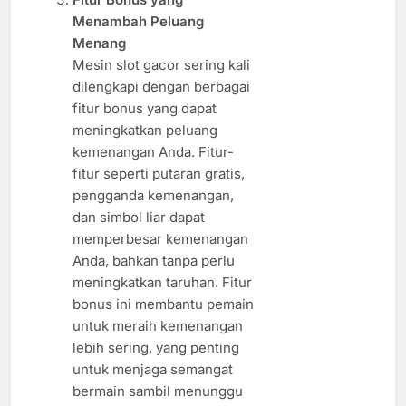
Menambah Peluang
Menang
Mesin slot gacor sering kali
dilengkapi dengan berbagai
fitur bonus yang dapat
meningkatkan peluang
kemenangan Anda. Fitur-
fitur seperti putaran gratis,
pengganda kemenangan,
dan simbol liar dapat
memperbesar kemenangan
Anda, bahkan tanpa perlu
meningkatkan taruhan. Fitur
bonus ini membantu pemain
untuk meraih kemenangan
lebih sering, yang penting
untuk menjaga semangat
bermain sambil menunggu