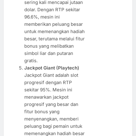
sering kali mencapai jutaan
dolar. Dengan RTP sekitar
96.6%, mesin ini
memberikan peluang besar
untuk memenangkan hadiah
besar, terutama melalui fitur
bonus yang melibatkan
simbol liar dan putaran
gratis.
Jackpot Giant (Playtech)
Jackpot Giant adalah slot
progresif dengan RTP
sekitar 95%. Mesin ini
menawarkan jackpot
progresif yang besar dan
fitur bonus yang
menyenangkan, memberi
peluang bagi pemain untuk
memenangkan hadiah besar