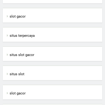
slot gacor
situs terpercaya
situs slot gacor
situs slot
slot gacor