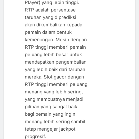
Player) yang lebih tinggi.
RTP adalah persentase
taruhan yang diprediksi
akan dikembalikan kepada
pemain dalam bentuk
kemenangan. Mesin dengan
RTP tinggi memberi pemain
peluang lebih besar untuk
mendapatkan pengembalian
yang lebih baik dari taruhan
mereka. Slot gacor dengan
RTP tinggi memberi peluang
menang yang lebih sering,
yang membuatnya menjadi
pilihan yang sangat baik
bagi pemain yang ingin
menang lebih sering sambil
tetap mengejar jackpot
progresif.