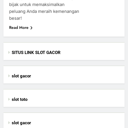
bijak untuk memaksimalkan
peluang Anda meraih kemenangan
besar!
Read More
SITUS LINK SLOT GACOR
slot gacor
slot toto
slot gacor