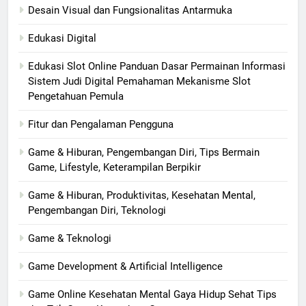
Desain Visual dan Fungsionalitas Antarmuka
Edukasi Digital
Edukasi Slot Online Panduan Dasar Permainan Informasi
Sistem Judi Digital Pemahaman Mekanisme Slot
Pengetahuan Pemula
Fitur dan Pengalaman Pengguna
Game & Hiburan, Pengembangan Diri, Tips Bermain
Game, Lifestyle, Keterampilan Berpikir
Game & Hiburan, Produktivitas, Kesehatan Mental,
Pengembangan Diri, Teknologi
Game & Teknologi
Game Development & Artificial Intelligence
Game Online Kesehatan Mental Gaya Hidup Sehat Tips