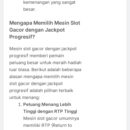
kemenangan yang sangat
besar.
Mengapa Memilih Mesin Slot
Gacor dengan Jackpot
Progresif?
Mesin slot gacor dengan jackpot
progresif memberi pemain
peluang besar untuk meraih hadiah
luar biasa. Berikut adalah beberapa
alasan mengapa memilih mesin
slot gacor dengan jackpot
progresif adalah pilihan terbaik
untuk menang:
Peluang Menang Lebih
Tinggi dengan RTP Tinggi
Mesin slot gacor umumnya
memiliki RTP (Return to