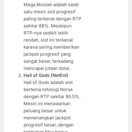
Mega Moolah adalah salah
satu mesin slot progresif
paling terkenal dengan RTP
sekitar 88%. Meskipun
RTP-nya sedikit lebih
rendah, slot ini terkenal
karena sering memberikan
jackpot progresif yang
sangat besar, terkadang
mencapai jutaan dolar.
Hall of Gods (NetEnt)
Hall of Gods adalah slot
bertema mitologi Norse
dengan RTP sekitar 95.5%.
Mesin ini menawarkan
peluang besar untuk
memenangkan jackpot
progresif besar, dengan
tambahan fitur bonus