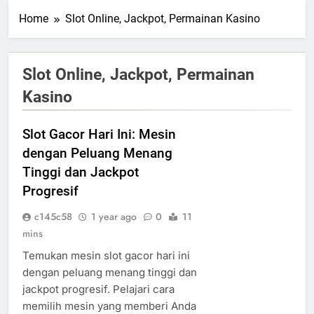
Home
Slot Online, Jackpot, Permainan Kasino
Slot Online, Jackpot, Permainan
Kasino
Slot Gacor Hari Ini: Mesin
dengan Peluang Menang
Tinggi dan Jackpot
Progresif
c145c58
1 year ago
0
11
mins
Temukan mesin slot gacor hari ini
dengan peluang menang tinggi dan
jackpot progresif. Pelajari cara
memilih mesin yang memberi Anda