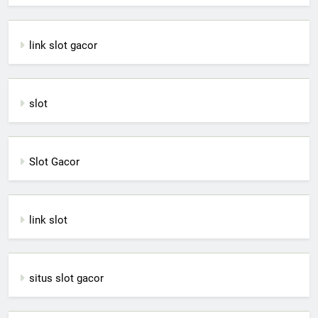
link slot gacor
slot
Slot Gacor
link slot
situs slot gacor