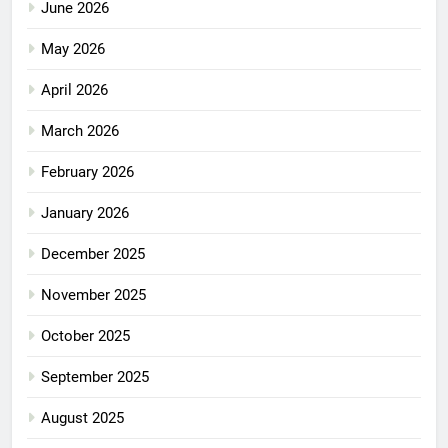
June 2026
May 2026
April 2026
March 2026
February 2026
January 2026
December 2025
November 2025
October 2025
September 2025
August 2025