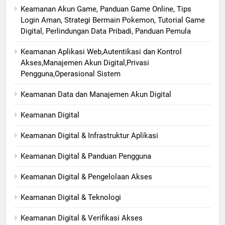
Keamanan Akun Game, Panduan Game Online, Tips
Login Aman, Strategi Bermain Pokemon, Tutorial Game
Digital, Perlindungan Data Pribadi, Panduan Pemula
Keamanan Aplikasi Web,Autentikasi dan Kontrol
Akses,Manajemen Akun Digital,Privasi
Pengguna,Operasional Sistem
Keamanan Data dan Manajemen Akun Digital
Keamanan Digital
Keamanan Digital & Infrastruktur Aplikasi
Keamanan Digital & Panduan Pengguna
Keamanan Digital & Pengelolaan Akses
Keamanan Digital & Teknologi
Keamanan Digital & Verifikasi Akses