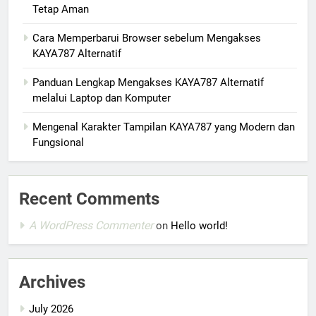
Tetap Aman
Cara Memperbarui Browser sebelum Mengakses
KAYA787 Alternatif
Panduan Lengkap Mengakses KAYA787 Alternatif
melalui Laptop dan Komputer
Mengenal Karakter Tampilan KAYA787 yang Modern dan
Fungsional
Recent Comments
A WordPress Commenter
on
Hello world!
Archives
July 2026