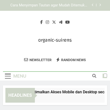
Skip
Cara Memperbarui Browser sebelum Mengakses
to
KAYA787 Alternatif
content
Panduan Lengkap Mengakses KAYA787 Alternatif
melalui Laptop dan Komputer
Panduan Mengoptimalkan Akses Mobile dan
Desktop secara Stabil dan Aman
Cara Menyimpan Tautan agar Mudah Ditemukan
dan Tetap Aman
Cara Memperbarui Browser sebelum Mengakses
KAYA787 Alternatif
Organic Suirens
Temukan Produk Organik Dan Solusi
Panduan Lengkap Mengakses KAYA787 Alternatif
NEWSLETTER
RANDOM NEWS
melalui Laptop dan Komputer
Kesehatan Alami Di Organic Suirens. Untuk
Gaya Hidup Yang Lebih Sehat Dan Alami.
MENU
nduan Mengoptimalkan Akses Mobile dan Desktop secara Sta
HEADLINES
Weeks Ago