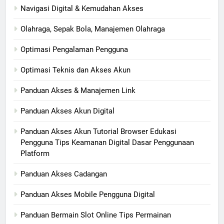
Navigasi Digital & Kemudahan Akses
Olahraga, Sepak Bola, Manajemen Olahraga
Optimasi Pengalaman Pengguna
Optimasi Teknis dan Akses Akun
Panduan Akses & Manajemen Link
Panduan Akses Akun Digital
Panduan Akses Akun Tutorial Browser Edukasi
Pengguna Tips Keamanan Digital Dasar Penggunaan
Platform
Panduan Akses Cadangan
Panduan Akses Mobile Pengguna Digital
Panduan Bermain Slot Online Tips Permainan