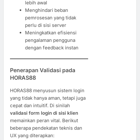
lebih awal
Menghindari beban
pemrosesan yang tidak
perlu di sisi server
Meningkatkan efisiensi
pengalaman pengguna
dengan feedback instan
Penerapan Validasi pada
HORAS88
HORAS88 menyusun sistem login
yang tidak hanya aman, tetapi juga
cepat dan intuitif. Di sinilah
validasi form login di sisi klien
memainkan peran vital. Berikut
beberapa pendekatan teknis dan
UX yang diterapkan: