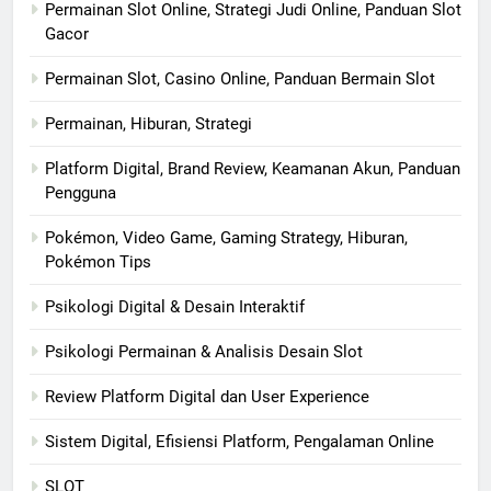
Permainan Slot Online, Strategi Judi Online, Panduan Slot
Gacor
Permainan Slot, Casino Online, Panduan Bermain Slot
Permainan, Hiburan, Strategi
Platform Digital, Brand Review, Keamanan Akun, Panduan
Pengguna
Pokémon, Video Game, Gaming Strategy, Hiburan,
Pokémon Tips
Psikologi Digital & Desain Interaktif
Psikologi Permainan & Analisis Desain Slot
Review Platform Digital dan User Experience
Sistem Digital, Efisiensi Platform, Pengalaman Online
SLOT