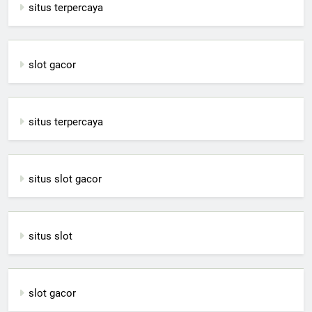
situs terpercaya
slot gacor
situs terpercaya
situs slot gacor
situs slot
slot gacor