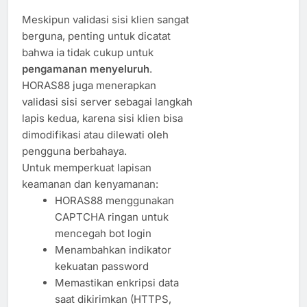
Meskipun validasi sisi klien sangat
berguna, penting untuk dicatat
bahwa ia tidak cukup untuk
pengamanan menyeluruh
.
HORAS88 juga menerapkan
validasi sisi server sebagai langkah
lapis kedua, karena sisi klien bisa
dimodifikasi atau dilewati oleh
pengguna berbahaya.
Untuk memperkuat lapisan
keamanan dan kenyamanan:
HORAS88 menggunakan
CAPTCHA ringan untuk
mencegah bot login
Menambahkan indikator
kekuatan password
Memastikan enkripsi data
saat dikirimkan (HTTPS,