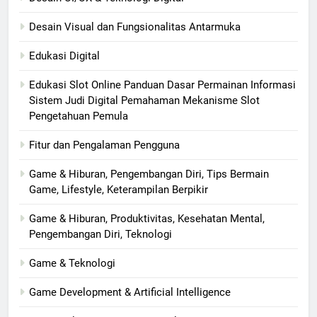
Desain Visual dan Fungsionalitas Antarmuka
Edukasi Digital
Edukasi Slot Online Panduan Dasar Permainan Informasi
Sistem Judi Digital Pemahaman Mekanisme Slot
Pengetahuan Pemula
Fitur dan Pengalaman Pengguna
Game & Hiburan, Pengembangan Diri, Tips Bermain
Game, Lifestyle, Keterampilan Berpikir
Game & Hiburan, Produktivitas, Kesehatan Mental,
Pengembangan Diri, Teknologi
Game & Teknologi
Game Development & Artificial Intelligence