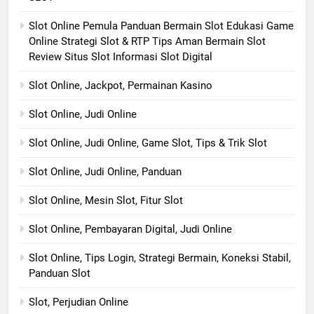
Slot Online Pemula Panduan Bermain Slot Edukasi Game
Online Strategi Slot & RTP Tips Aman Bermain Slot
Review Situs Slot Informasi Slot Digital
Slot Online, Jackpot, Permainan Kasino
Slot Online, Judi Online
Slot Online, Judi Online, Game Slot, Tips & Trik Slot
Slot Online, Judi Online, Panduan
Slot Online, Mesin Slot, Fitur Slot
Slot Online, Pembayaran Digital, Judi Online
Slot Online, Tips Login, Strategi Bermain, Koneksi Stabil,
Panduan Slot
Slot, Perjudian Online