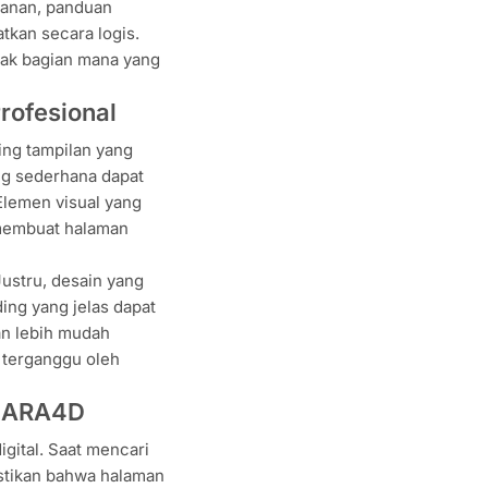
manan, panduan
tkan secara logis.
ak bagian mana yang
rofesional
ding tampilan yang
ng sederhana dapat
lemen visual yang
 membuat halaman
Justru, desain yang
ding yang jelas dapat
an lebih mudah
terganggu oleh
TIARA4D
gital. Saat mencari
stikan bahwa halaman