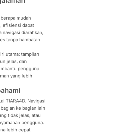
ngalaman
 seberapa mudah
efisiensi dapat
a navigasi diarahkan,
es tanpa hambatan
iri utama: tampilan
un jelas, dan
 membantu pengguna
man yang lebih
pahami
tal TIARA4D. Navigasi
bagian ke bagian lain
ng tidak jelas, atau
enyamanan pengguna.
na lebih cepat