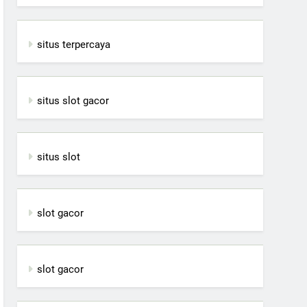
situs terpercaya
situs slot gacor
situs slot
slot gacor
slot gacor