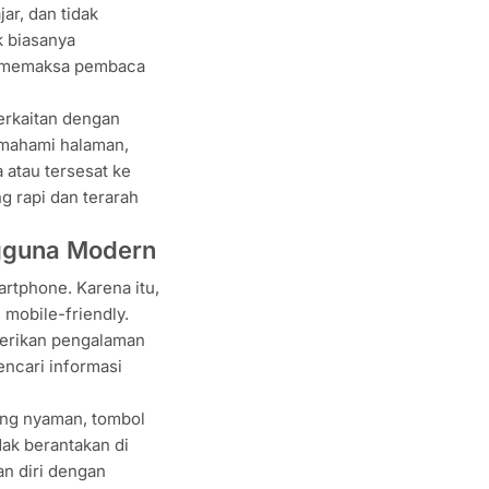
ar, dan tidak
k biasanya
k memaksa pembaca
berkaitan dengan
mahami halaman,
atau tersesat ke
ng rapi dan terarah
ngguna Modern
rtphone. Karena itu,
 mobile-friendly.
erikan pengalaman
encari informasi
ang nyaman, tombol
dak berantakan di
an diri dengan