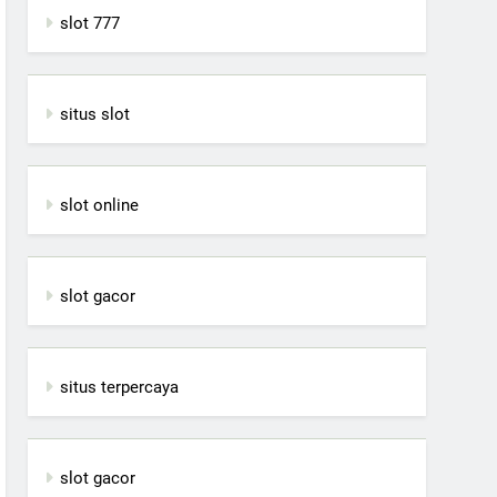
slot 777
situs slot
slot online
slot gacor
situs terpercaya
slot gacor