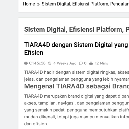
Home
Sistem Digital, Efisiensi Platform, Pengal
Sistem Digital, Efisiensi Platform
TIARA4D dengan Sistem Digital yang
Efisien
C145c58
4 Weeks Ago
0
12 Mins
TIARA4D hadir dengan sistem digital ringkas, akses
jelas, dan pengalaman pengguna yang lebih nyaman 
Mengenal TIARA4D sebagai Brand 
TIARA4D merupakan brand digital yang dapat dipah
akses, tampilan, navigasi, dan pengalaman penggun
yang semakin padat, pengguna membutuhkan platfo
mudah dikenali, tetapi juga mampu menyajikan info
dan efisien.