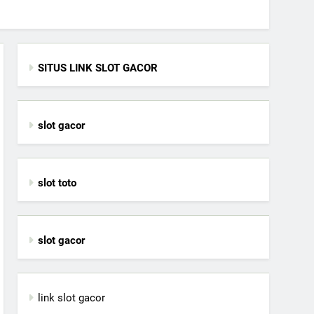
SITUS LINK SLOT GACOR
slot gacor
slot toto
slot gacor
link slot gacor