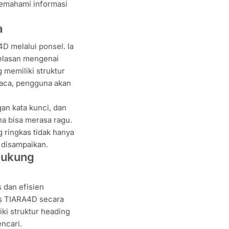
memahami informasi
a
 melalui ponsel. Ia
elasan mengenai
 memiliki struktur
baca, pengguna akan
an kata kunci, dan
na bisa merasa ragu.
 ringkas tidak hanya
i disampaikan.
dukung
s dan efisien
as TIARA4D secara
ki struktur heading
ncari.