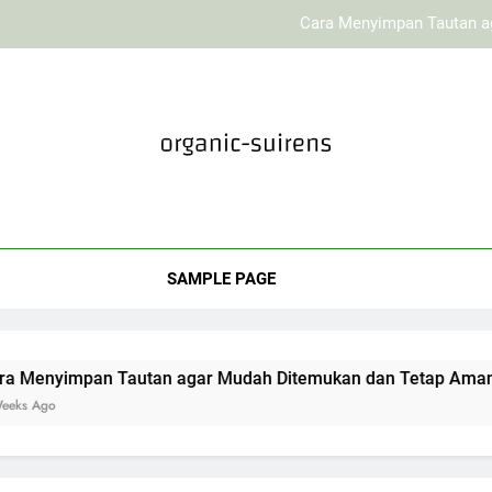
Cara Menyimpan Tautan a
Cara Memperbarui Browser s
Panduan Lengkap Mengakses KAYA787 Alt
Panduan Mengoptimalkan Akses Mobile
anic Suirens
Cara Menyimpan Tautan a
roduk Organik Dan Solusi Kesehatan Alami Di Organic Suirens
Cara Memperbarui Browser s
SAMPLE PAGE
Panduan Lengkap Mengakses KAYA787 Alt
mpan Tautan agar Mudah Ditemukan dan Tetap Aman
C
3