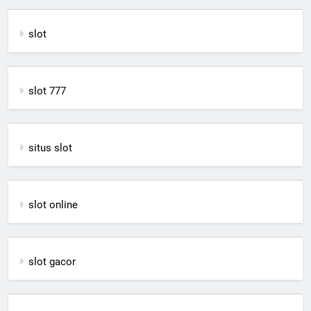
slot
slot 777
situs slot
slot online
slot gacor