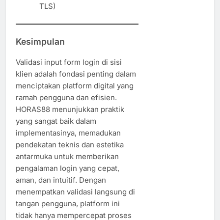
TLS)
Kesimpulan
Validasi input form login di sisi
klien adalah fondasi penting dalam
menciptakan platform digital yang
ramah pengguna dan efisien.
HORAS88 menunjukkan praktik
yang sangat baik dalam
implementasinya, memadukan
pendekatan teknis dan estetika
antarmuka untuk memberikan
pengalaman login yang cepat,
aman, dan intuitif. Dengan
menempatkan validasi langsung di
tangan pengguna, platform ini
tidak hanya mempercepat proses