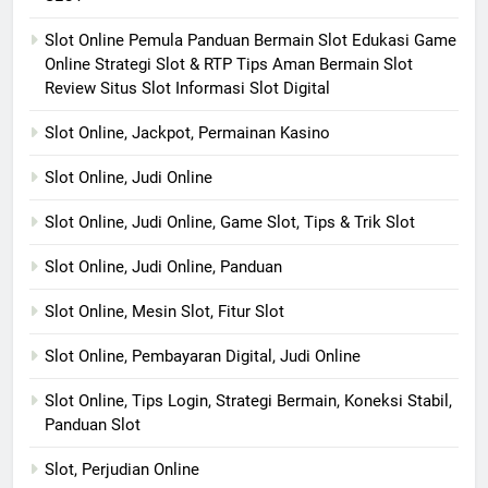
Slot Online Pemula Panduan Bermain Slot Edukasi Game
Online Strategi Slot & RTP Tips Aman Bermain Slot
Review Situs Slot Informasi Slot Digital
Slot Online, Jackpot, Permainan Kasino
Slot Online, Judi Online
Slot Online, Judi Online, Game Slot, Tips & Trik Slot
Slot Online, Judi Online, Panduan
Slot Online, Mesin Slot, Fitur Slot
Slot Online, Pembayaran Digital, Judi Online
Slot Online, Tips Login, Strategi Bermain, Koneksi Stabil,
Panduan Slot
Slot, Perjudian Online