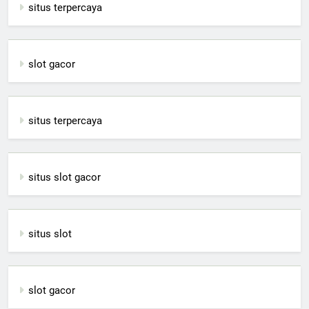
situs terpercaya
slot gacor
situs terpercaya
situs slot gacor
situs slot
slot gacor