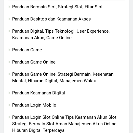
Panduan Bermain Slot, Strategi Slot, Fitur Slot
Panduan Desktop dan Keamanan Akses
Panduan Digital, Tips Teknologi, User Experience,
Keamanan Akun, Game Online
Panduan Game
Panduan Game Online
Panduan Game Online, Strategi Bermain, Kesehatan
Mental, Hiburan Digital, Manajemen Waktu
Panduan Keamanan Digital
Panduan Login Mobile
Panduan Login Slot Online Tips Keamanan Akun Slot
Strategi Bermain Slot Aman Manajemen Akun Online
Hiburan Digital Terpercaya