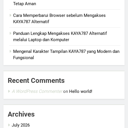
Tetap Aman
Cara Memperbarui Browser sebelum Mengakses
KAYA787 Alternatif
Panduan Lengkap Mengakses KAYA787 Alternatif
melalui Laptop dan Komputer
Mengenal Karakter Tampilan KAYA787 yang Modern dan
Fungsional
Recent Comments
A WordPress Commenter
on
Hello world!
Archives
July 2026