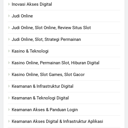
Inovasi Akses Digital
Judi Online
Judi Online, Slot Online, Review Situs Slot
Judi Online, Slot, Strategi Permainan
Kasino & Teknologi
Kasino Online, Permainan Slot, Hiburan Digital
Kasino Online, Slot Games, Slot Gacor
Keamanan & Infrastruktur Digital
Keamanan & Teknologi Digital
Keamanan Akses & Panduan Login
Keamanan Akses Digital & Infrastruktur Aplikasi