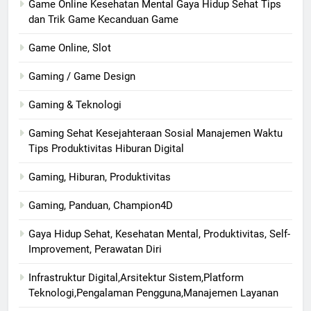
Game Online Kesehatan Mental Gaya Hidup Sehat Tips
dan Trik Game Kecanduan Game
Game Online, Slot
Gaming / Game Design
Gaming & Teknologi
Gaming Sehat Kesejahteraan Sosial Manajemen Waktu
Tips Produktivitas Hiburan Digital
Gaming, Hiburan, Produktivitas
Gaming, Panduan, Champion4D
Gaya Hidup Sehat, Kesehatan Mental, Produktivitas, Self-
Improvement, Perawatan Diri
Infrastruktur Digital,Arsitektur Sistem,Platform
Teknologi,Pengalaman Pengguna,Manajemen Layanan