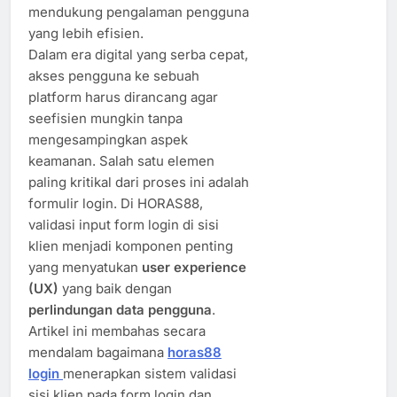
mendukung pengalaman pengguna
yang lebih efisien.
Dalam era digital yang serba cepat,
akses pengguna ke sebuah
platform harus dirancang agar
seefisien mungkin tanpa
mengesampingkan aspek
keamanan. Salah satu elemen
paling kritikal dari proses ini adalah
formulir login. Di HORAS88,
validasi input form login di sisi
klien menjadi komponen penting
yang menyatukan
user experience
(UX)
yang baik dengan
perlindungan data pengguna
.
Artikel ini membahas secara
mendalam bagaimana
horas88
login
menerapkan sistem validasi
sisi klien pada form login dan