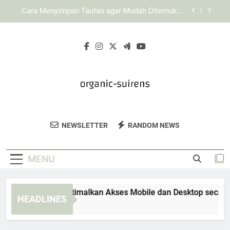
Skip
Cara Memperbarui Browser sebelum Mengakses
to
KAYA787 Alternatif
content
Panduan Lengkap Mengakses KAYA787 Alternatif
melalui Laptop dan Komputer
Panduan Mengoptimalkan Akses Mobile dan
Desktop secara Stabil dan Aman
Cara Menyimpan Tautan agar Mudah Ditemukan
dan Tetap Aman
Cara Memperbarui Browser sebelum Mengakses
KAYA787 Alternatif
Organic Suirens
Temukan Produk Organik Dan Solusi
Panduan Lengkap Mengakses KAYA787 Alternatif
NEWSLETTER
RANDOM NEWS
melalui Laptop dan Komputer
Kesehatan Alami Di Organic Suirens. Untuk
Gaya Hidup Yang Lebih Sehat Dan Alami.
MENU
nduan Mengoptimalkan Akses Mobile dan Desktop secara Sta
HEADLINES
Weeks Ago