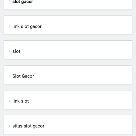
slot gacor
link slot gacor
slot
Slot Gacor
link slot
situs slot gacor