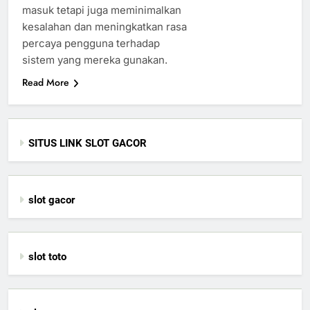
masuk tetapi juga meminimalkan
kesalahan dan meningkatkan rasa
percaya pengguna terhadap
sistem yang mereka gunakan.
Read More
SITUS LINK SLOT GACOR
slot gacor
slot toto