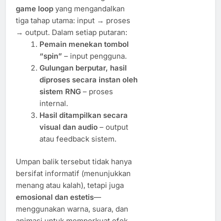
game loop
yang mengandalkan
tiga tahap utama: input → proses
→ output. Dalam setiap putaran:
Pemain menekan tombol
“spin”
– input pengguna.
Gulungan berputar, hasil
diproses secara instan oleh
sistem RNG
– proses
internal.
Hasil ditampilkan secara
visual dan audio
– output
atau feedback sistem.
Umpan balik tersebut tidak hanya
bersifat informatif (menunjukkan
menang atau kalah), tetapi juga
emosional dan estetis
—
menggunakan warna, suara, dan
animasi untuk memperkuat efek