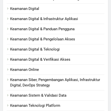
Keamanan Digital
Keamanan Digital & Infrastruktur Aplikasi
Keamanan Digital & Panduan Pengguna
Keamanan Digital & Pengelolaan Akses
Keamanan Digital & Teknologi
Keamanan Digital & Verifikasi Akses
Keamanan Online
Keamanan Siber, Pengembangan Aplikasi, Infrastruktur
Digital, DevOps Strategy
Keamanan Sistem & Validasi Data
Keamanan Teknologi Platform