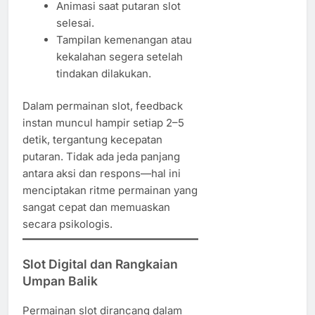
Animasi saat putaran slot
selesai.
Tampilan kemenangan atau
kekalahan segera setelah
tindakan dilakukan.
Dalam permainan slot, feedback
instan muncul hampir setiap 2–5
detik, tergantung kecepatan
putaran. Tidak ada jeda panjang
antara aksi dan respons—hal ini
menciptakan ritme permainan yang
sangat cepat dan memuaskan
secara psikologis.
Slot Digital dan Rangkaian
Umpan Balik
Permainan slot dirancang dalam