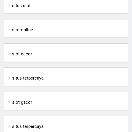
situs slot
slot online
slot gacor
situs terpercaya
slot gacor
situs terpercaya