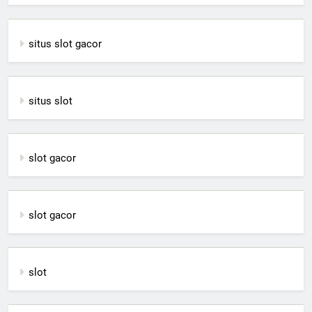
situs slot gacor
situs slot
slot gacor
slot gacor
slot