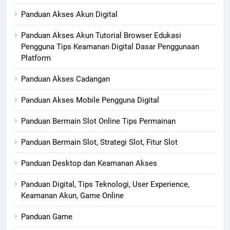
Panduan Akses Akun Digital
Panduan Akses Akun Tutorial Browser Edukasi
Pengguna Tips Keamanan Digital Dasar Penggunaan
Platform
Panduan Akses Cadangan
Panduan Akses Mobile Pengguna Digital
Panduan Bermain Slot Online Tips Permainan
Panduan Bermain Slot, Strategi Slot, Fitur Slot
Panduan Desktop dan Keamanan Akses
Panduan Digital, Tips Teknologi, User Experience,
Keamanan Akun, Game Online
Panduan Game