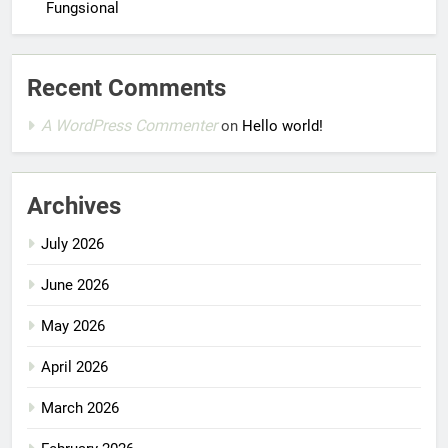
Fungsional
Recent Comments
A WordPress Commenter
on
Hello world!
Archives
July 2026
June 2026
May 2026
April 2026
March 2026