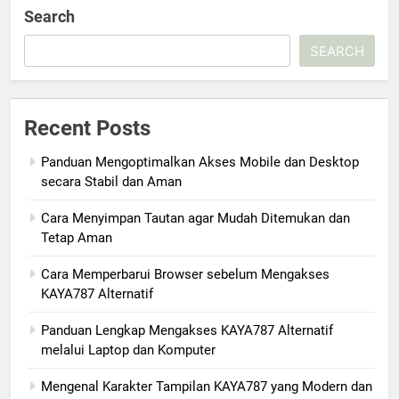
Search
SEARCH
Recent Posts
Panduan Mengoptimalkan Akses Mobile dan Desktop
secara Stabil dan Aman
Cara Menyimpan Tautan agar Mudah Ditemukan dan
Tetap Aman
Cara Memperbarui Browser sebelum Mengakses
KAYA787 Alternatif
Panduan Lengkap Mengakses KAYA787 Alternatif
melalui Laptop dan Komputer
Mengenal Karakter Tampilan KAYA787 yang Modern dan