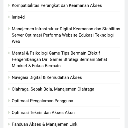
Kompatibilitas Perangkat dan Keamanan Akses
laris4d
Manajemen Infrastruktur Digital Keamanan dan Stabilitas
Server Optimasi Performa Website Edukasi Teknologi
Web
Mental & Psikologi Game Tips Bermain Efektif
Pengembangan Diri Gamer Strategi Bermain Sehat
Mindset & Fokus Bermain
Navigasi Digital & Kemudahan Akses
Olahraga, Sepak Bola, Manajemen Olahraga
Optimasi Pengalaman Pengguna
Optimasi Teknis dan Akses Akun
Panduan Akses & Manajemen Link