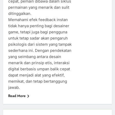
cepat, pemain dibawa dalam siklus
permainan yang menarik dan sulit
ditinggalkan.
Memahami efek feedback instan
tidak hanya penting bagi desainer
game, tetapi juga bagi pengguna
untuk tetap sadar akan pengaruh
psikologis dari sistem yang tampak
sederhana ini. Dengan pendekatan
yang seimbang antara desain
menarik dan prinsip etis, interaksi
digital berbasis umpan balik cepat
dapat menjadi alat yang efektif,
memikat, dan tetap bertanggung
jawab.
Read More