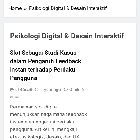
Home
Psikologi Digital & Desain Interaktif
Psikologi Digital & Desain Interaktif
Slot Sebagai Studi Kasus
dalam Pengaruh Feedback
Instan terhadap Perilaku
Pengguna
c145c58
1 year ago
0
6
mins
Permainan slot digital
menunjukkan bagaimana feedback
instan memengaruhi perilaku
pengguna. Artikel ini mengkaji
efek psikologis, desain, dan UX