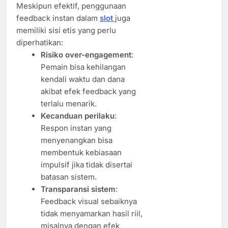
Meskipun efektif, penggunaan
feedback instan dalam
slot
juga
memiliki sisi etis yang perlu
diperhatikan:
Risiko over-engagement
:
Pemain bisa kehilangan
kendali waktu dan dana
akibat efek feedback yang
terlalu menarik.
Kecanduan perilaku
:
Respon instan yang
menyenangkan bisa
membentuk kebiasaan
impulsif jika tidak disertai
batasan sistem.
Transparansi sistem
:
Feedback visual sebaiknya
tidak menyamarkan hasil riil,
misalnya dengan efek