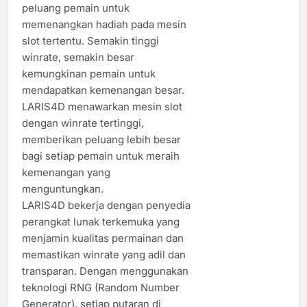
peluang pemain untuk
memenangkan hadiah pada mesin
slot tertentu. Semakin tinggi
winrate, semakin besar
kemungkinan pemain untuk
mendapatkan kemenangan besar.
LARIS4D menawarkan mesin slot
dengan winrate tertinggi,
memberikan peluang lebih besar
bagi setiap pemain untuk meraih
kemenangan yang
menguntungkan.
LARIS4D bekerja dengan penyedia
perangkat lunak terkemuka yang
menjamin kualitas permainan dan
memastikan winrate yang adil dan
transparan. Dengan menggunakan
teknologi RNG (Random Number
Generator), setiap putaran di