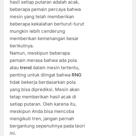
hasil setiap putaran adalah acak,
beberapa pemain percaya bahwa
mesin yang telah memberikan
beberapa kekalahan berturut-turut
mungkin lebih cenderung
memberikan kemenangan besar
berikutnya.
Namun, meskipun beberapa
pemain merasa bahwa ada pola
atau
trend
dalam mesin tertentu,
penting untuk diingat bahwa
RNG
tidak bekerja berdasarkan pola
yang bisa diprediksi. Mesin akan
tetap memberikan hasil acak di
setiap putaran. Oleh karena itu,
meskipun Anda bisa mencoba
mengikuti tren, jangan pernah
bergantung sepenuhnya pada teori
ini.