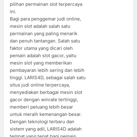
pilihan permainan slot terpercaya
ini.
Bagi para penggemar judi online,
mesin slot adalah salah satu
permainan yang paling menarik
dan penuh tantangan. Salah satu
faktor utama yang dicari oleh
pemain adalah slot gacor, yaitu
mesin slot yang memberikan
pembayaran lebih sering dan lebih
tinggi. LARIS4D, sebagai salah satu
situs judi online terpercaya,
menyediakan berbagai mesin slot
gacor dengan winrate tertinggi,
memberi peluang lebih besar
untuk meraih kemenangan besar.
Dengan teknologi terbaru dan
sistem yang adil, LARIS4D adalah
tempat yang tepat bagi pemain