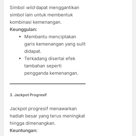
Simbol
wild
dapat menggantikan
simbol lain untuk membentuk
kombinasi kemenangan.
Keunggulan:
Membantu menciptakan
garis kemenangan yang sulit
didapat.
Terkadang disertai efek
tambahan seperti
pengganda kemenangan.
3. Jackpot Progresif
Jackpot progresif menawarkan
hadiah besar yang terus meningkat
hingga dimenangkan.
Keuntungan: