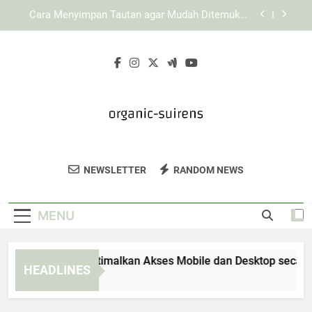
Skip
Cara Memperbarui Browser sebelum Mengakses
to
KAYA787 Alternatif
content
Panduan Lengkap Mengakses KAYA787 Alternatif
melalui Laptop dan Komputer
Panduan Mengoptimalkan Akses Mobile dan
Desktop secara Stabil dan Aman
Cara Menyimpan Tautan agar Mudah Ditemukan
dan Tetap Aman
Cara Memperbarui Browser sebelum Mengakses
KAYA787 Alternatif
Organic Suirens
Temukan Produk Organik Dan Solusi
Panduan Lengkap Mengakses KAYA787 Alternatif
NEWSLETTER
RANDOM NEWS
melalui Laptop dan Komputer
Kesehatan Alami Di Organic Suirens. Untuk
Gaya Hidup Yang Lebih Sehat Dan Alami.
MENU
nduan Mengoptimalkan Akses Mobile dan Desktop secara Sta
HEADLINES
Weeks Ago