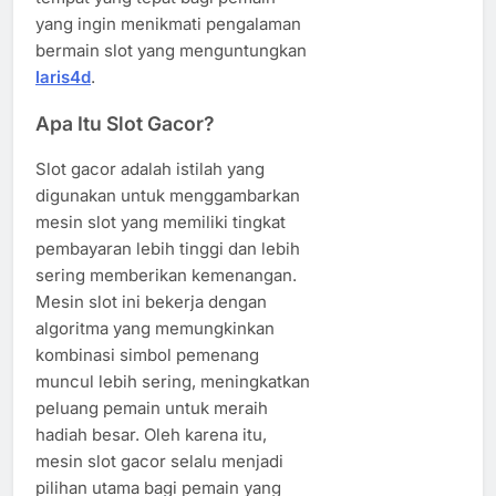
yang ingin menikmati pengalaman
bermain slot yang menguntungkan
laris4d
.
Apa Itu Slot Gacor?
Slot gacor adalah istilah yang
digunakan untuk menggambarkan
mesin slot yang memiliki tingkat
pembayaran lebih tinggi dan lebih
sering memberikan kemenangan.
Mesin slot ini bekerja dengan
algoritma yang memungkinkan
kombinasi simbol pemenang
muncul lebih sering, meningkatkan
peluang pemain untuk meraih
hadiah besar. Oleh karena itu,
mesin slot gacor selalu menjadi
pilihan utama bagi pemain yang