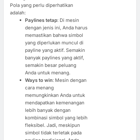
Pola yang perlu diperhatikan
adalah:
Paylines tetap
: Di mesin
dengan jenis ini, Anda harus
memastikan bahwa simbol
yang diperlukan muncul di
payline yang aktif. Semakin
banyak paylines yang aktif,
semakin besar peluang
Anda untuk menang.
Ways to win
: Mesin dengan
cara menang
memungkinkan Anda untuk
mendapatkan kemenangan
lebih banyak dengan
kombinasi simbol yang lebih
fleksibel. Jadi, meskipun
simbol tidak terletak pada