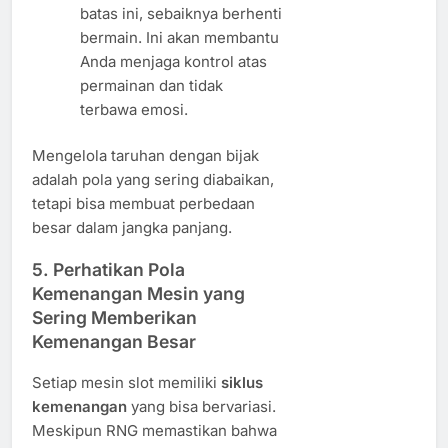
batas ini, sebaiknya berhenti
bermain. Ini akan membantu
Anda menjaga kontrol atas
permainan dan tidak
terbawa emosi.
Mengelola taruhan dengan bijak
adalah pola yang sering diabaikan,
tetapi bisa membuat perbedaan
besar dalam jangka panjang.
5. Perhatikan Pola
Kemenangan Mesin yang
Sering Memberikan
Kemenangan Besar
Setiap mesin slot memiliki
siklus
kemenangan
yang bisa bervariasi.
Meskipun RNG memastikan bahwa