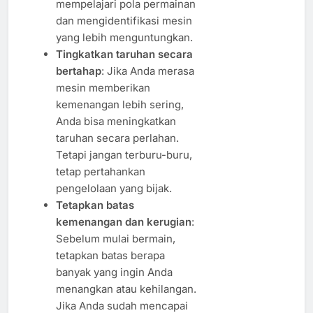
mempelajari pola permainan
dan mengidentifikasi mesin
yang lebih menguntungkan.
Tingkatkan taruhan secara
bertahap
: Jika Anda merasa
mesin memberikan
kemenangan lebih sering,
Anda bisa meningkatkan
taruhan secara perlahan.
Tetapi jangan terburu-buru,
tetap pertahankan
pengelolaan yang bijak.
Tetapkan batas
kemenangan dan kerugian
:
Sebelum mulai bermain,
tetapkan batas berapa
banyak yang ingin Anda
menangkan atau kehilangan.
Jika Anda sudah mencapai