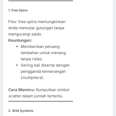
1. Free Spins
Fitur
free spins
memungkinkan
Anda memutar gulungan tanpa
mengurangi saldo.
Keuntungan:
Memberikan peluang
tambahan untuk menang
tanpa risiko.
Sering kali disertai dengan
pengganda kemenangan
(
multipliers
).
Cara Memicu:
Kumpulkan simbol
scatter
dalam jumlah tertentu.
2. Wild Symbols