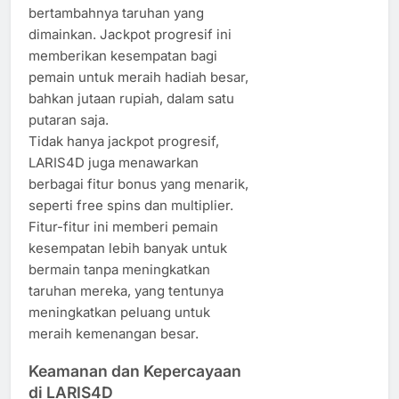
bertambahnya taruhan yang
dimainkan. Jackpot progresif ini
memberikan kesempatan bagi
pemain untuk meraih hadiah besar,
bahkan jutaan rupiah, dalam satu
putaran saja.
Tidak hanya jackpot progresif,
LARIS4D juga menawarkan
berbagai fitur bonus yang menarik,
seperti free spins dan multiplier.
Fitur-fitur ini memberi pemain
kesempatan lebih banyak untuk
bermain tanpa meningkatkan
taruhan mereka, yang tentunya
meningkatkan peluang untuk
meraih kemenangan besar.
Keamanan dan Kepercayaan
di LARIS4D