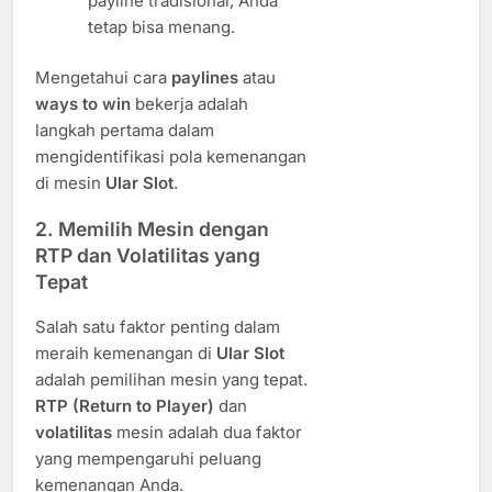
payline tradisional, Anda
tetap bisa menang.
Mengetahui cara
paylines
atau
ways to win
bekerja adalah
langkah pertama dalam
mengidentifikasi pola kemenangan
di mesin
Ular Slot
.
2. Memilih Mesin dengan
RTP dan Volatilitas yang
Tepat
Salah satu faktor penting dalam
meraih kemenangan di
Ular Slot
adalah pemilihan mesin yang tepat.
RTP (Return to Player)
dan
volatilitas
mesin adalah dua faktor
yang mempengaruhi peluang
kemenangan Anda.