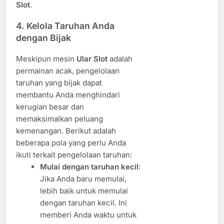
Slot
.
4. Kelola Taruhan Anda
dengan Bijak
Meskipun mesin
Ular Slot
adalah
permainan acak, pengelolaan
taruhan yang bijak dapat
membantu Anda menghindari
kerugian besar dan
memaksimalkan peluang
kemenangan. Berikut adalah
beberapa pola yang perlu Anda
ikuti terkait pengelolaan taruhan:
Mulai dengan taruhan kecil
:
Jika Anda baru memulai,
lebih baik untuk memulai
dengan taruhan kecil. Ini
memberi Anda waktu untuk