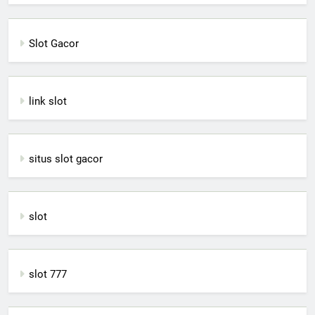
Slot Gacor
link slot
situs slot gacor
slot
slot 777