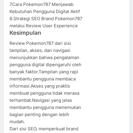
7.Cara Pokemon787 Menjawab
Kebutuhan Pengguna Digital Aktif
8.Strategi SEO Brand Pokemon787
melalui Review User Experience
Kesimpulan
Review Pokemon787 dari sisi
tampilan, akses, dan navigasi
menunjukkan bahwa pengalaman
pengguna digital dipengaruhi oleh
banyak faktor.Tampilan yang rapi
membantu pengguna membaca
informasi.Akses yang praktis
membuat pengguna tidak merasa
terhambat.Navigasi yang jelas
membantu pengguna menemukan
bagian penting dengan lebih
mudah.
Dari sisi SEO, memperkuat brand