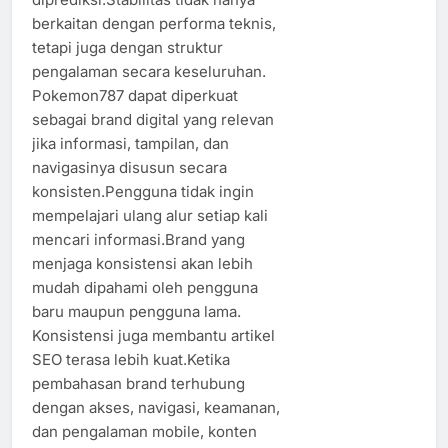
berkaitan dengan performa teknis,
tetapi juga dengan struktur
pengalaman secara keseluruhan.
Pokemon787 dapat diperkuat
sebagai brand digital yang relevan
jika informasi, tampilan, dan
navigasinya disusun secara
konsisten.Pengguna tidak ingin
mempelajari ulang alur setiap kali
mencari informasi.Brand yang
menjaga konsistensi akan lebih
mudah dipahami oleh pengguna
baru maupun pengguna lama.
Konsistensi juga membantu artikel
SEO terasa lebih kuat.Ketika
pembahasan brand terhubung
dengan akses, navigasi, keamanan,
dan pengalaman mobile, konten