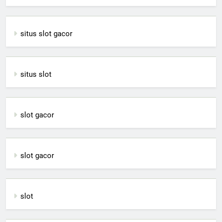
situs slot gacor
situs slot
slot gacor
slot gacor
slot