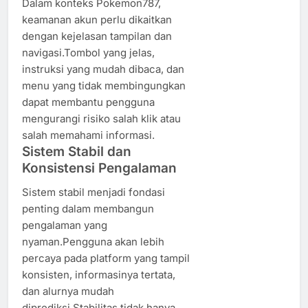
Dalam konteks Pokemon787,
keamanan akun perlu dikaitkan
dengan kejelasan tampilan dan
navigasi.Tombol yang jelas,
instruksi yang mudah dibaca, dan
menu yang tidak membingungkan
dapat membantu pengguna
mengurangi risiko salah klik atau
salah memahami informasi.
Sistem Stabil dan
Konsistensi Pengalaman
Sistem stabil menjadi fondasi
penting dalam membangun
pengalaman yang
nyaman.Pengguna akan lebih
percaya pada platform yang tampil
konsisten, informasinya tertata,
dan alurnya mudah
diprediksi.Stabilitas tidak hanya