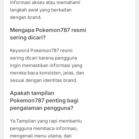
informasi akses atau memahami
langkah awal yang berkaitan
dengan brand.
Mengapa Pokemon787 resmi
sering dicari?
Keyword Pokemon787 resmi
sering dicari karena pengguna
ingin memastikan informasi yang
mereka baca konsisten, jelas, dan
sesuai dengan identitas brand.
Apakah tampilan
Pokemon787 penting bagi
pengalaman pengguna?
Ya.Tampilan yang rapi membantu
pengguna membaca informasi,
mengenali menu utama, dan