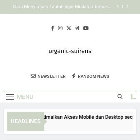
Skip
Cara Memperbarui Browser sebelum Mengakses
to
KAYA787 Alternatif
content
Panduan Lengkap Mengakses KAYA787 Alternatif
melalui Laptop dan Komputer
Panduan Mengoptimalkan Akses Mobile dan
Desktop secara Stabil dan Aman
Cara Menyimpan Tautan agar Mudah Ditemukan
dan Tetap Aman
Cara Memperbarui Browser sebelum Mengakses
KAYA787 Alternatif
Organic Suirens
Temukan Produk Organik Dan Solusi
Panduan Lengkap Mengakses KAYA787 Alternatif
NEWSLETTER
RANDOM NEWS
melalui Laptop dan Komputer
Kesehatan Alami Di Organic Suirens. Untuk
Gaya Hidup Yang Lebih Sehat Dan Alami.
MENU
nduan Mengoptimalkan Akses Mobile dan Desktop secara Sta
HEADLINES
Weeks Ago