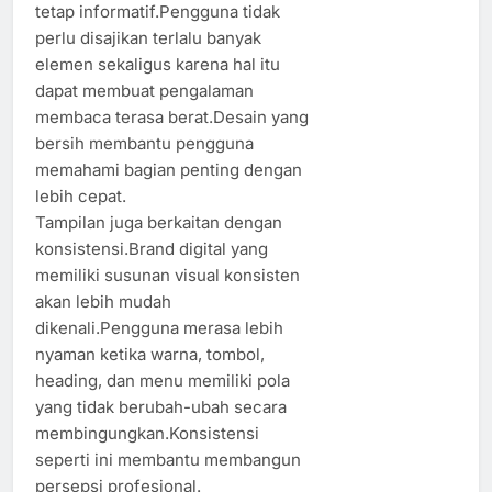
tetap informatif.Pengguna tidak
perlu disajikan terlalu banyak
elemen sekaligus karena hal itu
dapat membuat pengalaman
membaca terasa berat.Desain yang
bersih membantu pengguna
memahami bagian penting dengan
lebih cepat.
Tampilan juga berkaitan dengan
konsistensi.Brand digital yang
memiliki susunan visual konsisten
akan lebih mudah
dikenali.Pengguna merasa lebih
nyaman ketika warna, tombol,
heading, dan menu memiliki pola
yang tidak berubah-ubah secara
membingungkan.Konsistensi
seperti ini membantu membangun
persepsi profesional.