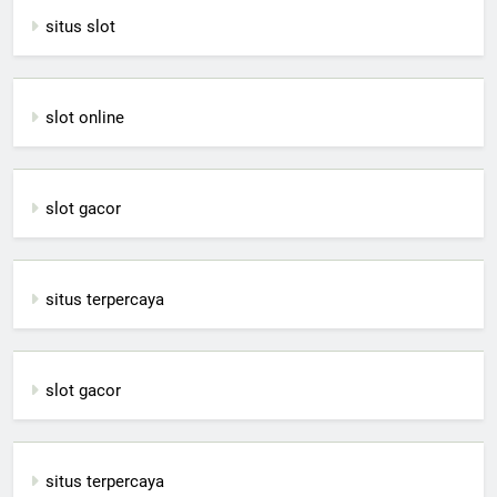
situs slot
slot online
slot gacor
situs terpercaya
slot gacor
situs terpercaya