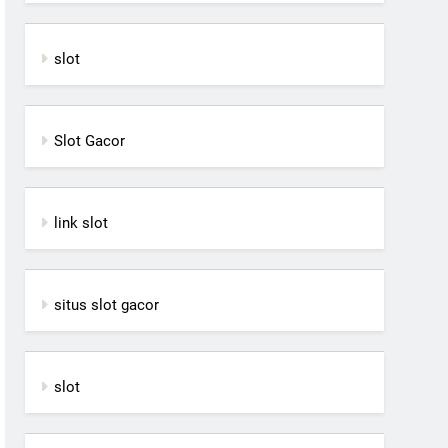
slot
Slot Gacor
link slot
situs slot gacor
slot