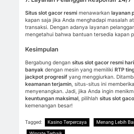
Situs slot gacor resmi
menawarkan
layanan 
kapan saja jika Anda menghadapi masalah at
transaksi. Dengan adanya layanan pelanggan
mengetahui bahwa bantuan tersedia kapan
Kesimpulan
Bergabung dengan
situs slot gacor resmi hari 
banyak
dengan mesin yang memiliki
RTP tin
jackpot progresif
yang menggiurkan. Ditam
keamanan terjamin
, situs-situs ini membe
menyenangkan. Jadi, jika Anda ingin menikm
keuntungan maksimal
, pilihlah
situs slot gac
kemenangan besar!
Tagged:
Kasino Terpercaya
Menang Lebih Ba
Winrate Terbaik