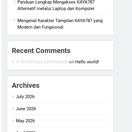
Panduan Lengkap Mengakses KAYA787
Alternatif melalui Laptop dan Komputer
Mengenal Karakter Tampilan KAYA787 yang
Modern dan Fungsional
Recent Comments
A WordPress Commenter
on
Hello world!
Archives
July 2026
June 2026
May 2026