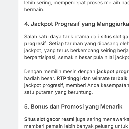
lebih sering, mempercepat proses meraih h
bermain.
4.
Jackpot Progresif yang Menggiurk
Salah satu daya tarik utama dari
situs slot g
progresif
. Setiap taruhan yang dipasang ole
jackpot, yang terus berkembang seiring ber
berpartisipasi, semakin besar pula nilai jac
Dengan memilih mesin dengan
jackpot progr
hadiah besar.
RTP tinggi
dan
winrate terbaik
jackpot progresif, memberi Anda kesempata
satu putaran yang beruntung.
5.
Bonus dan Promosi yang Menarik
Situs slot gacor resmi
juga sering menawark
memberi pemain lebih banyak peluang untuk