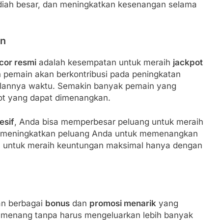
adiah besar, dan meningkatkan kesenangan selama
an
acor resmi
adalah kesempatan untuk meraih
jackpot
h pemain akan berkontribusi pada peningkatan
jalannya waktu. Semakin banyak pemain yang
kpot yang dapat dimenangkan.
esif
, Anda bisa memperbesar peluang untuk meraih
meningkatkan peluang Anda untuk memenangkan
n untuk meraih keuntungan maksimal hanya dengan
an berbagai
bonus
dan
promosi menarik
yang
 menang tanpa harus mengeluarkan lebih banyak