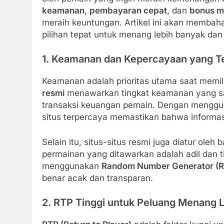
keamanan
,
pembayaran cepat
, dan
bonus m
meraih keuntungan. Artikel ini akan memba
pilihan tepat untuk menang lebih banyak dan
1.
Keamanan dan Kepercayaan yang T
Keamanan adalah prioritas utama saat memilih
resmi
menawarkan tingkat keamanan yang sang
transaksi keuangan pemain. Dengan mengg
situs terpercaya memastikan bahwa informa
Selain itu, situs-situs resmi juga diatur ol
permainan yang ditawarkan adalah adil dan tid
menggunakan
Random Number Generator (
benar acak dan transparan.
2.
RTP Tinggi untuk Peluang Menang L