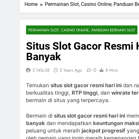
Home
Permainan Slot, Casino Online, Panduan B
PERMAINAN SLOT, CASINO ONLINE, PANDUAN BERMAIN SLOT
Situs Slot Gacor Resmi 
Banyak
0
C145c58
2 Years Ago
8 Mins
Temukan
situs slot gacor resmi hari ini
dan ra
berkualitas tinggi,
RTP tinggi
, dan
winrate te
bermain di situs yang terpercaya.
Bermain di
situs slot gacor resmi hari ini
membe
banyak
dan mendapatkan
keuntungan maks
peluang untuk meraih
jackpot progresif
yang 
oleh pemain yang ingin meraih kemenangan be