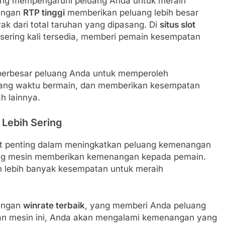
ang mempengaruhi peluang Anda untuk meraih
dengan
RTP tinggi
memberikan peluang lebih besar
k dari total taruhan yang dipasang. Di
situs slot
sering kali tersedia, memberi pemain kesempatan
rbesar peluang Anda untuk memperoleh
jang waktu bermain, dan memberikan kesempatan
h lainnya.
Lebih Sering
t penting dalam meningkatkan peluang kemenangan
ng mesin memberikan kemenangan kepada pemain.
 lebih banyak kesempatan untuk meraih
engan
winrate terbaik
, yang memberi Anda peluang
gan mesin ini, Anda akan mengalami kemenangan yang