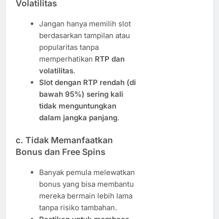
Volatilitas
Jangan hanya memilih slot
berdasarkan tampilan atau
popularitas tanpa
memperhatikan
RTP dan
volatilitas
.
Slot dengan RTP rendah (di
bawah 95%) sering kali
tidak menguntungkan
dalam jangka panjang
.
c. Tidak Memanfaatkan
Bonus dan Free Spins
Banyak pemula melewatkan
bonus yang bisa membantu
mereka bermain lebih lama
tanpa risiko tambahan.