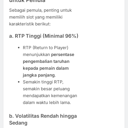
untuk Pemula
Sebagai pemula, penting untuk
memilih slot yang memiliki
karakteristik berikut:
a. RTP Tinggi (Minimal 96%)
RTP (Return to Player)
menunjukkan
persentase
pengembalian taruhan
kepada pemain dalam
jangka panjang
.
Semakin tinggi RTP,
semakin besar peluang
mendapatkan kemenangan
dalam waktu lebih lama.
b. Volatilitas Rendah hingga
Sedang