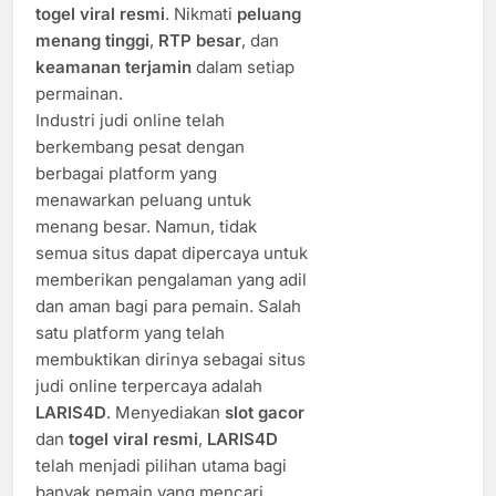
togel viral resmi
. Nikmati
peluang
menang tinggi
,
RTP besar
, dan
keamanan terjamin
dalam setiap
permainan.
Industri judi online telah
berkembang pesat dengan
berbagai platform yang
menawarkan peluang untuk
menang besar. Namun, tidak
semua situs dapat dipercaya untuk
memberikan pengalaman yang adil
dan aman bagi para pemain. Salah
satu platform yang telah
membuktikan dirinya sebagai situs
judi online terpercaya adalah
LARIS4D
. Menyediakan
slot gacor
dan
togel viral resmi
,
LARIS4D
telah menjadi pilihan utama bagi
banyak pemain yang mencari