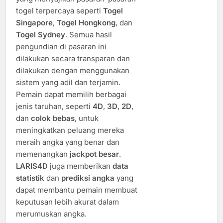
togel terpercaya seperti
Togel
Singapore
,
Togel Hongkong
, dan
Togel Sydney
. Semua hasil
pengundian di pasaran ini
dilakukan secara transparan dan
dilakukan dengan menggunakan
sistem yang adil dan terjamin.
Pemain dapat memilih berbagai
jenis taruhan, seperti
4D
,
3D
,
2D
,
dan
colok bebas
, untuk
meningkatkan peluang mereka
meraih angka yang benar dan
memenangkan
jackpot besar
.
LARIS4D
juga memberikan
data
statistik
dan
prediksi angka
yang
dapat membantu pemain membuat
keputusan lebih akurat dalam
merumuskan angka.