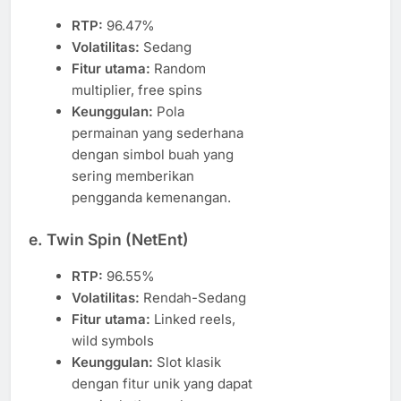
RTP:
96.47%
Volatilitas:
Sedang
Fitur utama:
Random
multiplier, free spins
Keunggulan:
Pola
permainan yang sederhana
dengan simbol buah yang
sering memberikan
pengganda kemenangan.
e. Twin Spin (NetEnt)
RTP:
96.55%
Volatilitas:
Rendah-Sedang
Fitur utama:
Linked reels,
wild symbols
Keunggulan:
Slot klasik
dengan fitur unik yang dapat