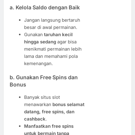
a. Kelola Saldo dengan Baik
Jangan langsung bertaruh
besar di awal permainan.
Gunakan
taruhan kecil
hingga sedang
agar bisa
menikmati permainan lebih
lama dan memahami pola
kemenangan.
b. Gunakan Free Spins dan
Bonus
Banyak situs slot
menawarkan
bonus selamat
datang, free spins, dan
cashback
.
Manfaatkan free spins
untuk bermain tanpa