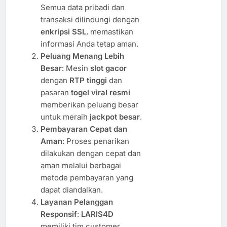
Semua data pribadi dan
transaksi dilindungi dengan
enkripsi SSL
, memastikan
informasi Anda tetap aman.
Peluang Menang Lebih
Besar
: Mesin
slot gacor
dengan
RTP tinggi
dan
pasaran
togel viral resmi
memberikan peluang besar
untuk meraih
jackpot besar
.
Pembayaran Cepat dan
Aman
: Proses penarikan
dilakukan dengan cepat dan
aman melalui berbagai
metode pembayaran yang
dapat diandalkan.
Layanan Pelanggan
Responsif
:
LARIS4D
memiliki tim customer