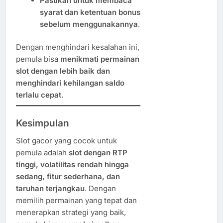
Pastikan untuk membaca
syarat dan ketentuan bonus
sebelum menggunakannya
.
Dengan menghindari kesalahan ini,
pemula bisa
menikmati permainan
slot dengan lebih baik dan
menghindari kehilangan saldo
terlalu cepat
.
Kesimpulan
Slot gacor yang cocok untuk
pemula adalah
slot dengan RTP
tinggi, volatilitas rendah hingga
sedang, fitur sederhana, dan
taruhan terjangkau
. Dengan
memilih permainan yang tepat dan
menerapkan strategi yang baik,