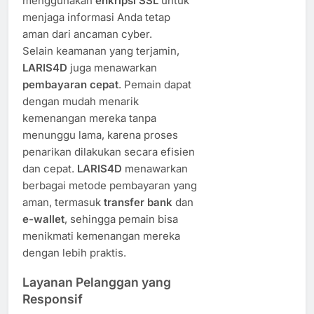
menggunakan
enkripsi SSL
untuk
menjaga informasi Anda tetap
aman dari ancaman cyber.
Selain keamanan yang terjamin,
LARIS4D
juga menawarkan
pembayaran cepat
. Pemain dapat
dengan mudah menarik
kemenangan mereka tanpa
menunggu lama, karena proses
penarikan dilakukan secara efisien
dan cepat.
LARIS4D
menawarkan
berbagai metode pembayaran yang
aman, termasuk
transfer bank
dan
e-wallet
, sehingga pemain bisa
menikmati kemenangan mereka
dengan lebih praktis.
Layanan Pelanggan yang
Responsif