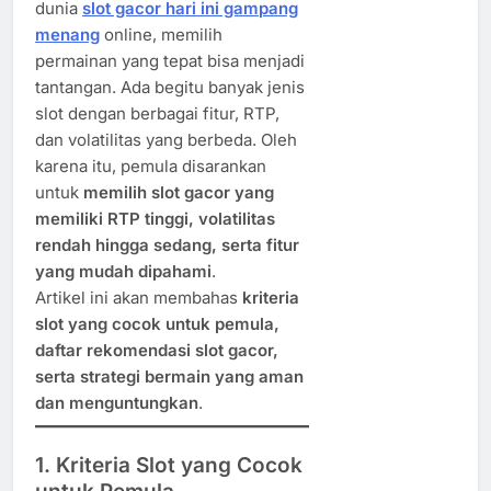
dunia
slot gacor hari ini gampang
menang
online, memilih
permainan yang tepat bisa menjadi
tantangan. Ada begitu banyak jenis
slot dengan berbagai fitur, RTP,
dan volatilitas yang berbeda. Oleh
karena itu, pemula disarankan
untuk
memilih slot gacor yang
memiliki RTP tinggi, volatilitas
rendah hingga sedang, serta fitur
yang mudah dipahami
.
Artikel ini akan membahas
kriteria
slot yang cocok untuk pemula,
daftar rekomendasi slot gacor,
serta strategi bermain yang aman
dan menguntungkan
.
1. Kriteria Slot yang Cocok