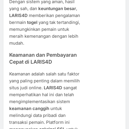
Dengan sistem yang aman, hasil
yang sah, dan
keuntungan besar
,
LARIS4D
memberikan pengalaman
bermain
togel
yang tak tertandingi,
memungkinkan pemain untuk
meraih kemenangan dengan lebih
mudah.
Keamanan dan Pembayaran
Cepat di LARIS4D
Keamanan adalah salah satu faktor
yang paling penting dalam memilih
situs judi online.
LARIS4D
sangat
memperhatikan hal ini dan telah
mengimplementasikan sistem
keamanan canggih
untuk
melindungi data pribadi dan
transaksi pemain. Platform ini