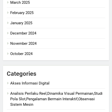
March 2025
February 2025
January 2025
December 2024
November 2024
October 2024
Categories
Akses Informasi Digital
Analisis Perilaku Reel,Dinamika Visual Permainan,Studi
Pola Slot,Pengalaman Bermain Interaktif,Observasi
Sistem Mesin