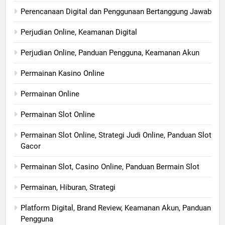
Perencanaan Digital dan Penggunaan Bertanggung Jawab
Perjudian Online, Keamanan Digital
Perjudian Online, Panduan Pengguna, Keamanan Akun
Permainan Kasino Online
Permainan Online
Permainan Slot Online
Permainan Slot Online, Strategi Judi Online, Panduan Slot
Gacor
Permainan Slot, Casino Online, Panduan Bermain Slot
Permainan, Hiburan, Strategi
Platform Digital, Brand Review, Keamanan Akun, Panduan
Pengguna