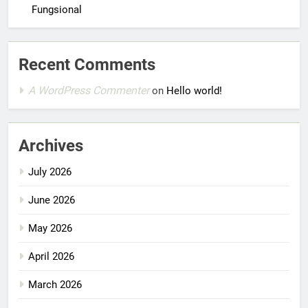
Fungsional
Recent Comments
A WordPress Commenter
on
Hello world!
Archives
July 2026
June 2026
May 2026
April 2026
March 2026