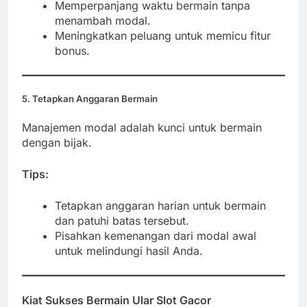
Memperpanjang waktu bermain tanpa
menambah modal.
Meningkatkan peluang untuk memicu fitur
bonus.
5. Tetapkan Anggaran Bermain
Manajemen modal adalah kunci untuk bermain
dengan bijak.
Tips:
Tetapkan anggaran harian untuk bermain
dan patuhi batas tersebut.
Pisahkan kemenangan dari modal awal
untuk melindungi hasil Anda.
Kiat Sukses Bermain Ular Slot Gacor