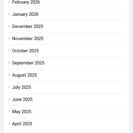
February 2026
January 2026
December 2025
November 2025
October 2025
September 2025
August 2025
July 2025
June 2025
May 2025
April 2025