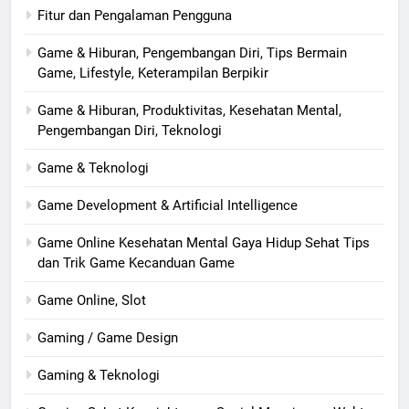
Fitur dan Pengalaman Pengguna
Game & Hiburan, Pengembangan Diri, Tips Bermain
Game, Lifestyle, Keterampilan Berpikir
Game & Hiburan, Produktivitas, Kesehatan Mental,
Pengembangan Diri, Teknologi
Game & Teknologi
Game Development & Artificial Intelligence
Game Online Kesehatan Mental Gaya Hidup Sehat Tips
dan Trik Game Kecanduan Game
Game Online, Slot
Gaming / Game Design
Gaming & Teknologi