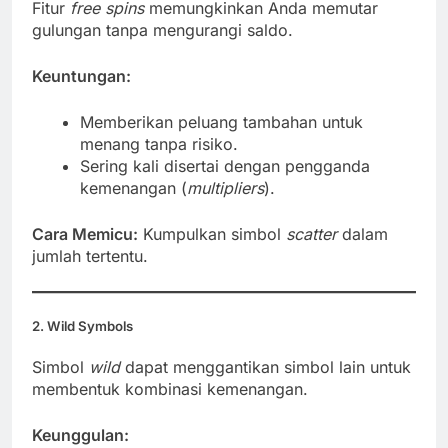
Fitur
free spins
memungkinkan Anda memutar
gulungan tanpa mengurangi saldo.
Keuntungan:
Memberikan peluang tambahan untuk
menang tanpa risiko.
Sering kali disertai dengan pengganda
kemenangan (
multipliers
).
Cara Memicu:
Kumpulkan simbol
scatter
dalam
jumlah tertentu.
2. Wild Symbols
Simbol
wild
dapat menggantikan simbol lain untuk
membentuk kombinasi kemenangan.
Keunggulan: