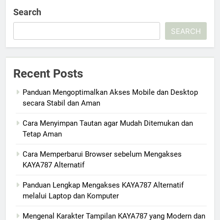
Search
SEARCH
Recent Posts
Panduan Mengoptimalkan Akses Mobile dan Desktop
secara Stabil dan Aman
Cara Menyimpan Tautan agar Mudah Ditemukan dan
Tetap Aman
Cara Memperbarui Browser sebelum Mengakses
KAYA787 Alternatif
Panduan Lengkap Mengakses KAYA787 Alternatif
melalui Laptop dan Komputer
Mengenal Karakter Tampilan KAYA787 yang Modern dan