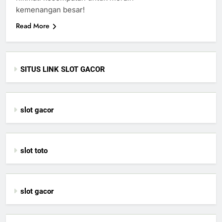
kemenangan besar!
Read More
SITUS LINK SLOT GACOR
slot gacor
slot toto
slot gacor