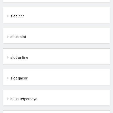
slot 777
situs slot
slot online
slot gacor
situs terpercaya