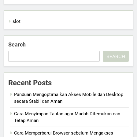
slot
Search
SEARCH
Recent Posts
Panduan Mengoptimalkan Akses Mobile dan Desktop
secara Stabil dan Aman
Cara Menyimpan Tautan agar Mudah Ditemukan dan
Tetap Aman
Cara Memperbarui Browser sebelum Mengakses