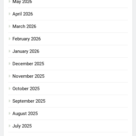
May 2026
April 2026
March 2026
February 2026
January 2026
December 2025
November 2025
October 2025
September 2025
August 2025
July 2025