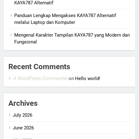
KAYA787 Alternatif
Panduan Lengkap Mengakses KAYA787 Alternatif
melalui Laptop dan Komputer
Mengenal Karakter Tampilan KAYA787 yang Modern dan
Fungsional
Recent Comments
A WordPress Commenter
on
Hello world!
Archives
July 2026
June 2026