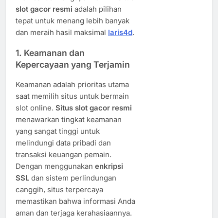
slot gacor resmi
adalah pilihan
tepat untuk menang lebih banyak
dan meraih hasil maksimal
laris4d
.
1.
Keamanan dan
Kepercayaan yang Terjamin
Keamanan adalah prioritas utama
saat memilih situs untuk bermain
slot online.
Situs slot gacor resmi
menawarkan tingkat keamanan
yang sangat tinggi untuk
melindungi data pribadi dan
transaksi keuangan pemain.
Dengan menggunakan
enkripsi
SSL
dan sistem perlindungan
canggih, situs terpercaya
memastikan bahwa informasi Anda
aman dan terjaga kerahasiaannya.