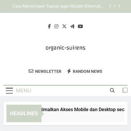
Skip
Cara Memperbarui Browser sebelum Mengakses
to
KAYA787 Alternatif
content
Panduan Lengkap Mengakses KAYA787 Alternatif
melalui Laptop dan Komputer
Panduan Mengoptimalkan Akses Mobile dan
Desktop secara Stabil dan Aman
Cara Menyimpan Tautan agar Mudah Ditemukan
dan Tetap Aman
Cara Memperbarui Browser sebelum Mengakses
KAYA787 Alternatif
Organic Suirens
Temukan Produk Organik Dan Solusi
Panduan Lengkap Mengakses KAYA787 Alternatif
NEWSLETTER
RANDOM NEWS
melalui Laptop dan Komputer
Kesehatan Alami Di Organic Suirens. Untuk
Gaya Hidup Yang Lebih Sehat Dan Alami.
MENU
nduan Mengoptimalkan Akses Mobile dan Desktop secara Sta
HEADLINES
Weeks Ago