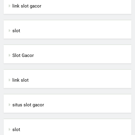
link slot gacor
slot
Slot Gacor
link slot
situs slot gacor
slot