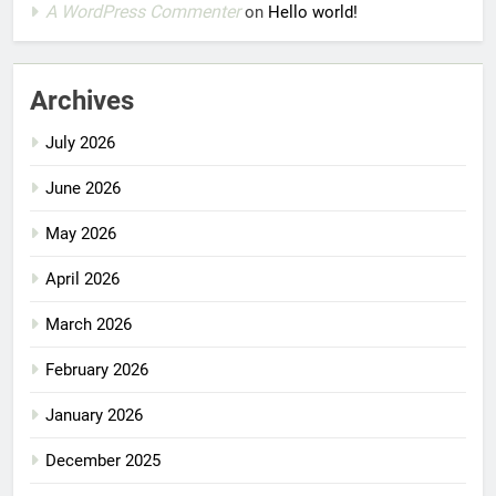
A WordPress Commenter
on
Hello world!
Archives
July 2026
June 2026
May 2026
April 2026
March 2026
February 2026
January 2026
December 2025