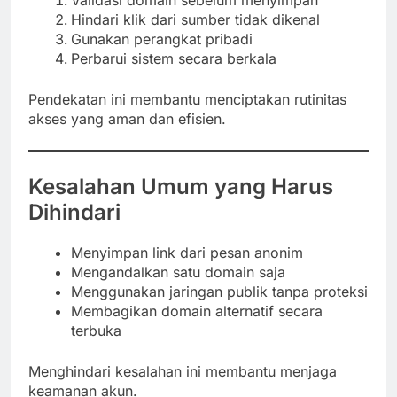
Validasi domain sebelum menyimpan
Hindari klik dari sumber tidak dikenal
Gunakan perangkat pribadi
Perbarui sistem secara berkala
Pendekatan ini membantu menciptakan rutinitas
akses yang aman dan efisien.
Kesalahan Umum yang Harus
Dihindari
Menyimpan link dari pesan anonim
Mengandalkan satu domain saja
Menggunakan jaringan publik tanpa proteksi
Membagikan domain alternatif secara
terbuka
Menghindari kesalahan ini membantu menjaga
keamanan akun.