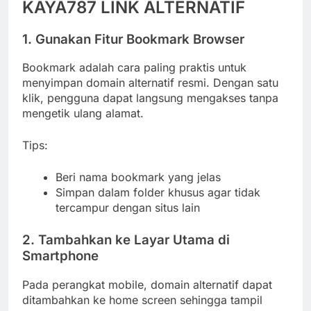
KAYA787 LINK ALTERNATIF
1. Gunakan Fitur Bookmark Browser
Bookmark adalah cara paling praktis untuk
menyimpan domain alternatif resmi. Dengan satu
klik, pengguna dapat langsung mengakses tanpa
mengetik ulang alamat.
Tips:
Beri nama bookmark yang jelas
Simpan dalam folder khusus agar tidak
tercampur dengan situs lain
2. Tambahkan ke Layar Utama di
Smartphone
Pada perangkat mobile, domain alternatif dapat
ditambahkan ke home screen sehingga tampil