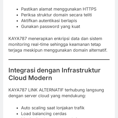
Pastikan alamat menggunakan HTTPS
Periksa struktur domain secara teliti
Aktifkan autentikasi berlapis
Gunakan password yang kuat
KAYA787 menerapkan enkripsi data dan sistem
monitoring real-time sehingga keamanan tetap
terjaga meskipun menggunakan domain alternatif.
Integrasi dengan Infrastruktur
Cloud Modern
KAYA787 LINK ALTERNATIF terhubung langsung
dengan server cloud yang mendukung:
Auto scaling saat lonjakan trafik
Load balancing cerdas