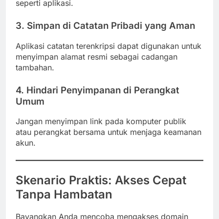
seperti aplikasi.
3. Simpan di Catatan Pribadi yang Aman
Aplikasi catatan terenkripsi dapat digunakan untuk
menyimpan alamat resmi sebagai cadangan
tambahan.
4. Hindari Penyimpanan di Perangkat
Umum
Jangan menyimpan link pada komputer publik
atau perangkat bersama untuk menjaga keamanan
akun.
Skenario Praktis: Akses Cepat
Tanpa Hambatan
Bayangkan Anda mencoba mengakses domain