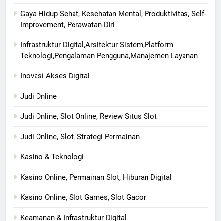
Gaya Hidup Sehat, Kesehatan Mental, Produktivitas, Self-
Improvement, Perawatan Diri
Infrastruktur Digital,Arsitektur Sistem,Platform
Teknologi,Pengalaman Pengguna,Manajemen Layanan
Inovasi Akses Digital
Judi Online
Judi Online, Slot Online, Review Situs Slot
Judi Online, Slot, Strategi Permainan
Kasino & Teknologi
Kasino Online, Permainan Slot, Hiburan Digital
Kasino Online, Slot Games, Slot Gacor
Keamanan & Infrastruktur Digital