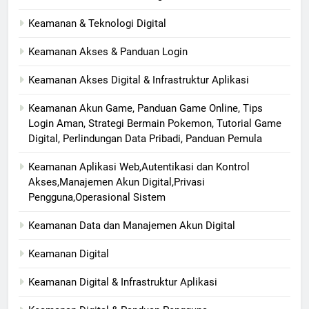
Keamanan & Teknologi Digital
Keamanan Akses & Panduan Login
Keamanan Akses Digital & Infrastruktur Aplikasi
Keamanan Akun Game, Panduan Game Online, Tips
Login Aman, Strategi Bermain Pokemon, Tutorial Game
Digital, Perlindungan Data Pribadi, Panduan Pemula
Keamanan Aplikasi Web,Autentikasi dan Kontrol
Akses,Manajemen Akun Digital,Privasi
Pengguna,Operasional Sistem
Keamanan Data dan Manajemen Akun Digital
Keamanan Digital
Keamanan Digital & Infrastruktur Aplikasi