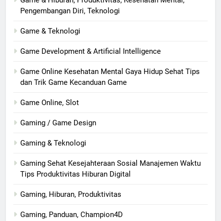
Pengembangan Diri, Teknologi
Game & Teknologi
Game Development & Artificial Intelligence
Game Online Kesehatan Mental Gaya Hidup Sehat Tips
dan Trik Game Kecanduan Game
Game Online, Slot
Gaming / Game Design
Gaming & Teknologi
Gaming Sehat Kesejahteraan Sosial Manajemen Waktu
Tips Produktivitas Hiburan Digital
Gaming, Hiburan, Produktivitas
Gaming, Panduan, Champion4D