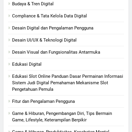
Budaya & Tren Digital
Compliance & Tata Kelola Data Digital
Desain Digital dan Pengalaman Pengguna
Desain UI/UX & Teknologi Digital
Desain Visual dan Fungsionalitas Antarmuka
Edukasi Digital
Edukasi Slot Online Panduan Dasar Permainan Informasi
Sistem Judi Digital Pemahaman Mekanisme Slot
Pengetahuan Pemula
Fitur dan Pengalaman Pengguna
Game & Hiburan, Pengembangan Diri, Tips Bermain
Game, Lifestyle, Keterampilan Berpikir
Game & Hiburan, Produktivitas, Kesehatan Mental,