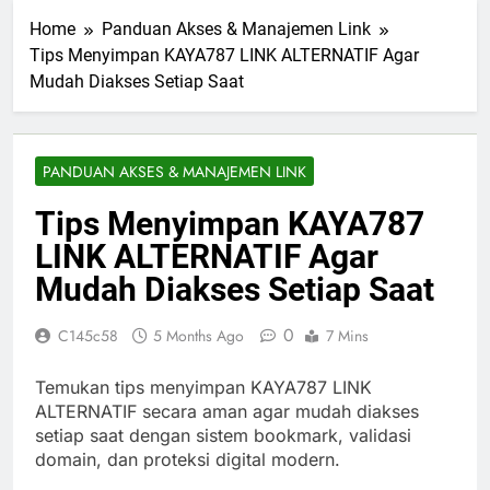
Home
Panduan Akses & Manajemen Link
Tips Menyimpan KAYA787 LINK ALTERNATIF Agar
Mudah Diakses Setiap Saat
PANDUAN AKSES & MANAJEMEN LINK
Tips Menyimpan KAYA787
LINK ALTERNATIF Agar
Mudah Diakses Setiap Saat
0
C145c58
5 Months Ago
7 Mins
Temukan tips menyimpan KAYA787 LINK
ALTERNATIF secara aman agar mudah diakses
setiap saat dengan sistem bookmark, validasi
domain, dan proteksi digital modern.