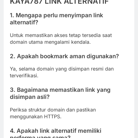
KAYA787 LINK ALTERNATIF
1. Mengapa perlu menyimpan link
alternatif?
Untuk memastikan akses tetap tersedia saat
domain utama mengalami kendala.
2. Apakah bookmark aman digunakan?
Ya, selama domain yang disimpan resmi dan
terverifikasi.
3. Bagaimana memastikan link yang
disimpan asli?
Periksa struktur domain dan pastikan
menggunakan HTTPS.
4. Apakah link alternatif memiliki
performa yang sama?