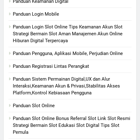
Panduan Keamanan Digital
Panduan Login Mobile
Panduan Login Slot Online Tips Keamanan Akun Slot
Strategi Bermain Slot Aman Manajemen Akun Online
Hiburan Digital Terpercaya
Panduan Pengguna, Aplikasi Mobile, Perjudian Online
Panduan Registrasi Lintas Perangkat
Panduan Sistem Permainan Digital,UX dan Alur
Interaksi,Keamanan Akun & Privasi,Stabilitas Akses
Platform,Kontrol Kebiasaan Pengguna
Panduan Slot Online
Panduan Slot Online Bonus Referral Slot Link Slot Resmi
Strategi Bermain Slot Edukasi Slot Digital Tips Slot
Pemula