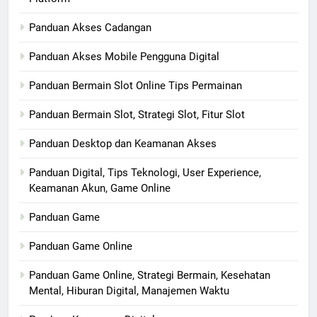
Panduan Akses Cadangan
Panduan Akses Mobile Pengguna Digital
Panduan Bermain Slot Online Tips Permainan
Panduan Bermain Slot, Strategi Slot, Fitur Slot
Panduan Desktop dan Keamanan Akses
Panduan Digital, Tips Teknologi, User Experience,
Keamanan Akun, Game Online
Panduan Game
Panduan Game Online
Panduan Game Online, Strategi Bermain, Kesehatan
Mental, Hiburan Digital, Manajemen Waktu