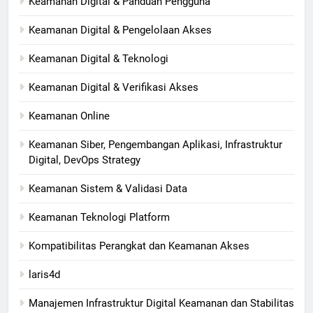
Keamanan Digital & Panduan Pengguna
Keamanan Digital & Pengelolaan Akses
Keamanan Digital & Teknologi
Keamanan Digital & Verifikasi Akses
Keamanan Online
Keamanan Siber, Pengembangan Aplikasi, Infrastruktur
Digital, DevOps Strategy
Keamanan Sistem & Validasi Data
Keamanan Teknologi Platform
Kompatibilitas Perangkat dan Keamanan Akses
laris4d
Manajemen Infrastruktur Digital Keamanan dan Stabilitas