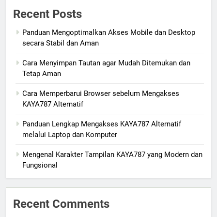
Recent Posts
Panduan Mengoptimalkan Akses Mobile dan Desktop
secara Stabil dan Aman
Cara Menyimpan Tautan agar Mudah Ditemukan dan
Tetap Aman
Cara Memperbarui Browser sebelum Mengakses
KAYA787 Alternatif
Panduan Lengkap Mengakses KAYA787 Alternatif
melalui Laptop dan Komputer
Mengenal Karakter Tampilan KAYA787 yang Modern dan
Fungsional
Recent Comments