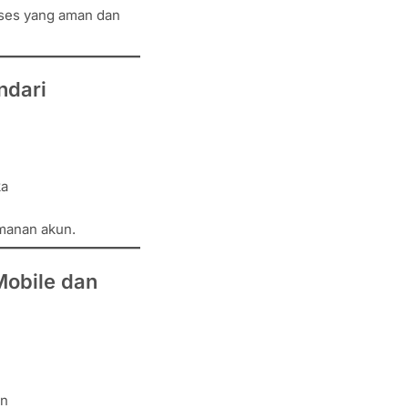
kses yang aman dan
ndari
ka
manan akun.
Mobile dan
an