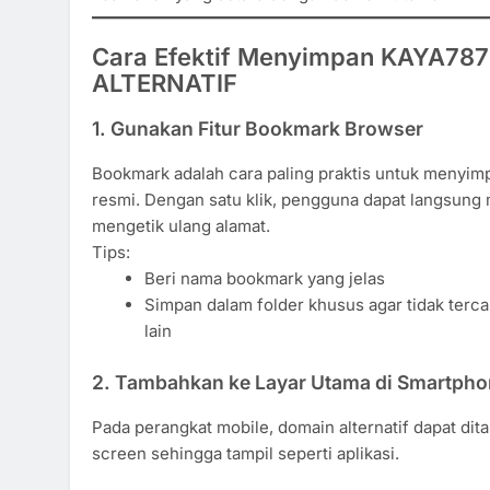
Cara Efektif Menyimpan KAYA787
ALTERNATIF
1. Gunakan Fitur Bookmark Browser
Bookmark adalah cara paling praktis untuk menyimp
resmi. Dengan satu klik, pengguna dapat langsung
mengetik ulang alamat.
Tips:
Beri nama bookmark yang jelas
Simpan dalam folder khusus agar tidak terc
lain
2. Tambahkan ke Layar Utama di Smartph
Pada perangkat mobile, domain alternatif dapat d
screen sehingga tampil seperti aplikasi.