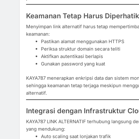
Keamanan Tetap Harus Diperhati
Menyimpan link alternatif harus tetap mempertimb
keamanan:
Pastikan alamat menggunakan HTTPS
Periksa struktur domain secara teliti
Aktifkan autentikasi berlapis
Gunakan password yang kuat
KAYA787 menerapkan enkripsi data dan sistem moni
sehingga keamanan tetap terjaga meskipun meng
alternatif.
Integrasi dengan Infrastruktur C
KAYA787 LINK ALTERNATIF terhubung langsung de
yang mendukung:
Auto scaling saat lonjakan trafik