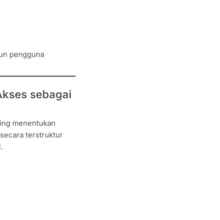
pun pengguna
Akses sebagai
ering menentukan
ecara terstruktur
.