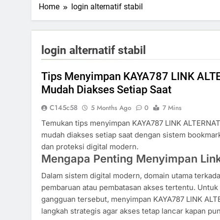
Home
login alternatif stabil
login alternatif stabil
Tips Menyimpan KAYA787 LINK ALT
Mudah Diakses Setiap Saat
C145c58
5 Months Ago
0
7 Mins
Temukan tips menyimpan KAYA787 LINK ALTERNATI
mudah diakses setiap saat dengan sistem bookmark,
dan proteksi digital modern.
Mengapa Penting Menyimpan Link 
Dalam sistem digital modern, domain utama terka
pembaruan atau pembatasan akses tertentu. Untuk
gangguan tersebut, menyimpan KAYA787 LINK ALT
langkah strategis agar akses tetap lancar kapan pu