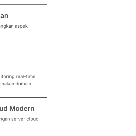
kan
angkan aspek
toring real-time
gunakan domain
loud Modern
ngan server cloud