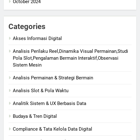
October 2024
Categories
Akses Informasi Digital
Analisis Perilaku Reel,Dinamika Visual Permainan,Studi
Pola Slot,Pengalaman Bermain Interaktif,Observasi
Sistem Mesin
Analisis Permainan & Strategi Bermain
Analisis Slot & Pola Waktu
Analitik Sistem & UX Berbasis Data
Budaya & Tren Digital
Compliance & Tata Kelola Data Digital