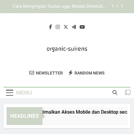
Skip
Cara Memperbarui Browser sebelum Mengakses
to
KAYA787 Alternatif
content
Panduan Lengkap Mengakses KAYA787 Alternatif
melalui Laptop dan Komputer
Panduan Mengoptimalkan Akses Mobile dan
Desktop secara Stabil dan Aman
Cara Menyimpan Tautan agar Mudah Ditemukan
dan Tetap Aman
Cara Memperbarui Browser sebelum Mengakses
KAYA787 Alternatif
Organic Suirens
Temukan Produk Organik Dan Solusi
Panduan Lengkap Mengakses KAYA787 Alternatif
NEWSLETTER
RANDOM NEWS
melalui Laptop dan Komputer
Kesehatan Alami Di Organic Suirens. Untuk
Gaya Hidup Yang Lebih Sehat Dan Alami.
MENU
nduan Mengoptimalkan Akses Mobile dan Desktop secara Sta
HEADLINES
Weeks Ago