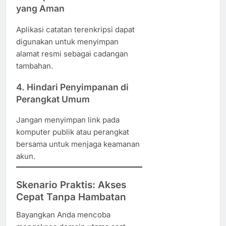
yang Aman
Aplikasi catatan terenkripsi dapat
digunakan untuk menyimpan
alamat resmi sebagai cadangan
tambahan.
4. Hindari Penyimpanan di
Perangkat Umum
Jangan menyimpan link pada
komputer publik atau perangkat
bersama untuk menjaga keamanan
akun.
Skenario Praktis: Akses
Cepat Tanpa Hambatan
Bayangkan Anda mencoba