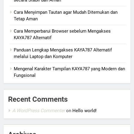
secara Stabil dan Aman
Cara Menyimpan Tautan agar Mudah Ditemukan dan
Tetap Aman
Cara Memperbarui Browser sebelum Mengakses
KAYA787 Alternatif
Panduan Lengkap Mengakses KAYA787 Alternatif
melalui Laptop dan Komputer
Mengenal Karakter Tampilan KAYA787 yang Modern dan
Fungsional
Recent Comments
A WordPress Commenter
on
Hello world!