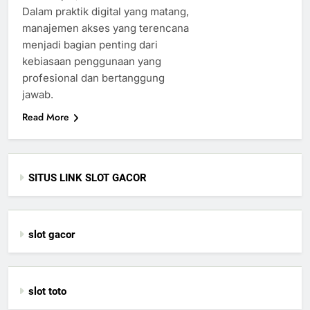
Dalam praktik digital yang matang,
manajemen akses yang terencana
menjadi bagian penting dari
kebiasaan penggunaan yang
profesional dan bertanggung
jawab.
Read More
SITUS LINK SLOT GACOR
slot gacor
slot toto