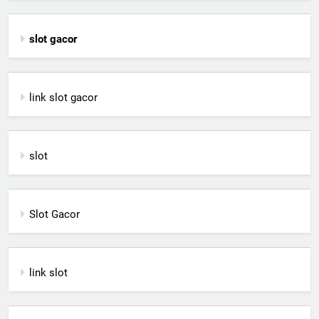
slot gacor
link slot gacor
slot
Slot Gacor
link slot