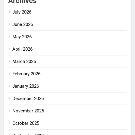
Archives
July 2026
June 2026
May 2026
April 2026
March 2026
February 2026
January 2026
December 2025
November 2025
October 2025