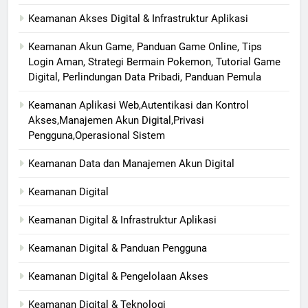
Keamanan Akses Digital & Infrastruktur Aplikasi
Keamanan Akun Game, Panduan Game Online, Tips
Login Aman, Strategi Bermain Pokemon, Tutorial Game
Digital, Perlindungan Data Pribadi, Panduan Pemula
Keamanan Aplikasi Web,Autentikasi dan Kontrol
Akses,Manajemen Akun Digital,Privasi
Pengguna,Operasional Sistem
Keamanan Data dan Manajemen Akun Digital
Keamanan Digital
Keamanan Digital & Infrastruktur Aplikasi
Keamanan Digital & Panduan Pengguna
Keamanan Digital & Pengelolaan Akses
Keamanan Digital & Teknologi