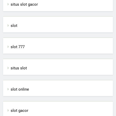
situs slot gacor
slot
slot 777
situs slot
slot online
slot gacor