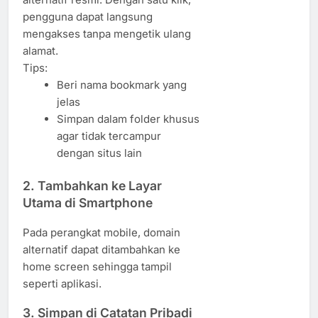
pengguna dapat langsung
mengakses tanpa mengetik ulang
alamat.
Tips:
Beri nama bookmark yang
jelas
Simpan dalam folder khusus
agar tidak tercampur
dengan situs lain
2. Tambahkan ke Layar
Utama di Smartphone
Pada perangkat mobile, domain
alternatif dapat ditambahkan ke
home screen sehingga tampil
seperti aplikasi.
3. Simpan di Catatan Pribadi