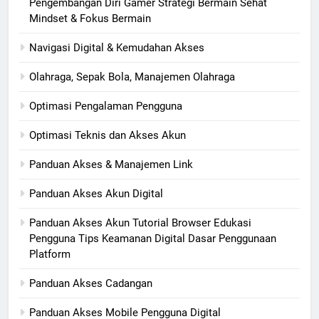
Pengembangan Diri Gamer Strategi Bermain Sehat
Mindset & Fokus Bermain
Navigasi Digital & Kemudahan Akses
Olahraga, Sepak Bola, Manajemen Olahraga
Optimasi Pengalaman Pengguna
Optimasi Teknis dan Akses Akun
Panduan Akses & Manajemen Link
Panduan Akses Akun Digital
Panduan Akses Akun Tutorial Browser Edukasi
Pengguna Tips Keamanan Digital Dasar Penggunaan
Platform
Panduan Akses Cadangan
Panduan Akses Mobile Pengguna Digital