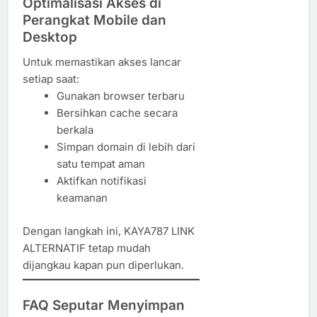
Optimalisasi Akses di
Perangkat Mobile dan
Desktop
Untuk memastikan akses lancar
setiap saat:
Gunakan browser terbaru
Bersihkan cache secara
berkala
Simpan domain di lebih dari
satu tempat aman
Aktifkan notifikasi
keamanan
Dengan langkah ini, KAYA787 LINK
ALTERNATIF tetap mudah
dijangkau kapan pun diperlukan.
FAQ Seputar Menyimpan