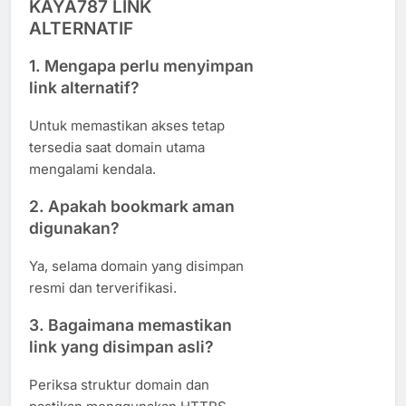
KAYA787 LINK
ALTERNATIF
1. Mengapa perlu menyimpan
link alternatif?
Untuk memastikan akses tetap
tersedia saat domain utama
mengalami kendala.
2. Apakah bookmark aman
digunakan?
Ya, selama domain yang disimpan
resmi dan terverifikasi.
3. Bagaimana memastikan
link yang disimpan asli?
Periksa struktur domain dan