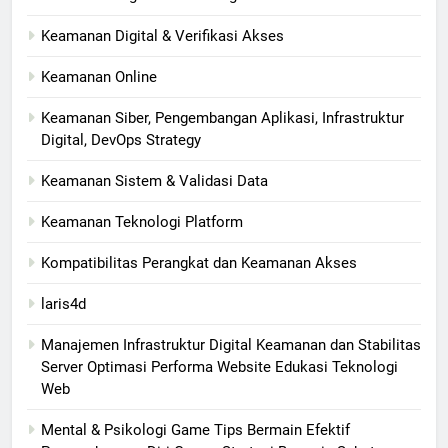
Keamanan Digital & Verifikasi Akses
Keamanan Online
Keamanan Siber, Pengembangan Aplikasi, Infrastruktur
Digital, DevOps Strategy
Keamanan Sistem & Validasi Data
Keamanan Teknologi Platform
Kompatibilitas Perangkat dan Keamanan Akses
laris4d
Manajemen Infrastruktur Digital Keamanan dan Stabilitas
Server Optimasi Performa Website Edukasi Teknologi
Web
Mental & Psikologi Game Tips Bermain Efektif