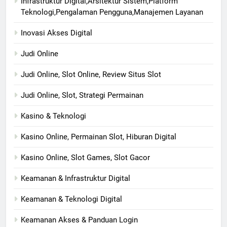
Infrastruktur Digital,Arsitektur Sistem,Platform
Teknologi,Pengalaman Pengguna,Manajemen Layanan
Inovasi Akses Digital
Judi Online
Judi Online, Slot Online, Review Situs Slot
Judi Online, Slot, Strategi Permainan
Kasino & Teknologi
Kasino Online, Permainan Slot, Hiburan Digital
Kasino Online, Slot Games, Slot Gacor
Keamanan & Infrastruktur Digital
Keamanan & Teknologi Digital
Keamanan Akses & Panduan Login