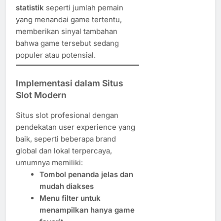
statistik
seperti jumlah pemain
yang menandai game tertentu,
memberikan sinyal tambahan
bahwa game tersebut sedang
populer atau potensial.
Implementasi dalam Situs
Slot Modern
Situs slot profesional dengan
pendekatan user experience yang
baik, seperti beberapa brand
global dan lokal terpercaya,
umumnya memiliki:
Tombol penanda jelas dan
mudah diakses
Menu filter untuk
menampilkan hanya game