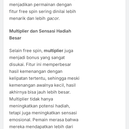
menjadikan permainan dengan
fitur free spin sering dinilai lebih
menarik dan lebih
gacor
.
Multiplier dan Sensasi Hadiah
Besar
Selain free spin,
multiplier
juga
menjadi bonus yang sangat
disukai. Fitur ini memperbesar
hasil kemenangan dengan
kelipatan tertentu, sehingga meski
kemenangan awalnya kecil, hasil
akhirnya bisa jauh lebih besar.
Multiplier tidak hanya
meningkatkan potensi hadiah,
tetapi juga meningkatkan sensasi
emosional. Pemain merasa bahwa
mereka mendapatkan lebih dari