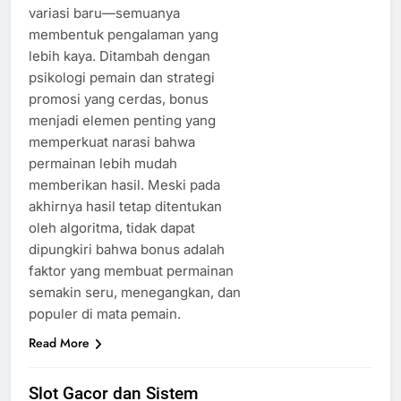
variasi baru—semuanya
membentuk pengalaman yang
lebih kaya. Ditambah dengan
psikologi pemain dan strategi
promosi yang cerdas, bonus
menjadi elemen penting yang
memperkuat narasi bahwa
permainan lebih mudah
memberikan hasil. Meski pada
akhirnya hasil tetap ditentukan
oleh algoritma, tidak dapat
dipungkiri bahwa bonus adalah
faktor yang membuat permainan
semakin seru, menegangkan, dan
populer di mata pemain.
Read More
Slot Gacor dan Sistem