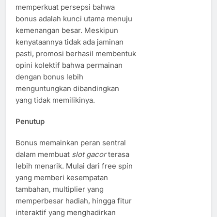
memperkuat persepsi bahwa
bonus adalah kunci utama menuju
kemenangan besar. Meskipun
kenyataannya tidak ada jaminan
pasti, promosi berhasil membentuk
opini kolektif bahwa permainan
dengan bonus lebih
menguntungkan dibandingkan
yang tidak memilikinya.
Penutup
Bonus memainkan peran sentral
dalam membuat
slot gacor
terasa
lebih menarik. Mulai dari free spin
yang memberi kesempatan
tambahan, multiplier yang
memperbesar hadiah, hingga fitur
interaktif yang menghadirkan