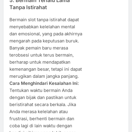
5.
Bermain Terlalu Lama
Tanpa Istirahat
Bermain slot tanpa istirahat dapat
menyebabkan kelelahan mental
dan emosional, yang pada akhirnya
mengarah pada keputusan buruk.
Banyak pemain baru merasa
terobsesi untuk terus bermain,
berharap untuk mendapatkan
kemenangan besar, tetapi ini dapat
merugikan dalam jangka panjang.
Cara Menghindari Kesalahan Ini:
Tentukan waktu bermain Anda
dengan bijak dan pastikan untuk
beristirahat secara berkala. Jika
Anda merasa kelelahan atau
frustrasi, berhenti bermain dan
coba lagi di lain waktu dengan