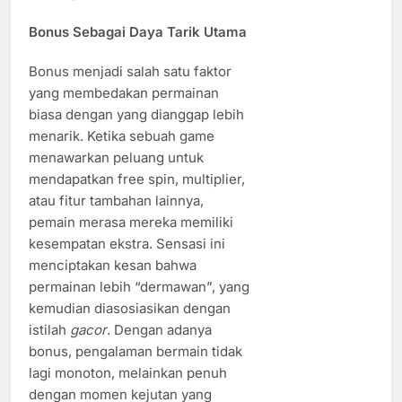
Bonus Sebagai Daya Tarik Utama
Bonus menjadi salah satu faktor
yang membedakan permainan
biasa dengan yang dianggap lebih
menarik. Ketika sebuah game
menawarkan peluang untuk
mendapatkan free spin, multiplier,
atau fitur tambahan lainnya,
pemain merasa mereka memiliki
kesempatan ekstra. Sensasi ini
menciptakan kesan bahwa
permainan lebih “dermawan”, yang
kemudian diasosiasikan dengan
istilah
gacor
. Dengan adanya
bonus, pengalaman bermain tidak
lagi monoton, melainkan penuh
dengan momen kejutan yang