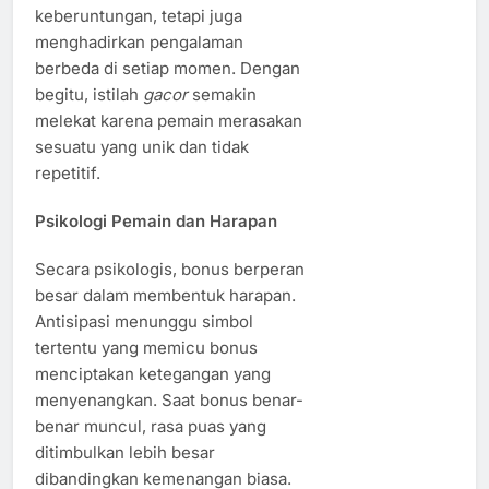
keberuntungan, tetapi juga
menghadirkan pengalaman
berbeda di setiap momen. Dengan
begitu, istilah
gacor
semakin
melekat karena pemain merasakan
sesuatu yang unik dan tidak
repetitif.
Psikologi Pemain dan Harapan
Secara psikologis, bonus berperan
besar dalam membentuk harapan.
Antisipasi menunggu simbol
tertentu yang memicu bonus
menciptakan ketegangan yang
menyenangkan. Saat bonus benar-
benar muncul, rasa puas yang
ditimbulkan lebih besar
dibandingkan kemenangan biasa.