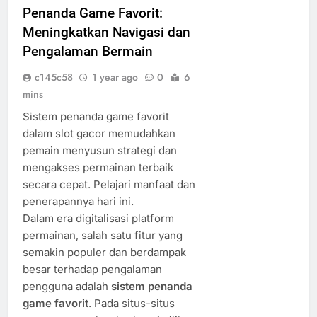
Penanda Game Favorit:
Meningkatkan Navigasi dan
Pengalaman Bermain
c145c58
1 year ago
0
6
mins
Sistem penanda game favorit
dalam slot gacor memudahkan
pemain menyusun strategi dan
mengakses permainan terbaik
secara cepat. Pelajari manfaat dan
penerapannya hari ini.
Dalam era digitalisasi platform
permainan, salah satu fitur yang
semakin populer dan berdampak
besar terhadap pengalaman
pengguna adalah
sistem penanda
game favorit
. Pada situs-situs