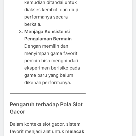
kemudian ditandai untuk
diakses kembali dan diuji
performanya secara
berkala.
Menjaga Konsistensi
Pengalaman Bermain
Dengan memilih dan
menyimpan game favorit,
pemain bisa menghindari
eksperimen berisiko pada
game baru yang belum
dikenali performanya.
Pengaruh terhadap Pola Slot
Gacor
Dalam konteks slot gacor, sistem
favorit menjadi alat untuk
melacak