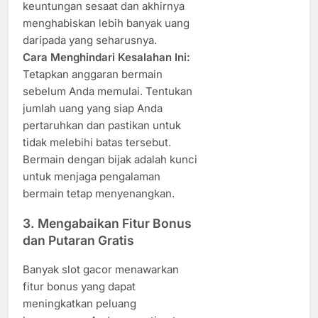
keuntungan sesaat dan akhirnya
menghabiskan lebih banyak uang
daripada yang seharusnya.
Cara Menghindari Kesalahan Ini:
Tetapkan anggaran bermain
sebelum Anda memulai. Tentukan
jumlah uang yang siap Anda
pertaruhkan dan pastikan untuk
tidak melebihi batas tersebut.
Bermain dengan bijak adalah kunci
untuk menjaga pengalaman
bermain tetap menyenangkan.
3.
Mengabaikan Fitur Bonus
dan Putaran Gratis
Banyak slot gacor menawarkan
fitur bonus yang dapat
meningkatkan peluang