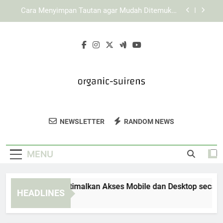
Skip
Cara Memperbarui Browser sebelum Mengakses
to
KAYA787 Alternatif
content
Panduan Lengkap Mengakses KAYA787 Alternatif
melalui Laptop dan Komputer
Panduan Mengoptimalkan Akses Mobile dan
Desktop secara Stabil dan Aman
Cara Menyimpan Tautan agar Mudah Ditemukan
dan Tetap Aman
Cara Memperbarui Browser sebelum Mengakses
KAYA787 Alternatif
Organic Suirens
Temukan Produk Organik Dan Solusi
Panduan Lengkap Mengakses KAYA787 Alternatif
NEWSLETTER
RANDOM NEWS
melalui Laptop dan Komputer
Kesehatan Alami Di Organic Suirens. Untuk
Gaya Hidup Yang Lebih Sehat Dan Alami.
MENU
nduan Mengoptimalkan Akses Mobile dan Desktop secara Sta
HEADLINES
Weeks Ago