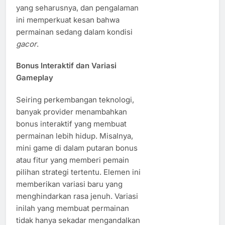
yang seharusnya, dan pengalaman
ini memperkuat kesan bahwa
permainan sedang dalam kondisi
gacor
.
Bonus Interaktif dan Variasi
Gameplay
Seiring perkembangan teknologi,
banyak provider menambahkan
bonus interaktif yang membuat
permainan lebih hidup. Misalnya,
mini game di dalam putaran bonus
atau fitur yang memberi pemain
pilihan strategi tertentu. Elemen ini
memberikan variasi baru yang
menghindarkan rasa jenuh. Variasi
inilah yang membuat permainan
tidak hanya sekadar mengandalkan