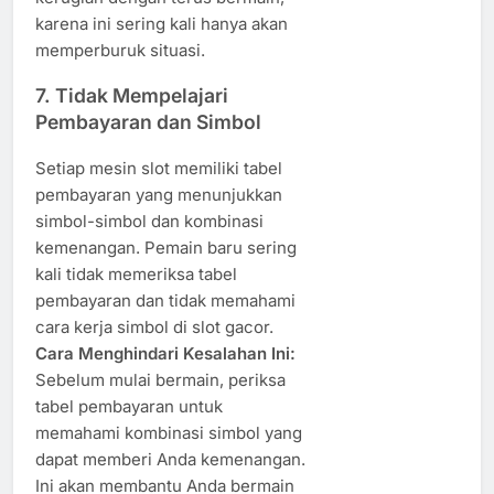
karena ini sering kali hanya akan
memperburuk situasi.
7.
Tidak Mempelajari
Pembayaran dan Simbol
Setiap mesin slot memiliki tabel
pembayaran yang menunjukkan
simbol-simbol dan kombinasi
kemenangan. Pemain baru sering
kali tidak memeriksa tabel
pembayaran dan tidak memahami
cara kerja simbol di slot gacor.
Cara Menghindari Kesalahan Ini:
Sebelum mulai bermain, periksa
tabel pembayaran untuk
memahami kombinasi simbol yang
dapat memberi Anda kemenangan.
Ini akan membantu Anda bermain