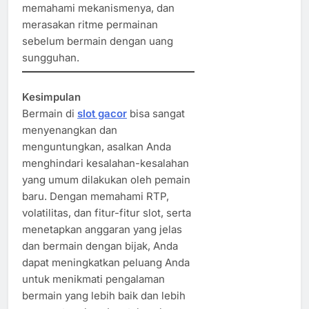
memahami mekanismenya, dan
merasakan ritme permainan
sebelum bermain dengan uang
sungguhan.
Kesimpulan
Bermain di
slot gacor
bisa sangat
menyenangkan dan
menguntungkan, asalkan Anda
menghindari kesalahan-kesalahan
yang umum dilakukan oleh pemain
baru. Dengan memahami RTP,
volatilitas, dan fitur-fitur slot, serta
menetapkan anggaran yang jelas
dan bermain dengan bijak, Anda
dapat meningkatkan peluang Anda
untuk menikmati pengalaman
bermain yang lebih baik dan lebih