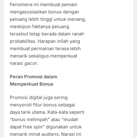
Fenomena ini membuat pemain
mengasosiasikan bonus dengan
peluang lebih tinggi untuk menang,
meskipun faktanya peluang
tersebut tetap berada dalam ranah
probabilitas. Harapan inilah yang
membuat permainan terasa lebih
menarik sekaligus memperkuat
narasi
gacor
.
Peran Promosi dalam
Memperkuat Bonus
Promosi digital juga sering
menyoroti fitur bonus sebagai
daya tarik utama. Kata-kata seperti
“bonus melimpah” atau “mudah
dapat free spin” digunakan untuk
menarik minat audiens. Narasi ini