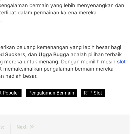
pengalaman bermain yang lebih menyenangkan dan
erlibat dalam permainan karena mereka
.
ikan peluang kemenangan yang lebih besar bagi
od Suckers
, dan
Ugga Bugga
adalah pilihan terbaik
ang mereka untuk menang. Dengan memilih mesin
slot
pat memaksimalkan pengalaman bermain mereka
n hadiah besar.
t Populer
Pengalaman Bermain
RTP Slot
s:
Next: