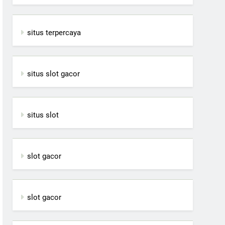
situs terpercaya
situs slot gacor
situs slot
slot gacor
slot gacor