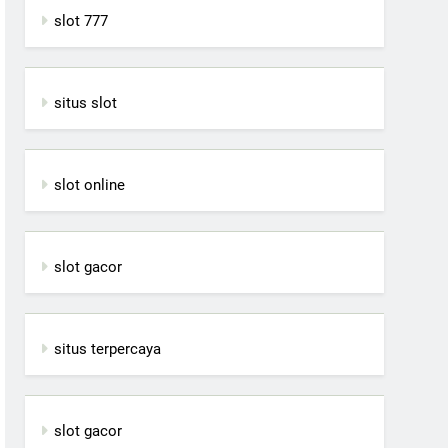
slot 777
situs slot
slot online
slot gacor
situs terpercaya
slot gacor