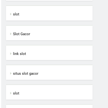
slot
Slot Gacor
link slot
situs slot gacor
slot