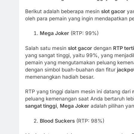
Berikut adalah beberapa mesin
slot gacor
yan
oleh para pemain yang ingin mendapatkan pe
Mega Joker
(RTP: 99%)
Salah satu mesin
slot gacor
dengan
RTP tert
yang sangat tinggi, yaitu 99%, yang menjadi
pemain yang mengutamakan peluang kemena
dengan simbol buah-buahan dan fitur
jackpo
memenangkan hadiah besar.
RTP yang tinggi dalam mesin ini datang dari
peluang kemenangan saat Anda bertaruh leb
sangat tinggi
,
Mega Joker
adalah pilihan yan
Blood Suckers
(RTP: 98%)