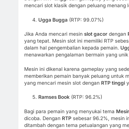
mencari slot klasik dengan peluang menang l
Ugga Bugga
(RTP: 99.07%)
Jika Anda mencari mesin
slot gacor
dengan
yang tepat. Mesin slot ini memiliki RTP seb
dalam hal pengembalian kepada pemain.
Ug
menawarkan pengalaman bermain yang unik
Mesin ini dikenal karena gameplay yang sede
memberikan pemain banyak peluang untuk 
yang mencari mesin slot dengan
RTP tinggi
y
Ramses Book
(RTP: 96.2%)
Bagi para pemain yang menyukai tema
Mesi
dicoba. Dengan
RTP
sebesar 96.2%, mesin i
ditambah dengan tema petualangan yang me