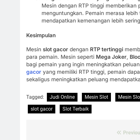
Mesin dengan RTP tinggi memberikan 
menguntungkan. Pemain merasa lebih t
mendapatkan kemenangan lebih sering
Kesimpulan
Mesin
slot gacor
dengan
RTP tertinggi
member
para pemain. Mesin seperti
Mega Joker
,
Blo
bagi pemain yang ingin meningkatkan pelu
gacor
yang memiliki RTP tinggi, pemain da
sekaligus meningkatkan peluang mendapatka
Tagged:
Judi Online
Mesin Slot
Mesin Slo
slot gacor
Slot Terbaik
Previou
Post