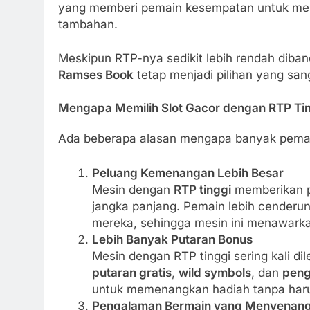
yang memberi pemain kesempatan untuk men
tambahan.
Meskipun RTP-nya sedikit lebih rendah diba
Ramses Book
tetap menjadi pilihan yang sang
Mengapa Memilih Slot Gacor dengan RTP Ti
Ada beberapa alasan mengapa banyak pemai
Peluang Kemenangan Lebih Besar
Mesin dengan
RTP tinggi
memberikan p
jangka panjang. Pemain lebih cenderu
mereka, sehingga mesin ini menawarkan 
Lebih Banyak Putaran Bonus
Mesin dengan RTP tinggi sering kali dil
putaran gratis
,
wild symbols
, dan
pen
untuk memenangkan hadiah tanpa harus
Pengalaman Bermain yang Menyenan