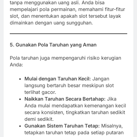
tanpa menggunakan uang asli. Anda bisa
mempelajari pola permainan, memahami fitur-fitur
slot, dan menentukan apakah slot tersebut layak
dimainkan dengan uang sungguhan.
5.
Gunakan Pola Taruhan yang Aman
Pola taruhan juga mempengaruhi risiko kerugian
Anda:
Mulai dengan Taruhan Kecil:
Jangan
langsung bertaruh besar meskipun slot
terlihat gacor.
Naikkan Taruhan Secara Bertahap:
Jika
Anda mulai mendapatkan kemenangan kecil
secara konsisten, tingkatkan taruhan sedikit
demi sedikit.
Gunakan Sistem Taruhan Tetap:
Misalnya,
tetapkan taruhan tetap pada setiap putaran