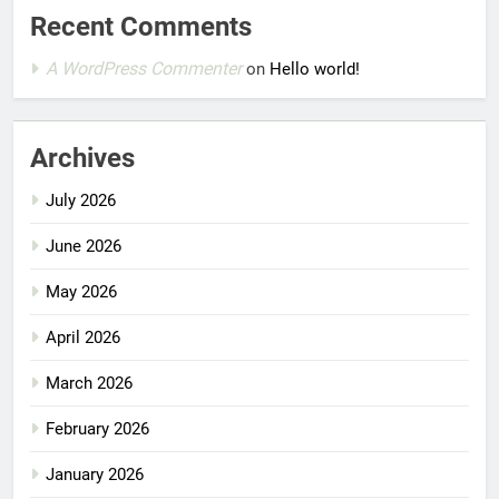
Recent Comments
A WordPress Commenter
on
Hello world!
Archives
July 2026
June 2026
May 2026
April 2026
March 2026
February 2026
January 2026