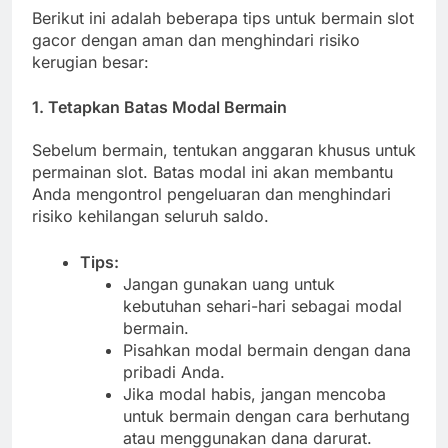
Berikut ini adalah beberapa tips untuk bermain slot
gacor dengan aman dan menghindari risiko
kerugian besar:
1.
Tetapkan Batas Modal Bermain
Sebelum bermain, tentukan anggaran khusus untuk
permainan slot. Batas modal ini akan membantu
Anda mengontrol pengeluaran dan menghindari
risiko kehilangan seluruh saldo.
Tips:
Jangan gunakan uang untuk
kebutuhan sehari-hari sebagai modal
bermain.
Pisahkan modal bermain dengan dana
pribadi Anda.
Jika modal habis, jangan mencoba
untuk bermain dengan cara berhutang
atau menggunakan dana darurat.