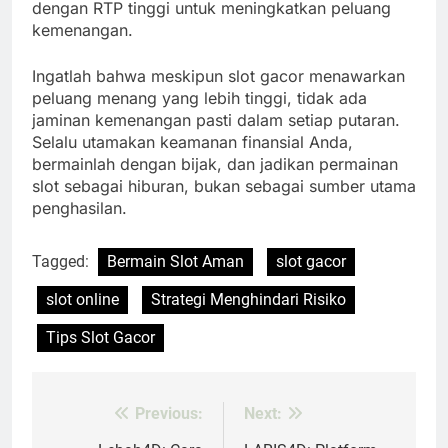
dengan RTP tinggi untuk meningkatkan peluang
kemenangan.
Ingatlah bahwa meskipun slot gacor menawarkan
peluang menang yang lebih tinggi, tidak ada
jaminan kemenangan pasti dalam setiap putaran.
Selalu utamakan keamanan finansial Anda,
bermainlah dengan bijak, dan jadikan permainan
slot sebagai hiburan, bukan sebagai sumber utama
penghasilan.
Tagged:
Bermain Slot Aman
slot gacor
slot online
Strategi Menghindari Risiko
Tips Slot Gacor
Previous:
Next:
Post