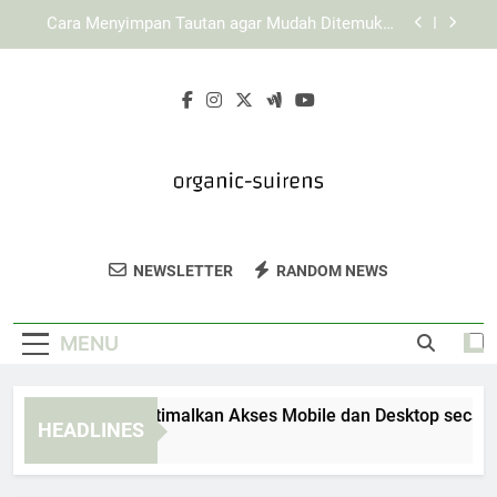
Skip
Cara Memperbarui Browser sebelum Mengakses
to
KAYA787 Alternatif
content
Panduan Lengkap Mengakses KAYA787 Alternatif
melalui Laptop dan Komputer
Panduan Mengoptimalkan Akses Mobile dan
Desktop secara Stabil dan Aman
Cara Menyimpan Tautan agar Mudah Ditemukan
dan Tetap Aman
Cara Memperbarui Browser sebelum Mengakses
KAYA787 Alternatif
Organic Suirens
Temukan Produk Organik Dan Solusi
Panduan Lengkap Mengakses KAYA787 Alternatif
NEWSLETTER
RANDOM NEWS
melalui Laptop dan Komputer
Kesehatan Alami Di Organic Suirens. Untuk
Gaya Hidup Yang Lebih Sehat Dan Alami.
MENU
nduan Mengoptimalkan Akses Mobile dan Desktop secara Sta
HEADLINES
Weeks Ago