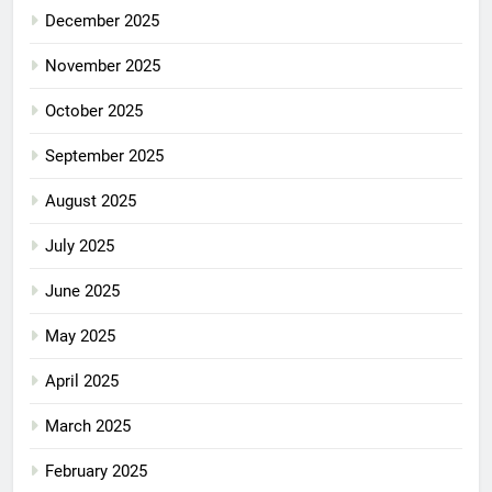
December 2025
November 2025
October 2025
September 2025
August 2025
July 2025
June 2025
May 2025
April 2025
March 2025
February 2025