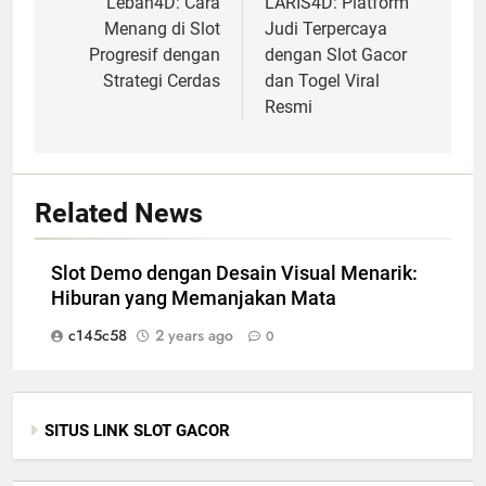
navigation
Lebah4D: Cara
LARIS4D: Platform
Menang di Slot
Judi Terpercaya
Progresif dengan
dengan Slot Gacor
Strategi Cerdas
dan Togel Viral
Resmi
Related News
Slot Demo dengan Desain Visual Menarik:
Hiburan yang Memanjakan Mata
c145c58
2 years ago
0
SITUS LINK SLOT GACOR