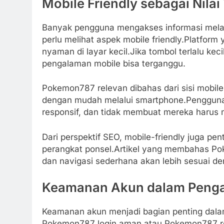
Mobile Friendly sebagai Nila
Banyak pengguna mengakses informasi melal
perlu melihat aspek mobile friendly.Platfor
nyaman di layar kecil.Jika tombol terlalu keci
pengalaman mobile bisa terganggu.
Pokemon787 relevan dibahas dari sisi mobile 
dengan mudah melalui smartphone.Pengguna
responsif, dan tidak membuat mereka harus m
Dari perspektif SEO, mobile-friendly juga pe
perangkat ponsel.Artikel yang membahas Poke
dan navigasi sederhana akan lebih sesuai de
Keamanan Akun dalam Peng
Keamanan akun menjadi bagian penting dalam
Pokemon787 login aman atau Pokemon787 re