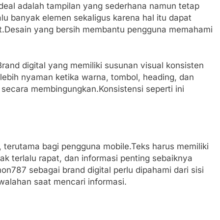
deal adalah tampilan yang sederhana namun tetap
lalu banyak elemen sekaligus karena hal itu dapat
t.Desain yang bersih membantu pengguna memahami
rand digital yang memiliki susunan visual konsisten
lebih nyaman ketika warna, tombol, heading, dan
 secara membingungkan.Konsistensi seperti ini
 terutama bagi pengguna mobile.Teks harus memiliki
ak terlalu rapat, dan informasi penting sebaiknya
n787 sebagai brand digital perlu dipahami dari sisi
alahan saat mencari informasi.