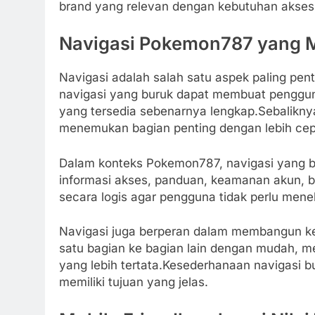
brand yang relevan dengan kebutuhan akses 
Navigasi Pokemon787 yang 
Navigasi adalah salah satu aspek paling pe
navigasi yang buruk dapat membuat penggun
yang tersedia sebenarnya lengkap.Sebalikn
menemukan bagian penting dengan lebih cep
Dalam konteks Pokemon787, navigasi yang
informasi akses, panduan, keamanan akun, b
secara logis agar pengguna tidak perlu mene
Navigasi juga berperan dalam membangun ke
satu bagian ke bagian lain dengan mudah, me
yang lebih tertata.Kesederhanaan navigasi buk
memiliki tujuan yang jelas.