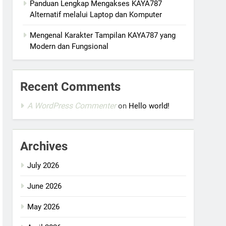
Panduan Lengkap Mengakses KAYA787
Alternatif melalui Laptop dan Komputer
Mengenal Karakter Tampilan KAYA787 yang
Modern dan Fungsional
Recent Comments
A WordPress Commenter
on
Hello world!
Archives
July 2026
June 2026
May 2026