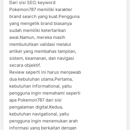
Dari sisi SEO, keyword
Pokemon787 memiliki karakter
brand search yang kuat.Pengguna
yang mengetik brand biasanya
sudah memiliki ketertarikan
awal.Namun, mereka masih
membutuhkan validasi melalui
artikel yang membahas tampilan,
sistem, keamanan, dan navigasi
secara objektif.
Review seperti ini harus menjawab
dua kebutuhan utama.Pertama,
kebutuhan informational, yaitu
pengguna ingin memahami seperti
apa Pokemon787 dari sisi
pengalaman digital.Kedua,
kebutuhan navigational, yaitu
pengguna ingin menemukan arah
informasi yang berkaitan dengan