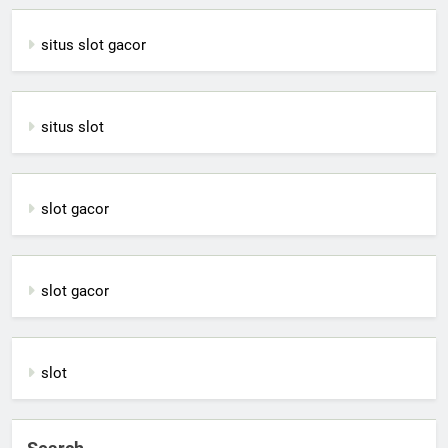
situs slot gacor
situs slot
slot gacor
slot gacor
slot