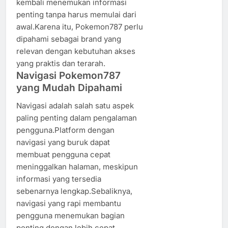
kembali menemukan informasi
penting tanpa harus memulai dari
awal.Karena itu, Pokemon787 perlu
dipahami sebagai brand yang
relevan dengan kebutuhan akses
yang praktis dan terarah.
Navigasi Pokemon787
yang Mudah Dipahami
Navigasi adalah salah satu aspek
paling penting dalam pengalaman
pengguna.Platform dengan
navigasi yang buruk dapat
membuat pengguna cepat
meninggalkan halaman, meskipun
informasi yang tersedia
sebenarnya lengkap.Sebaliknya,
navigasi yang rapi membantu
pengguna menemukan bagian
penting dengan lebih cepat.