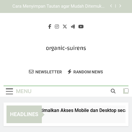
Skip
Cara Memperbarui Browser sebelum Mengakses
to
KAYA787 Alternatif
content
Panduan Lengkap Mengakses KAYA787 Alternatif
melalui Laptop dan Komputer
Panduan Mengoptimalkan Akses Mobile dan
Desktop secara Stabil dan Aman
Cara Menyimpan Tautan agar Mudah Ditemukan
dan Tetap Aman
Cara Memperbarui Browser sebelum Mengakses
KAYA787 Alternatif
Organic Suirens
Temukan Produk Organik Dan Solusi
Panduan Lengkap Mengakses KAYA787 Alternatif
NEWSLETTER
RANDOM NEWS
melalui Laptop dan Komputer
Kesehatan Alami Di Organic Suirens. Untuk
Gaya Hidup Yang Lebih Sehat Dan Alami.
MENU
anduan Mengoptimalkan Akses Mobile dan Desktop secara St
HEADLINES
 Weeks Ago