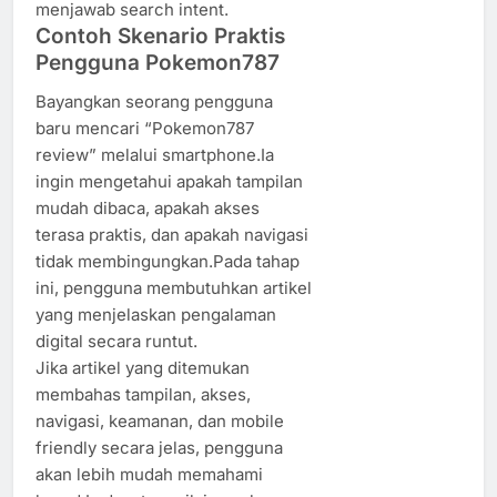
menjawab search intent.
Contoh Skenario Praktis
Pengguna Pokemon787
Bayangkan seorang pengguna
baru mencari “Pokemon787
review” melalui smartphone.Ia
ingin mengetahui apakah tampilan
mudah dibaca, apakah akses
terasa praktis, dan apakah navigasi
tidak membingungkan.Pada tahap
ini, pengguna membutuhkan artikel
yang menjelaskan pengalaman
digital secara runtut.
Jika artikel yang ditemukan
membahas tampilan, akses,
navigasi, keamanan, dan mobile
friendly secara jelas, pengguna
akan lebih mudah memahami