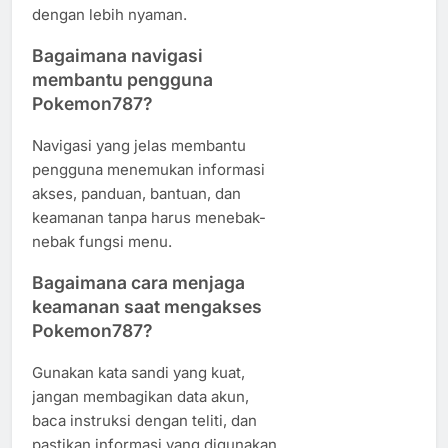
dengan lebih nyaman.
Bagaimana navigasi
membantu pengguna
Pokemon787?
Navigasi yang jelas membantu
pengguna menemukan informasi
akses, panduan, bantuan, dan
keamanan tanpa harus menebak-
nebak fungsi menu.
Bagaimana cara menjaga
keamanan saat mengakses
Pokemon787?
Gunakan kata sandi yang kuat,
jangan membagikan data akun,
baca instruksi dengan teliti, dan
pastikan informasi yang digunakan