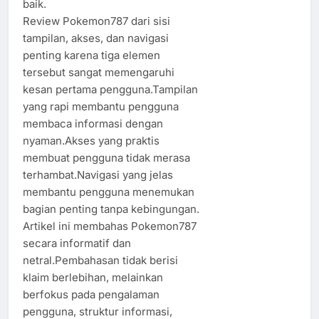
baik.
Review Pokemon787 dari sisi
tampilan, akses, dan navigasi
penting karena tiga elemen
tersebut sangat memengaruhi
kesan pertama pengguna.Tampilan
yang rapi membantu pengguna
membaca informasi dengan
nyaman.Akses yang praktis
membuat pengguna tidak merasa
terhambat.Navigasi yang jelas
membantu pengguna menemukan
bagian penting tanpa kebingungan.
Artikel ini membahas Pokemon787
secara informatif dan
netral.Pembahasan tidak berisi
klaim berlebihan, melainkan
berfokus pada pengalaman
pengguna, struktur informasi,