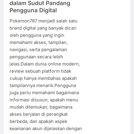
dalam Sudut Pandang
Pengguna Digital
Pokemon787 menjadi salah satu
brand digital yang banyak dicari
oleh pengguna yang ingin
memahami akses, tampilan,
navigasi, serta pengalaman
penggunaan secara lebih
jelas.Dalam dunia online modern,
review sebuah platform tidak
cukup hanya membahas apakah
tampilannya menarik.Pengguna
juga perlu memahami bagaimana
informasi disusun, apakah menu
mudah ditemukan, bagaimana
akses berjalan di perangkat
berbeda, dan apakah aspek
keamanan akun dijelaskan dengan