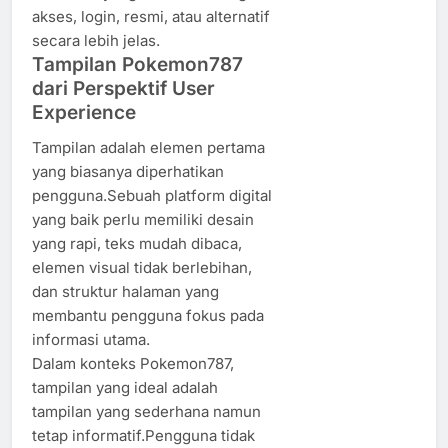
akses, login, resmi, atau alternatif
secara lebih jelas.
Tampilan Pokemon787
dari Perspektif User
Experience
Tampilan adalah elemen pertama
yang biasanya diperhatikan
pengguna.Sebuah platform digital
yang baik perlu memiliki desain
yang rapi, teks mudah dibaca,
elemen visual tidak berlebihan,
dan struktur halaman yang
membantu pengguna fokus pada
informasi utama.
Dalam konteks Pokemon787,
tampilan yang ideal adalah
tampilan yang sederhana namun
tetap informatif.Pengguna tidak