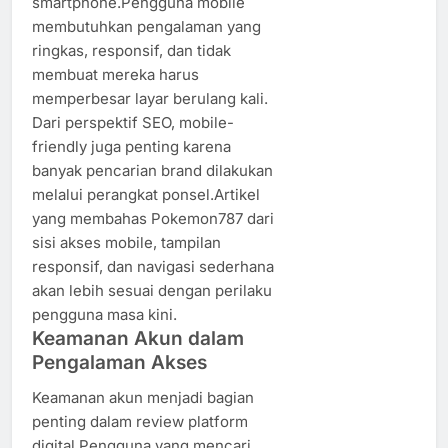
smartphone.Pengguna mobile
membutuhkan pengalaman yang
ringkas, responsif, dan tidak
membuat mereka harus
memperbesar layar berulang kali.
Dari perspektif SEO, mobile-
friendly juga penting karena
banyak pencarian brand dilakukan
melalui perangkat ponsel.Artikel
yang membahas Pokemon787 dari
sisi akses mobile, tampilan
responsif, dan navigasi sederhana
akan lebih sesuai dengan perilaku
pengguna masa kini.
Keamanan Akun dalam
Pengalaman Akses
Keamanan akun menjadi bagian
penting dalam review platform
digital.Pengguna yang mencari