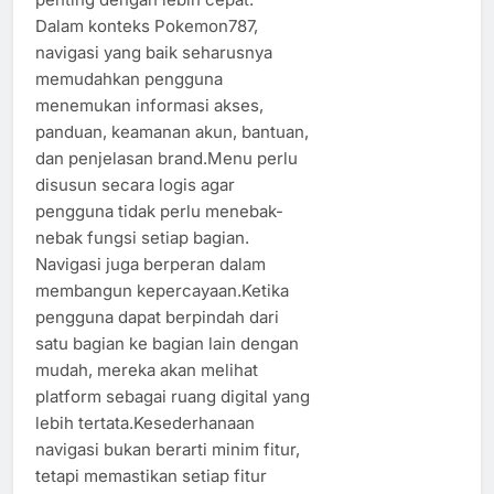
Dalam konteks Pokemon787,
navigasi yang baik seharusnya
memudahkan pengguna
menemukan informasi akses,
panduan, keamanan akun, bantuan,
dan penjelasan brand.Menu perlu
disusun secara logis agar
pengguna tidak perlu menebak-
nebak fungsi setiap bagian.
Navigasi juga berperan dalam
membangun kepercayaan.Ketika
pengguna dapat berpindah dari
satu bagian ke bagian lain dengan
mudah, mereka akan melihat
platform sebagai ruang digital yang
lebih tertata.Kesederhanaan
navigasi bukan berarti minim fitur,
tetapi memastikan setiap fitur