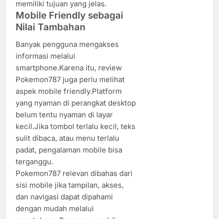
memiliki tujuan yang jelas.
Mobile Friendly sebagai
Nilai Tambahan
Banyak pengguna mengakses
informasi melalui
smartphone.Karena itu, review
Pokemon787 juga perlu melihat
aspek mobile friendly.Platform
yang nyaman di perangkat desktop
belum tentu nyaman di layar
kecil.Jika tombol terlalu kecil, teks
sulit dibaca, atau menu terlalu
padat, pengalaman mobile bisa
terganggu.
Pokemon787 relevan dibahas dari
sisi mobile jika tampilan, akses,
dan navigasi dapat dipahami
dengan mudah melalui