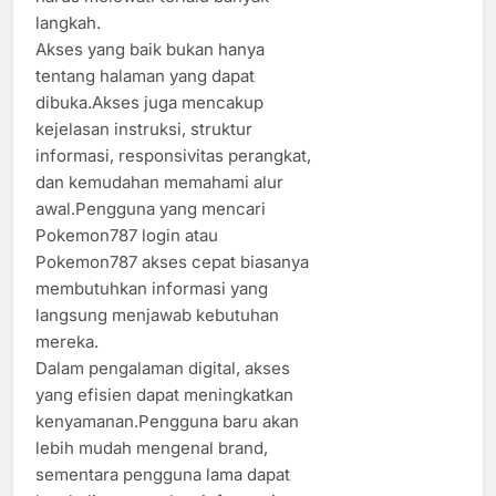
langkah.
Akses yang baik bukan hanya
tentang halaman yang dapat
dibuka.Akses juga mencakup
kejelasan instruksi, struktur
informasi, responsivitas perangkat,
dan kemudahan memahami alur
awal.Pengguna yang mencari
Pokemon787 login atau
Pokemon787 akses cepat biasanya
membutuhkan informasi yang
langsung menjawab kebutuhan
mereka.
Dalam pengalaman digital, akses
yang efisien dapat meningkatkan
kenyamanan.Pengguna baru akan
lebih mudah mengenal brand,
sementara pengguna lama dapat