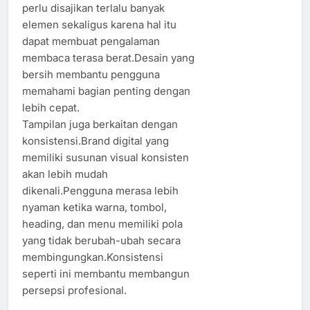
perlu disajikan terlalu banyak
elemen sekaligus karena hal itu
dapat membuat pengalaman
membaca terasa berat.Desain yang
bersih membantu pengguna
memahami bagian penting dengan
lebih cepat.
Tampilan juga berkaitan dengan
konsistensi.Brand digital yang
memiliki susunan visual konsisten
akan lebih mudah
dikenali.Pengguna merasa lebih
nyaman ketika warna, tombol,
heading, dan menu memiliki pola
yang tidak berubah-ubah secara
membingungkan.Konsistensi
seperti ini membantu membangun
persepsi profesional.