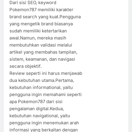
Dari sisi SEO, keyword
Pokemon787 memiliki karakter
brand search yang kuat.Pengguna
yang mengetik brand biasanya
sudah memiliki ketertarikan
awal.Namun, mereka masih
membutuhkan validasi melalui
artikel yang membahas tampilan,
sistem, keamanan, dan navigasi
secara objektif.
Review seperti ini harus menjawab
dua kebutuhan utama.Pertama,
kebutuhan informational, yaitu
pengguna ingin memahami seperti
apa Pokemon787 dari sisi
pengalaman digital.Kedua,
kebutuhan navigational, yaitu
pengguna ingin menemukan arah
informasi yang berkaitan dengan