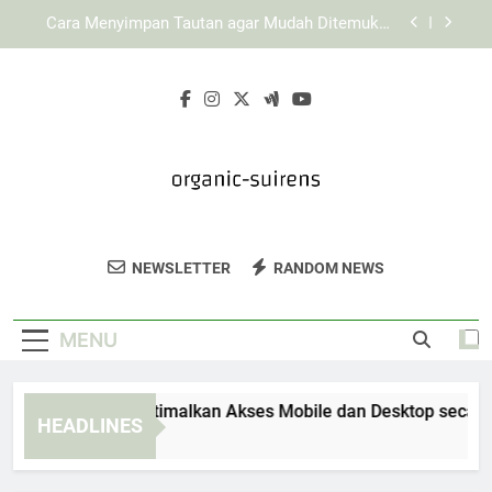
Skip
Cara Memperbarui Browser sebelum Mengakses
to
KAYA787 Alternatif
content
Panduan Lengkap Mengakses KAYA787 Alternatif
melalui Laptop dan Komputer
Panduan Mengoptimalkan Akses Mobile dan
Desktop secara Stabil dan Aman
Cara Menyimpan Tautan agar Mudah Ditemukan
dan Tetap Aman
Cara Memperbarui Browser sebelum Mengakses
KAYA787 Alternatif
Organic Suirens
Temukan Produk Organik Dan Solusi
Panduan Lengkap Mengakses KAYA787 Alternatif
NEWSLETTER
RANDOM NEWS
melalui Laptop dan Komputer
Kesehatan Alami Di Organic Suirens. Untuk
Gaya Hidup Yang Lebih Sehat Dan Alami.
MENU
nduan Mengoptimalkan Akses Mobile dan Desktop secara Sta
HEADLINES
Weeks Ago