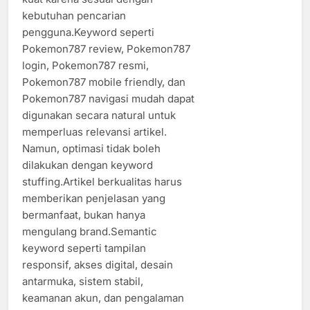
kebutuhan pencarian
pengguna.Keyword seperti
Pokemon787 review, Pokemon787
login, Pokemon787 resmi,
Pokemon787 mobile friendly, dan
Pokemon787 navigasi mudah dapat
digunakan secara natural untuk
memperluas relevansi artikel.
Namun, optimasi tidak boleh
dilakukan dengan keyword
stuffing.Artikel berkualitas harus
memberikan penjelasan yang
bermanfaat, bukan hanya
mengulang brand.Semantic
keyword seperti tampilan
responsif, akses digital, desain
antarmuka, sistem stabil,
keamanan akun, dan pengalaman