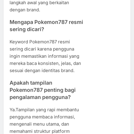
langkah awal yang berkaitan
dengan brand.
Mengapa Pokemon787 resmi
sering dicari?
Keyword Pokemon787 resmi
sering dicari karena pengguna
ingin memastikan informasi yang
mereka baca konsisten, jelas, dan
sesuai dengan identitas brand.
Apakah tampilan
Pokemon787 penting bagi
pengalaman pengguna?
Ya.Tampilan yang rapi membantu
pengguna membaca informasi,
mengenali menu utama, dan
memahami struktur platform