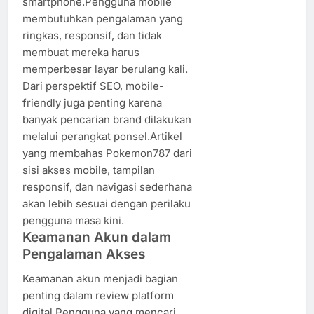
smartphone.Pengguna mobile
membutuhkan pengalaman yang
ringkas, responsif, dan tidak
membuat mereka harus
memperbesar layar berulang kali.
Dari perspektif SEO, mobile-
friendly juga penting karena
banyak pencarian brand dilakukan
melalui perangkat ponsel.Artikel
yang membahas Pokemon787 dari
sisi akses mobile, tampilan
responsif, dan navigasi sederhana
akan lebih sesuai dengan perilaku
pengguna masa kini.
Keamanan Akun dalam
Pengalaman Akses
Keamanan akun menjadi bagian
penting dalam review platform
digital.Pengguna yang mencari