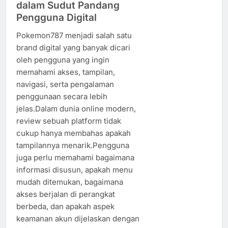
dalam Sudut Pandang
Pengguna Digital
Pokemon787 menjadi salah satu
brand digital yang banyak dicari
oleh pengguna yang ingin
memahami akses, tampilan,
navigasi, serta pengalaman
penggunaan secara lebih
jelas.Dalam dunia online modern,
review sebuah platform tidak
cukup hanya membahas apakah
tampilannya menarik.Pengguna
juga perlu memahami bagaimana
informasi disusun, apakah menu
mudah ditemukan, bagaimana
akses berjalan di perangkat
berbeda, dan apakah aspek
keamanan akun dijelaskan dengan