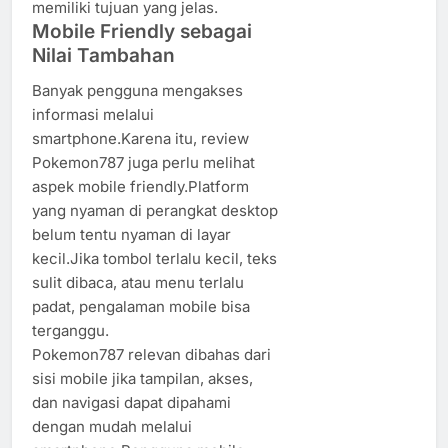
memiliki tujuan yang jelas.
Mobile Friendly sebagai
Nilai Tambahan
Banyak pengguna mengakses
informasi melalui
smartphone.Karena itu, review
Pokemon787 juga perlu melihat
aspek mobile friendly.Platform
yang nyaman di perangkat desktop
belum tentu nyaman di layar
kecil.Jika tombol terlalu kecil, teks
sulit dibaca, atau menu terlalu
padat, pengalaman mobile bisa
terganggu.
Pokemon787 relevan dibahas dari
sisi mobile jika tampilan, akses,
dan navigasi dapat dipahami
dengan mudah melalui