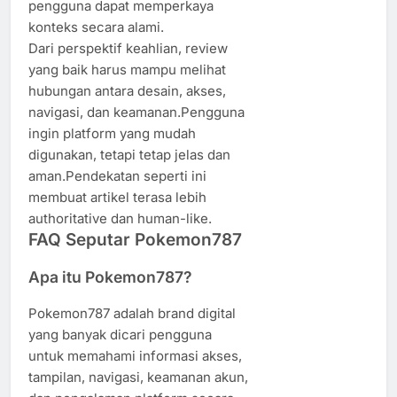
pengguna dapat memperkaya
konteks secara alami.
Dari perspektif keahlian, review
yang baik harus mampu melihat
hubungan antara desain, akses,
navigasi, dan keamanan.Pengguna
ingin platform yang mudah
digunakan, tetapi tetap jelas dan
aman.Pendekatan seperti ini
membuat artikel terasa lebih
authoritative dan human-like.
FAQ Seputar Pokemon787
Apa itu Pokemon787?
Pokemon787 adalah brand digital
yang banyak dicari pengguna
untuk memahami informasi akses,
tampilan, navigasi, keamanan akun,