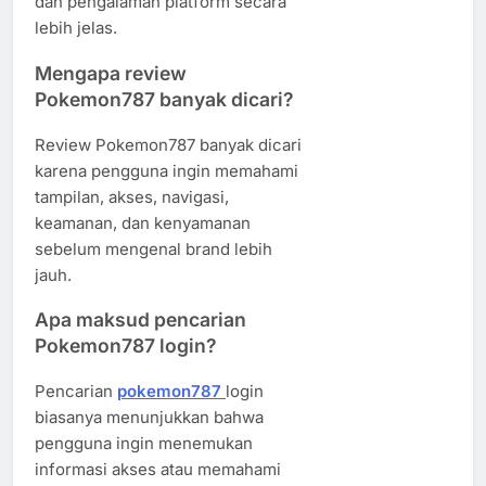
dan pengalaman platform secara
lebih jelas.
Mengapa review
Pokemon787 banyak dicari?
Review Pokemon787 banyak dicari
karena pengguna ingin memahami
tampilan, akses, navigasi,
keamanan, dan kenyamanan
sebelum mengenal brand lebih
jauh.
Apa maksud pencarian
Pokemon787 login?
Pencarian
pokemon787
login
biasanya menunjukkan bahwa
pengguna ingin menemukan
informasi akses atau memahami