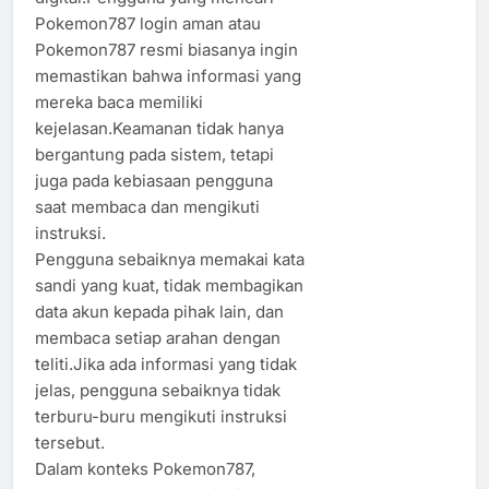
Pokemon787 login aman atau
Pokemon787 resmi biasanya ingin
memastikan bahwa informasi yang
mereka baca memiliki
kejelasan.Keamanan tidak hanya
bergantung pada sistem, tetapi
juga pada kebiasaan pengguna
saat membaca dan mengikuti
instruksi.
Pengguna sebaiknya memakai kata
sandi yang kuat, tidak membagikan
data akun kepada pihak lain, dan
membaca setiap arahan dengan
teliti.Jika ada informasi yang tidak
jelas, pengguna sebaiknya tidak
terburu-buru mengikuti instruksi
tersebut.
Dalam konteks Pokemon787,