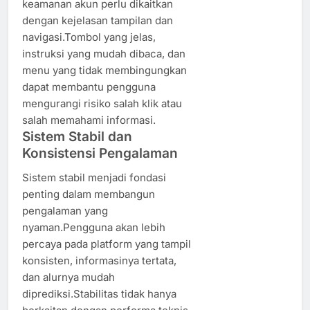
keamanan akun perlu dikaitkan
dengan kejelasan tampilan dan
navigasi.Tombol yang jelas,
instruksi yang mudah dibaca, dan
menu yang tidak membingungkan
dapat membantu pengguna
mengurangi risiko salah klik atau
salah memahami informasi.
Sistem Stabil dan
Konsistensi Pengalaman
Sistem stabil menjadi fondasi
penting dalam membangun
pengalaman yang
nyaman.Pengguna akan lebih
percaya pada platform yang tampil
konsisten, informasinya tertata,
dan alurnya mudah
diprediksi.Stabilitas tidak hanya