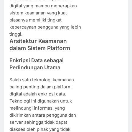
digital yang mampu menerapkan
sistem keamanan yang kuat
biasanya memiliki tingkat
kepercayaan pengguna yang lebih
tinggi.
Arsitektur Keamanan
dalam Sistem Platform
Enkripsi Data sebagai
Perlindungan Utama
Salah satu teknologi keamanan
paling penting dalam platform
digital adalah enkripsi data.
Teknologi ini digunakan untuk
melindungi informasi yang
dikirimkan antara pengguna dan
server sehingga tidak dapat
diakses oleh pihak yang tidak