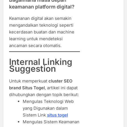
keamanan platform digital?
Keamanan digital akan semakin
mengandalkan teknologi seperti
kecerdasan buatan dan machine
learning untuk mendeteksi
ancaman secara otomatis.
Internal Linking
Suggestion
Untuk memperkuat
cluster SEO
brand Situs Togel
, artikel ini dapat
dihubungkan dengan topik berikut:
Mengulas Teknologi Web
yang Digunakan dalam
Sistem Link
situs togel
Mengulas Sistem Keamanan