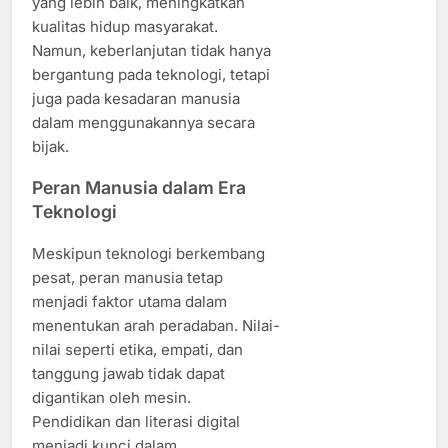
yang lebih baik, meningkatkan
kualitas hidup masyarakat.
Namun, keberlanjutan tidak hanya
bergantung pada teknologi, tetapi
juga pada kesadaran manusia
dalam menggunakannya secara
bijak.
Peran Manusia dalam Era
Teknologi
Meskipun teknologi berkembang
pesat, peran manusia tetap
menjadi faktor utama dalam
menentukan arah peradaban. Nilai-
nilai seperti etika, empati, dan
tanggung jawab tidak dapat
digantikan oleh mesin.
Pendidikan dan literasi digital
menjadi kunci dalam