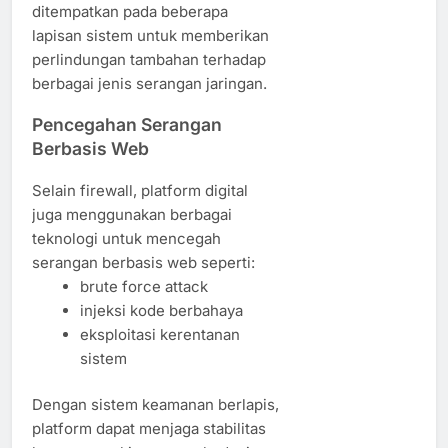
ditempatkan pada beberapa
lapisan sistem untuk memberikan
perlindungan tambahan terhadap
berbagai jenis serangan jaringan.
Pencegahan Serangan
Berbasis Web
Selain firewall, platform digital
juga menggunakan berbagai
teknologi untuk mencegah
serangan berbasis web seperti:
brute force attack
injeksi kode berbahaya
eksploitasi kerentanan
sistem
Dengan sistem keamanan berlapis,
platform dapat menjaga stabilitas