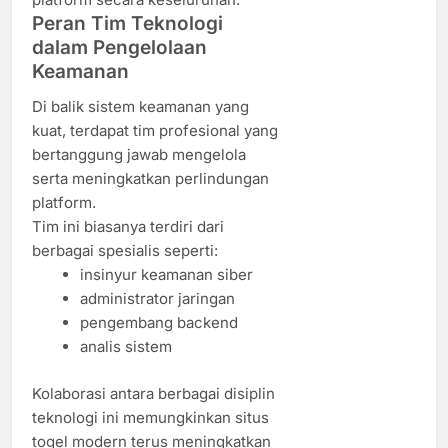
Peran Tim Teknologi
dalam Pengelolaan
Keamanan
Di balik sistem keamanan yang
kuat, terdapat tim profesional yang
bertanggung jawab mengelola
serta meningkatkan perlindungan
platform.
Tim ini biasanya terdiri dari
berbagai spesialis seperti:
insinyur keamanan siber
administrator jaringan
pengembang backend
analis sistem
Kolaborasi antara berbagai disiplin
teknologi ini memungkinkan situs
togel modern terus meningkatkan