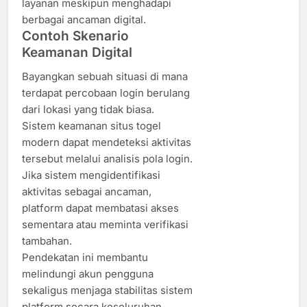
layanan meskipun menghadapi
berbagai ancaman digital.
Contoh Skenario
Keamanan Digital
Bayangkan sebuah situasi di mana
terdapat percobaan login berulang
dari lokasi yang tidak biasa.
Sistem keamanan situs togel
modern dapat mendeteksi aktivitas
tersebut melalui analisis pola login.
Jika sistem mengidentifikasi
aktivitas sebagai ancaman,
platform dapat membatasi akses
sementara atau meminta verifikasi
tambahan.
Pendekatan ini membantu
melindungi akun pengguna
sekaligus menjaga stabilitas sistem
platform secara keseluruhan.