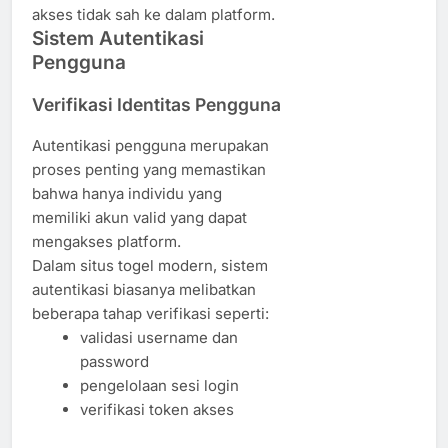
akses tidak sah ke dalam platform.
Sistem Autentikasi
Pengguna
Verifikasi Identitas Pengguna
Autentikasi pengguna merupakan
proses penting yang memastikan
bahwa hanya individu yang
memiliki akun valid yang dapat
mengakses platform.
Dalam situs togel modern, sistem
autentikasi biasanya melibatkan
beberapa tahap verifikasi seperti:
validasi username dan
password
pengelolaan sesi login
verifikasi token akses