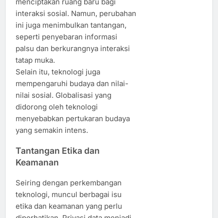
menciptakan ruang baru bagi
interaksi sosial. Namun, perubahan
ini juga menimbulkan tantangan,
seperti penyebaran informasi
palsu dan berkurangnya interaksi
tatap muka.
Selain itu, teknologi juga
mempengaruhi budaya dan nilai-
nilai sosial. Globalisasi yang
didorong oleh teknologi
menyebabkan pertukaran budaya
yang semakin intens.
Tantangan Etika dan
Keamanan
Seiring dengan perkembangan
teknologi, muncul berbagai isu
etika dan keamanan yang perlu
diperhatikan. Privasi data menjadi