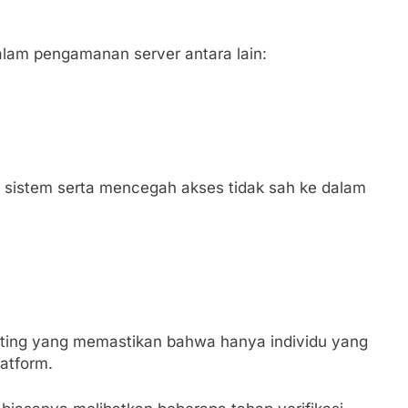
alam pengamanan server antara lain:
 sistem serta mencegah akses tidak sah ke dalam
a
ting yang memastikan bahwa hanya individu yang
atform.