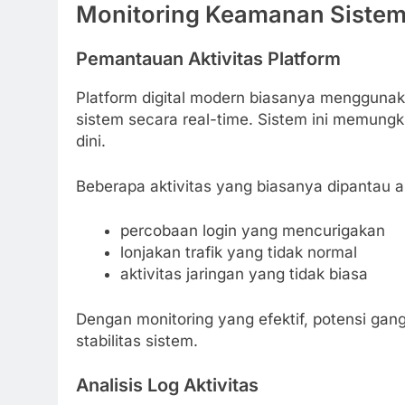
Monitoring Keamanan Siste
Pemantauan Aktivitas Platform
Platform digital modern biasanya menggunak
sistem secara real-time. Sistem ini memungk
dini.
Beberapa aktivitas yang biasanya dipantau an
percobaan login yang mencurigakan
lonjakan trafik yang tidak normal
aktivitas jaringan yang tidak biasa
Dengan monitoring yang efektif, potensi g
stabilitas sistem.
Analisis Log Aktivitas