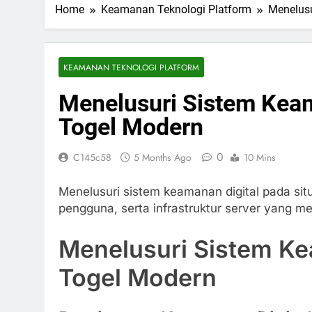
Home
Keamanan Teknologi Platform
Menelusu
KEAMANAN TEKNOLOGI PLATFORM
Menelusuri Sistem Keam
Togel Modern
0
C145c58
5 Months Ago
10 Mins
Menelusuri sistem keamanan digital pada situs
pengguna, serta infrastruktur server yang me
Menelusuri Sistem Ke
Togel Modern