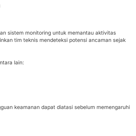
m
an sistem monitoring untuk memantau aktivitas
inkan tim teknis mendeteksi potensi ancaman sejak
tara lain:
angguan keamanan dapat diatasi sebelum memengaruhi