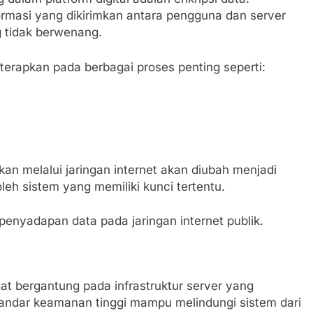
formasi yang dikirimkan antara pengguna dan server
g tidak berwenang.
iterapkan pada berbagai proses penting seperti:
kan melalui jaringan internet akan diubah menjadi
leh sistem yang memiliki kunci tertentu.
enyadapan data pada jaringan internet publik.
at bergantung pada infrastruktur server yang
andar keamanan tinggi mampu melindungi sistem dari