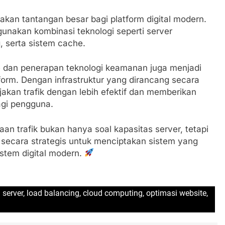
akan tantangan besar bagi platform digital modern.
nakan kombinasi teknologi seperti server
g, serta sistem cache.
ime dan penerapan teknologi keamanan juga menjadi
form. Dengan infrastruktur yang dirancang secara
njakan trafik dengan lebih efektif dan memberikan
agi pengguna.
n trafik bukan hanya soal kapasitas server, tetapi
 secara strategis untuk menciptakan sistem yang
istem digital modern.
 server, load balancing, cloud computing, optimasi website,