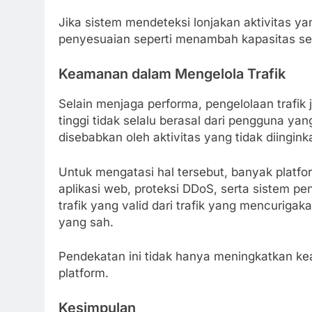
Jika sistem mendeteksi lonjakan aktivitas ya
penyesuaian seperti menambah kapasitas ser
Keamanan dalam Mengelola Trafik
Selain menjaga performa, pengelolaan trafik
tinggi tidak selalu berasal dari pengguna ya
disebabkan oleh aktivitas yang tidak diingin
Untuk mengatasi hal tersebut, banyak platf
aplikasi web, proteksi DDoS, serta sistem p
trafik yang valid dari trafik yang mencurig
yang sah.
Pendekatan ini tidak hanya meningkatkan ke
platform.
Kesimpulan