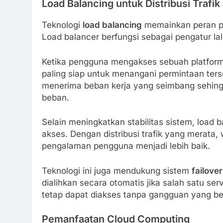
Load Balancing untuk Distribusi Trafik
Teknologi
load balancing
memainkan peran pe
Load balancer berfungsi sebagai pengatur lal
Ketika pengguna mengakses sebuah platform
paling siap untuk menangani permintaan ters
menerima beban kerja yang seimbang sehing
beban.
Selain meningkatkan stabilitas sistem, loa
akses. Dengan distribusi trafik yang merata,
pengalaman pengguna menjadi lebih baik.
Teknologi ini juga mendukung sistem
failover
dialihkan secara otomatis jika salah satu s
tetap dapat diakses tanpa gangguan yang ber
Pemanfaatan Cloud Computing