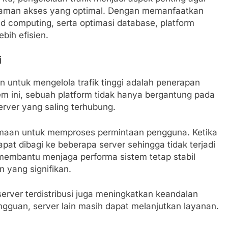
alaman akses yang optimal. Dengan memanfaatkan
ud computing, serta optimasi database, platform
ebih efisien.
i
 untuk mengelola trafik tinggi adalah penerapan
em ini, sebuah platform tidak hanya bergantung pada
rver yang saling terhubung.
samaan untuk memproses permintaan pengguna. Ketika
pat dibagi ke beberapa server sehingga tidak terjadi
 membantu menjaga performa sistem tetap stabil
 yang signifikan.
server terdistribusi juga meningkatkan keandalan
ngguan, server lain masih dapat melanjutkan layanan.