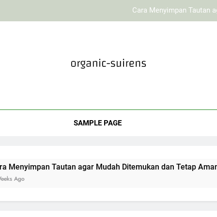
Cara Menyimpan Tautan a
Cara Memperbarui Browser s
Panduan Lengkap Mengakses KAYA787 Alt
Panduan Mengoptimalkan Akses Mobile
anic Suirens
Cara Menyimpan Tautan a
roduk Organik Dan Solusi Kesehatan Alami Di Organic Suirens
Cara Memperbarui Browser s
SAMPLE PAGE
Panduan Lengkap Mengakses KAYA787 Alt
n Tautan agar Mudah Ditemukan dan Tetap Aman
Cara
3 Wee