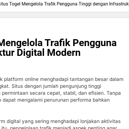
tus Togel Mengelola Trafik Pengguna Tinggi dengan Infrastrukt
Mengelola Trafik Pengguna
ktur Digital Modern
yak platform online menghadapi tantangan besar dalam
kat. Situs dengan jumlah pengunjung tinggi
rmintaan secara cepat, stabil, dan efisien. Tanpa
orm dapat mengalami penurunan performa bahkan
rm digital yang sering menghadapi lonjakan aktivitas
itu, pengelolaan trafik menjadi aspek penting agar