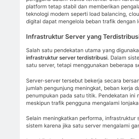
platform tetap stabil dan memberikan peng
teknologi modern seperti load balancing, clo
digital dapat mengelola beban trafik dengan l
Infrastruktur Server yang Terdistribus
Salah satu pendekatan utama yang digunakan
infrastruktur server terdistribusi
. Dalam sist
satu server, tetapi menggunakan beberapa se
Server-server tersebut bekerja secara ber
jumlah pengunjung meningkat, beban kerja da
penumpukan pada satu titik. Pendekatan ini
meskipun trafik pengguna mengalami lonjakan
Selain meningkatkan performa, infrastruktur 
sistem karena jika satu server mengalami ga