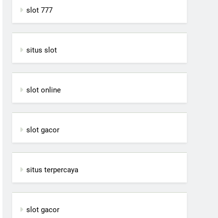
slot 777
situs slot
slot online
slot gacor
situs terpercaya
slot gacor