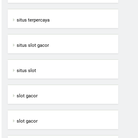
situs terpercaya
situs slot gacor
situs slot
slot gacor
slot gacor