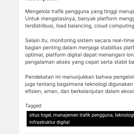
Mengelola trafik pengguna yang tinggi merup
Untuk mengatasinya, banyak platform menggu
terdistribusi, load balancing, cloud computin
Selain itu, monitoring sistem secara real-t
bagian penting dalam menjaga stabilitas plat
optimal, platform digital dapat menangani lo
pengalaman akses yang cepat serta stabil b
Pendekatan ini menunjukkan bahwa pengelolaa
juga tentang bagaimana teknologi digunakan
efisien, aman, dan berkelanjutan dalam ekos
Tagged:
situs togel, manajemen trafik pengguna, teknologi
infrastruktur digital