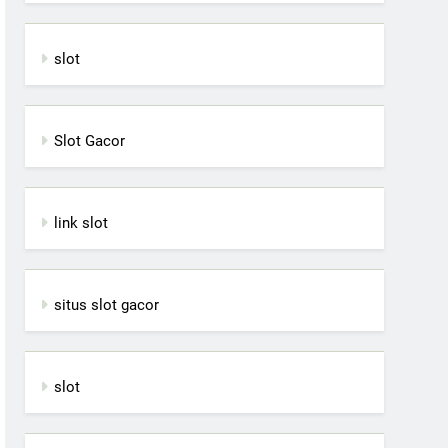
slot
Slot Gacor
link slot
situs slot gacor
slot