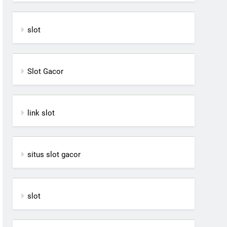
slot
Slot Gacor
link slot
situs slot gacor
slot