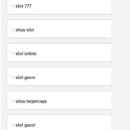
slot 777
situs slot
slot online
slot gacor
situs terpercaya
slot gacor