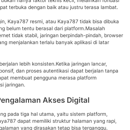
 bukan hanya faktor teknis kecil, melainkan fondasi
 terbuka dengan baik atau justru terasa lambat.
n, Kaya787 resmi, atau Kaya787 tidak bisa dibuka
 belum tentu berasal dari platform.Masalah
rnet tidak stabil, jaringan berpindah-pindah, browser
 menjalankan terlalu banyak aplikasi di latar
rjalan lebih konsisten.Ketika jaringan lancar,
ponsif, dan proses autentikasi dapat berjalan tanpa
dapat membuat pengguna merasa platform
i jaringan.
engalaman Akses Digital
ng pada tiga hal utama, yaitu sistem platform,
aya787 dapat memiliki struktur halaman yang rapi,
engalaman yang dirasakan tetap bisa terganggu.