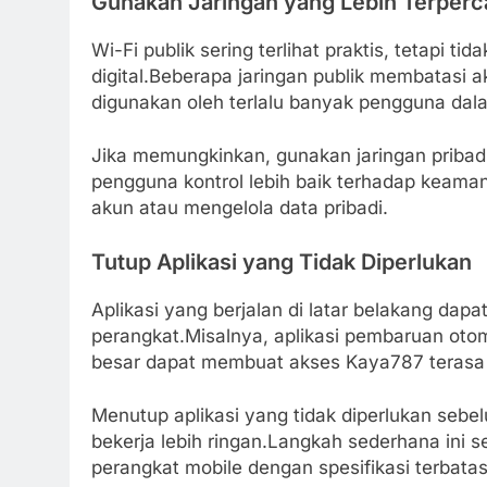
Gunakan Jaringan yang Lebih Terperc
Wi-Fi publik sering terlihat praktis, tetapi t
digital.Beberapa jaringan publik membatasi ak
digunakan oleh terlalu banyak pengguna da
Jika memungkinkan, gunakan jaringan pribadi
pengguna kontrol lebih baik terhadap keama
akun atau mengelola data pribadi.
Tutup Aplikasi yang Tidak Diperlukan
Aplikasi yang berjalan di latar belakang d
perangkat.Misalnya, aplikasi pembaruan otom
besar dapat membuat akses Kaya787 terasa
Menutup aplikasi yang tidak diperlukan se
bekerja lebih ringan.Langkah sederhana ini
perangkat mobile dengan spesifikasi terbatas