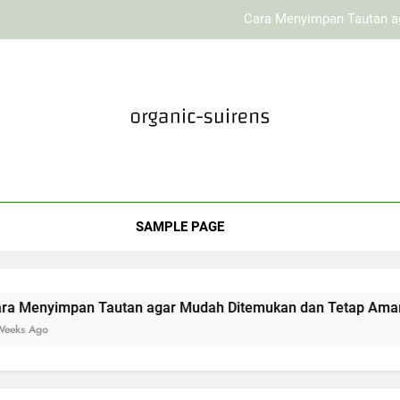
Cara Menyimpan Tautan a
Cara Memperbarui Browser s
Panduan Lengkap Mengakses KAYA787 Alt
Panduan Mengoptimalkan Akses Mobile
anic Suirens
Cara Menyimpan Tautan a
roduk Organik Dan Solusi Kesehatan Alami Di Organic Suirens
Cara Memperbarui Browser s
SAMPLE PAGE
Panduan Lengkap Mengakses KAYA787 Alt
n Tautan agar Mudah Ditemukan dan Tetap Aman
Cara
3 Wee