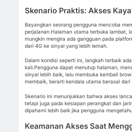
Skenario Praktis: Akses Kay
Bayangkan seorang pengguna mencoba memb
perjalanan.Halaman utama terbuka lambat, la
mungkin mengira ada gangguan pada platform
dari 4G ke sinyal yang lebih lemah.
Dalam kondisi seperti ini, langkah terbaik a
kali.Pengguna dapat menutup halaman, menun
sinyal lebih baik, lalu membuka kembali brow
membaik, berarti kendala utama berasal dari 
Skenario ini menunjukkan bahwa akses lanc
tetapi juga pada kesiapan perangkat dan jar
dipahami lebih baik jika pengguna mengetah
Keamanan Akses Saat Menggu