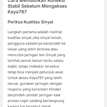
Cara Memastikan Koneksi
Stabil Sebelum Mengakses
Kaya787
Periksa Kualitas Sinyal
Langkah pertama adalah melihat
kualitas sinyal.Jika sinyal lemah,
pengguna sebaiknya berpindah ke
lokasi yang lebih terbuka atau
mencoba jaringan lain.Sinyal yang
terlihat penuh belum tentu selalu
stabil, tetapi indikator tersebut
tetap bisa menjadi petunjuk awal.
Untuk akses Kaya787 yang lebih
lancar, gunakan jaringan dengan
respons yang konsisten.Hindari
berpindah-pindah jaringan saat
proses login sedang berlangsung
karena hal tersebut dapat