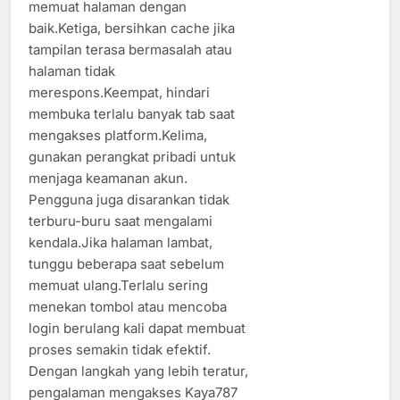
memuat halaman dengan
baik.Ketiga, bersihkan cache jika
tampilan terasa bermasalah atau
halaman tidak
merespons.Keempat, hindari
membuka terlalu banyak tab saat
mengakses platform.Kelima,
gunakan perangkat pribadi untuk
menjaga keamanan akun.
Pengguna juga disarankan tidak
terburu-buru saat mengalami
kendala.Jika halaman lambat,
tunggu beberapa saat sebelum
memuat ulang.Terlalu sering
menekan tombol atau mencoba
login berulang kali dapat membuat
proses semakin tidak efektif.
Dengan langkah yang lebih teratur,
pengalaman mengakses Kaya787