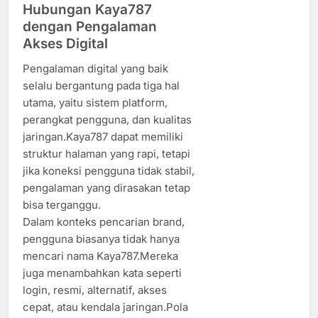
Hubungan Kaya787
dengan Pengalaman
Akses Digital
Pengalaman digital yang baik
selalu bergantung pada tiga hal
utama, yaitu sistem platform,
perangkat pengguna, dan kualitas
jaringan.Kaya787 dapat memiliki
struktur halaman yang rapi, tetapi
jika koneksi pengguna tidak stabil,
pengalaman yang dirasakan tetap
bisa terganggu.
Dalam konteks pencarian brand,
pengguna biasanya tidak hanya
mencari nama Kaya787.Mereka
juga menambahkan kata seperti
login, resmi, alternatif, akses
cepat, atau kendala jaringan.Pola