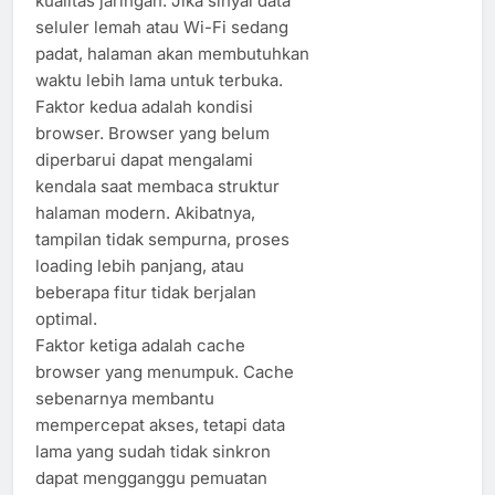
kualitas jaringan. Jika sinyal data
seluler lemah atau Wi-Fi sedang
padat, halaman akan membutuhkan
waktu lebih lama untuk terbuka.
Faktor kedua adalah kondisi
browser. Browser yang belum
diperbarui dapat mengalami
kendala saat membaca struktur
halaman modern. Akibatnya,
tampilan tidak sempurna, proses
loading lebih panjang, atau
beberapa fitur tidak berjalan
optimal.
Faktor ketiga adalah cache
browser yang menumpuk. Cache
sebenarnya membantu
mempercepat akses, tetapi data
lama yang sudah tidak sinkron
dapat mengganggu pemuatan