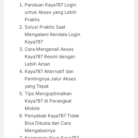
Panduan Kaya787 Login
untuk Akses yang Lebih
Praktis
Solusi Praktis Saat
Mengalami Kendala Login
Kaya787
Cara Mengenali Akses
Kaya787 Resmi dengan
Lebih Aman
Kaya787 Alternatif dan
Pentingnya Jalur Akses
yang Tepat
Tips Mengoptimalkan
Kaya787 di Perangkat
Mobile
Penyebab Kaya787 Tidak
Bisa Dibuka dan Cara
Mengatasinya
Keamanan Akun Kaya787