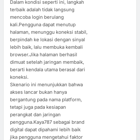
Dalam kondisi seperti ini, langkah
terbaik adalah tidak langsung
mencoba login berulang
kali.Pengguna dapat menutup
halaman, menunggu koneksi stabil,
berpindah ke lokasi dengan sinyal
lebih baik, lalu membuka kembali
browser.Jika halaman berhasil
dimuat setelah jaringan membaik,
berarti kendala utama berasal dari
koneksi.
Skenario ini menunjukkan bahwa
akses lancar bukan hanya
bergantung pada nama platform,
tetapi juga pada kesiapan
perangkat dan jaringan
pengguna.Kaya787 sebagai brand
digital dapat dipahami lebih baik
jika pengguna mengetahui faktor