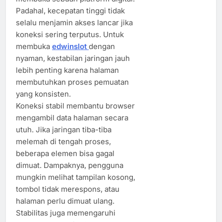
Padahal, kecepatan tinggi tidak
selalu menjamin akses lancar jika
koneksi sering terputus. Untuk
membuka
edwinslot
dengan
nyaman, kestabilan jaringan jauh
lebih penting karena halaman
membutuhkan proses pemuatan
yang konsisten.
Koneksi stabil membantu browser
mengambil data halaman secara
utuh. Jika jaringan tiba-tiba
melemah di tengah proses,
beberapa elemen bisa gagal
dimuat. Dampaknya, pengguna
mungkin melihat tampilan kosong,
tombol tidak merespons, atau
halaman perlu dimuat ulang.
Stabilitas juga memengaruhi