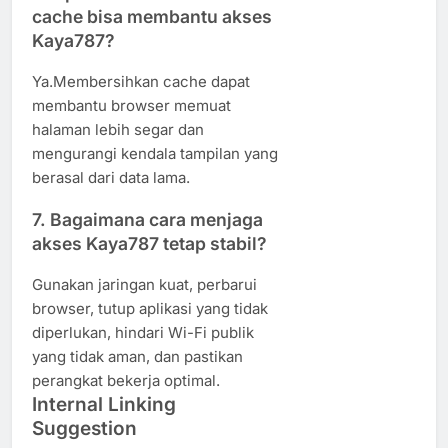
cache bisa membantu akses
Kaya787?
Ya.Membersihkan cache dapat
membantu browser memuat
halaman lebih segar dan
mengurangi kendala tampilan yang
berasal dari data lama.
7. Bagaimana cara menjaga
akses Kaya787 tetap stabil?
Gunakan jaringan kuat, perbarui
browser, tutup aplikasi yang tidak
diperlukan, hindari Wi-Fi publik
yang tidak aman, dan pastikan
perangkat bekerja optimal.
Internal Linking
Suggestion