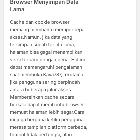
Browser Menyimpan Data
Lama
Cache dan cookie browser
memang membantu mempercepat
akses.Namun, jika data yang
tersimpan sudah terlalu lama,
halaman bisa gagal menampilkan
versi terbaru dengan benar.Hal ini
dapat memengaruhi pengalaman
saat membuka Kaya787, terutama
jika pengguna sering berpindah
antara beberapa jalur akses.
Membersihkan cache secara
berkala dapat membantu browser
memuat halaman lebih segar.Cara
ini juga berguna ketika pengguna
merasa tampilan platform berbeda,
tombol tidak berfungsi, atau