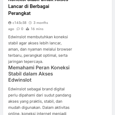
Lancar di Berbagai
Perangkat
c145c58
3 months
ago
0
16 mins
Edwinslot membutuhkan koneksi
stabil agar akses lebih lancar,
aman, dan nyaman melalui browser
terbaru, perangkat optimal, serta
jaringan tepercaya.
Memahami Peran Koneksi
Stabil dalam Akses
Edwinslot
Edwinslot sebagai brand digital
perlu dipahami dari sudut pandang
akses yang praktis, stabil, dan
mudah digunakan. Dalam aktivitas
online, koneksi internet menjadi