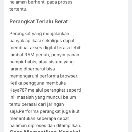
halaman berhenti pada proses
tertentu.
Perangkat Terlalu Berat
Perangkat yang menjalankan
banyak aplikasi sekaligus dapat
membuat akses digital terasa lebih
lambat.RAM penuh, penyimpanan
hampir habis, atau sistem yang
jarang diperbarui bisa
memengaruhi performa browser.
Ketika pengguna membuka
Kaya787 melalui perangkat seperti
ini, masalah yang muncul belum
tentu berasal dari jaringan
saja.Performa perangkat juga ikut
menentukan seberapa cepat
halaman diproses dan ditampilkan.