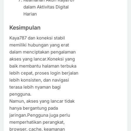
dalam Aktivitas Digital
Harian
Kesimpulan
Kaya787 dan koneksi stabil
memiliki hubungan yang erat
dalam menciptakan pengalaman
akses yang lancar.Koneksi yang
baik membantu halaman terbuka
lebih cepat, proses login berjalan
lebih konsisten, dan navigasi
terasa lebih nyaman bagi
pengguna.
Namun, akses yang lancar tidak
hanya bergantung pada
jaringan.Pengguna juga perlu
memperhatikan perangkat,
browser, cache, keamanan