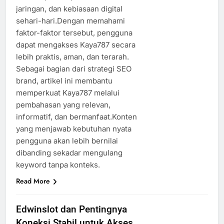
jaringan, dan kebiasaan digital
sehari-hari.Dengan memahami
faktor-faktor tersebut, pengguna
dapat mengakses Kaya787 secara
lebih praktis, aman, dan terarah.
Sebagai bagian dari strategi SEO
brand, artikel ini membantu
memperkuat Kaya787 melalui
pembahasan yang relevan,
informatif, dan bermanfaat.Konten
yang menjawab kebutuhan nyata
pengguna akan lebih bernilai
dibanding sekadar mengulang
keyword tanpa konteks.
Read More
Edwinslot dan Pentingnya
Koneksi Stabil untuk Akses