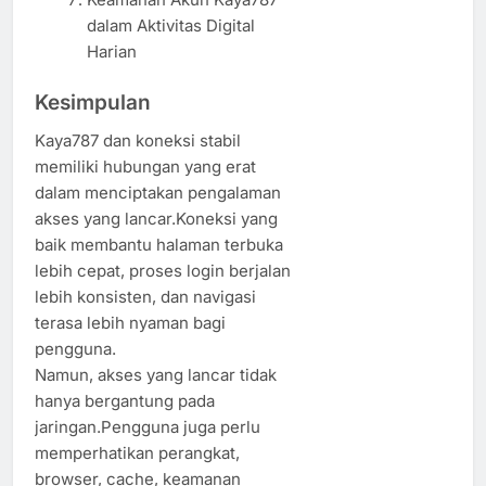
dalam Aktivitas Digital
Harian
Kesimpulan
Kaya787 dan koneksi stabil
memiliki hubungan yang erat
dalam menciptakan pengalaman
akses yang lancar.Koneksi yang
baik membantu halaman terbuka
lebih cepat, proses login berjalan
lebih konsisten, dan navigasi
terasa lebih nyaman bagi
pengguna.
Namun, akses yang lancar tidak
hanya bergantung pada
jaringan.Pengguna juga perlu
memperhatikan perangkat,
browser, cache, keamanan