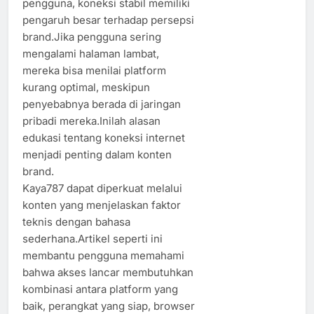
pengguna, koneksi stabil memiliki
pengaruh besar terhadap persepsi
brand.Jika pengguna sering
mengalami halaman lambat,
mereka bisa menilai platform
kurang optimal, meskipun
penyebabnya berada di jaringan
pribadi mereka.Inilah alasan
edukasi tentang koneksi internet
menjadi penting dalam konten
brand.
Kaya787 dapat diperkuat melalui
konten yang menjelaskan faktor
teknis dengan bahasa
sederhana.Artikel seperti ini
membantu pengguna memahami
bahwa akses lancar membutuhkan
kombinasi antara platform yang
baik, perangkat yang siap, browser