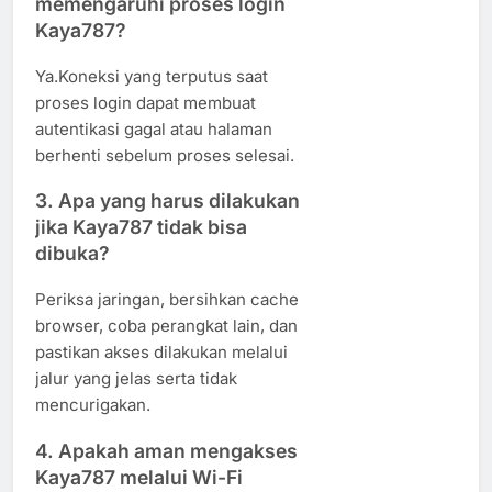
memengaruhi proses login
Kaya787?
Ya.Koneksi yang terputus saat
proses login dapat membuat
autentikasi gagal atau halaman
berhenti sebelum proses selesai.
3. Apa yang harus dilakukan
jika Kaya787 tidak bisa
dibuka?
Periksa jaringan, bersihkan cache
browser, coba perangkat lain, dan
pastikan akses dilakukan melalui
jalur yang jelas serta tidak
mencurigakan.
4. Apakah aman mengakses
Kaya787 melalui Wi-Fi