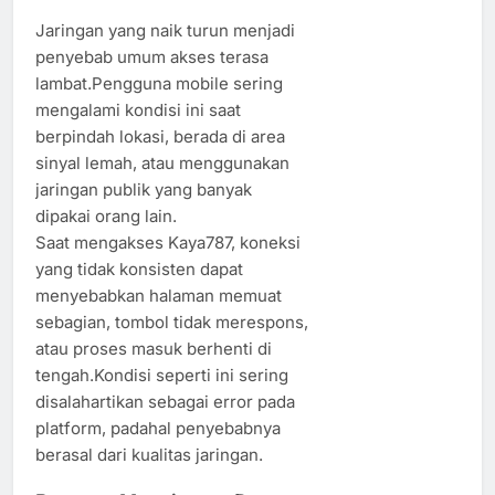
Jaringan yang naik turun menjadi
penyebab umum akses terasa
lambat.Pengguna mobile sering
mengalami kondisi ini saat
berpindah lokasi, berada di area
sinyal lemah, atau menggunakan
jaringan publik yang banyak
dipakai orang lain.
Saat mengakses Kaya787, koneksi
yang tidak konsisten dapat
menyebabkan halaman memuat
sebagian, tombol tidak merespons,
atau proses masuk berhenti di
tengah.Kondisi seperti ini sering
disalahartikan sebagai error pada
platform, padahal penyebabnya
berasal dari kualitas jaringan.