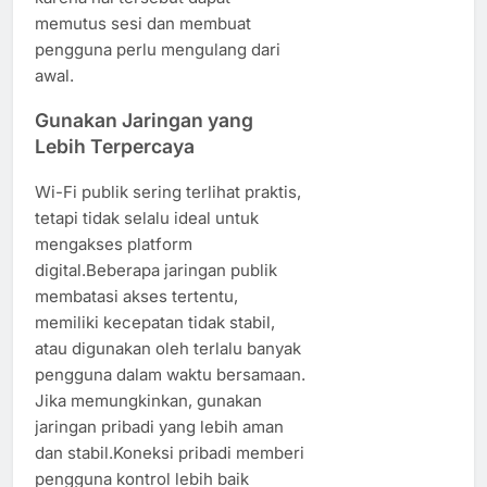
memutus sesi dan membuat
pengguna perlu mengulang dari
awal.
Gunakan Jaringan yang
Lebih Terpercaya
Wi-Fi publik sering terlihat praktis,
tetapi tidak selalu ideal untuk
mengakses platform
digital.Beberapa jaringan publik
membatasi akses tertentu,
memiliki kecepatan tidak stabil,
atau digunakan oleh terlalu banyak
pengguna dalam waktu bersamaan.
Jika memungkinkan, gunakan
jaringan pribadi yang lebih aman
dan stabil.Koneksi pribadi memberi
pengguna kontrol lebih baik