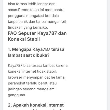
bisa terasa lebih lancar dan
aman.Pendekatan ini membantu
pengguna mengatasi kendala
tanpa panik dan tanpa mengambil
tindakan yang berisiko.
FAQ Seputar Kaya787 dan
Koneksi Stabil
1. Mengapa Kaya787 terasa
lambat saat dibuka?
Kaya787 bisa terasa lambat karena
koneksi internet tidak stabil,
browser menyimpan cache lama,
perangkat terlalu berat, atau
jaringan sedang mengalami
gangguan.
2. Apakah koneksi internet