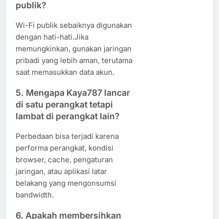
publik?
Wi-Fi publik sebaiknya digunakan
dengan hati-hati.Jika
memungkinkan, gunakan jaringan
pribadi yang lebih aman, terutama
saat memasukkan data akun.
5. Mengapa Kaya787 lancar
di satu perangkat tetapi
lambat di perangkat lain?
Perbedaan bisa terjadi karena
performa perangkat, kondisi
browser, cache, pengaturan
jaringan, atau aplikasi latar
belakang yang mengonsumsi
bandwidth.
6. Apakah membersihkan