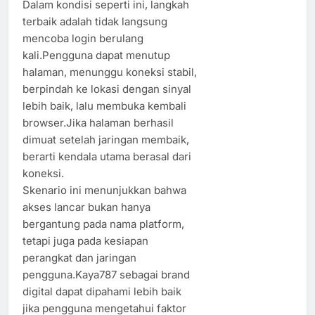
Dalam kondisi seperti ini, langkah
terbaik adalah tidak langsung
mencoba login berulang
kali.Pengguna dapat menutup
halaman, menunggu koneksi stabil,
berpindah ke lokasi dengan sinyal
lebih baik, lalu membuka kembali
browser.Jika halaman berhasil
dimuat setelah jaringan membaik,
berarti kendala utama berasal dari
koneksi.
Skenario ini menunjukkan bahwa
akses lancar bukan hanya
bergantung pada nama platform,
tetapi juga pada kesiapan
perangkat dan jaringan
pengguna.Kaya787 sebagai brand
digital dapat dipahami lebih baik
jika pengguna mengetahui faktor