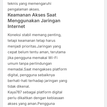
teknis yang memengaruhi
pengalaman akses.
Keamanan Akses Saat
Menggunakan Jaringan
Internet
Koneksi stabil memang penting,
tetapi keamanan tetap harus
menjadi prioritas.Jaringan yang
cepat belum tentu aman, terutama
jika pengguna memakai Wi-Fi
umum tanpa perlindungan
memadai.Saat mengakses platform
digital, pengguna sebaiknya
berhati-hati terhadap jaringan yang
tidak dikenal.
Kaya787 sebagai platform digital
perlu dikaitkan dengan kebiasaan
akses yang aman.Pengguna