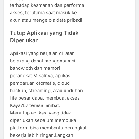
terhadap keamanan dan performa
akses, terutama saat masuk ke
akun atau mengelola data pribadi.
Tutup Aplikasi yang Tidak
Diperlukan
Aplikasi yang berjalan di latar
belakang dapat mengonsumsi
bandwidth dan memori
perangkat.Misalnya, aplikasi
pembaruan otomatis, cloud
backup, streaming, atau unduhan
file besar dapat membuat akses
Kaya787 terasa lambat.
Menutup aplikasi yang tidak
diperlukan sebelum membuka
platform bisa membantu perangkat
bekerja lebih ringan.Langkah