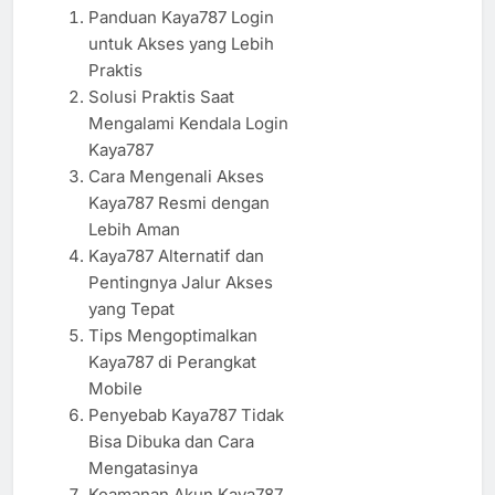
Panduan Kaya787 Login
untuk Akses yang Lebih
Praktis
Solusi Praktis Saat
Mengalami Kendala Login
Kaya787
Cara Mengenali Akses
Kaya787 Resmi dengan
Lebih Aman
Kaya787 Alternatif dan
Pentingnya Jalur Akses
yang Tepat
Tips Mengoptimalkan
Kaya787 di Perangkat
Mobile
Penyebab Kaya787 Tidak
Bisa Dibuka dan Cara
Mengatasinya
Keamanan Akun Kaya787