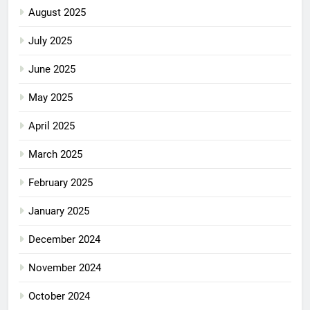
August 2025
July 2025
June 2025
May 2025
April 2025
March 2025
February 2025
January 2025
December 2024
November 2024
October 2024