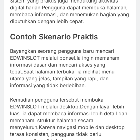
Sistem yang praktis juga mendukung aktivitas
digital harian.Pengguna dapat membuka halaman,
membaca informasi, dan menemukan bagian yang
dibutuhkan dengan lebih cepat.
Contoh Skenario Praktis
Bayangkan seorang pengguna baru mencari
EDWINSLOT melalui ponsel.Ia ingin memahami
informasi dasar dan mencari akses yang
tepat.Saat halaman terbuka, ia melihat menu
utama yang jelas, tampilan yang rapi, dan
informasi yang tidak berlebihan.
Kemudian pengguna tersebut membuka
EDWINSLOT melalui desktop.Dengan layar lebih
luas, ia dapat membaca informasi lebih detail dan
memahami struktur halaman secara
menyeluruh.Karena navigasi mobile dan desktop
terasa konsisten, pengguna tidak perlu