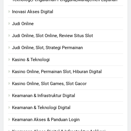
Inovasi Akses Digital
Judi Online
Judi Online, Slot Online, Review Situs Slot
Judi Online, Slot, Strategi Permainan
Kasino & Teknologi
Kasino Online, Permainan Slot, Hiburan Digital
Kasino Online, Slot Games, Slot Gacor
Keamanan & Infrastruktur Digital
Keamanan & Teknologi Digital
Keamanan Akses & Panduan Login