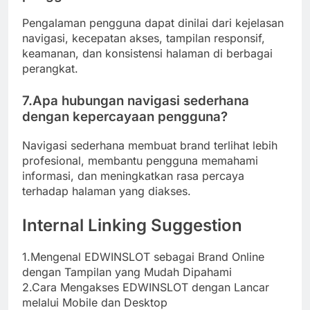
Pengalaman pengguna dapat dinilai dari kejelasan
navigasi, kecepatan akses, tampilan responsif,
keamanan, dan konsistensi halaman di berbagai
perangkat.
7.Apa hubungan navigasi sederhana
dengan kepercayaan pengguna?
Navigasi sederhana membuat brand terlihat lebih
profesional, membantu pengguna memahami
informasi, dan meningkatkan rasa percaya
terhadap halaman yang diakses.
Internal Linking Suggestion
1.Mengenal EDWINSLOT sebagai Brand Online
dengan Tampilan yang Mudah Dipahami
2.Cara Mengakses EDWINSLOT dengan Lancar
melalui Mobile dan Desktop