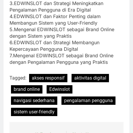
3.EDWINSLOT dan Strategi Meningkatkan
Pengalaman Pengguna di Era Digital
4.EDWINSLOT dan Faktor Penting dalam
Membangun Sistem yang User-Friendly
5.Mengenal EDWINSLOT sebagai Brand Online
dengan Sistem yang Praktis
6.EDWINSLOT dan Strategi Membangun
Kepercayaan Pengguna Digital
7.Mengenal EDWINSLOT sebagai Brand Online
dengan Pengalaman Pengguna yang Praktis
Tagged:
akses responsif
aktivitas digital
brand online
Edwinslot
navigasi sederhana
pengalaman pengguna
sistem user-friendly