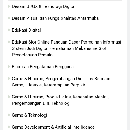
Desain UI/UX & Teknologi Digital
Desain Visual dan Fungsionalitas Antarmuka
Edukasi Digital
Edukasi Slot Online Panduan Dasar Permainan Informasi
Sistem Judi Digital Pemahaman Mekanisme Slot
Pengetahuan Pemula
Fitur dan Pengalaman Pengguna
Game & Hiburan, Pengembangan Diri, Tips Bermain
Game, Lifestyle, Keterampilan Berpikir
Game & Hiburan, Produktivitas, Kesehatan Mental,
Pengembangan Diri, Teknologi
Game & Teknologi
Game Development & Artificial Intelligence