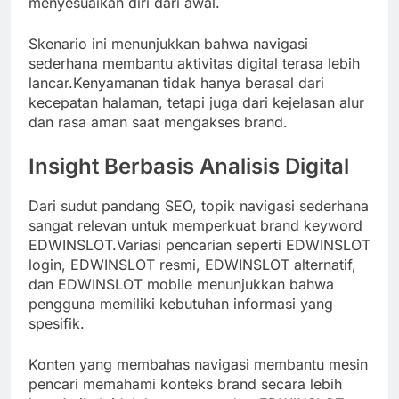
menyesuaikan diri dari awal.
Skenario ini menunjukkan bahwa navigasi
sederhana membantu aktivitas digital terasa lebih
lancar.Kenyamanan tidak hanya berasal dari
kecepatan halaman, tetapi juga dari kejelasan alur
dan rasa aman saat mengakses brand.
Insight Berbasis Analisis Digital
Dari sudut pandang SEO, topik navigasi sederhana
sangat relevan untuk memperkuat brand keyword
EDWINSLOT.Variasi pencarian seperti EDWINSLOT
login, EDWINSLOT resmi, EDWINSLOT alternatif,
dan EDWINSLOT mobile menunjukkan bahwa
pengguna memiliki kebutuhan informasi yang
spesifik.
Konten yang membahas navigasi membantu mesin
pencari memahami konteks brand secara lebih