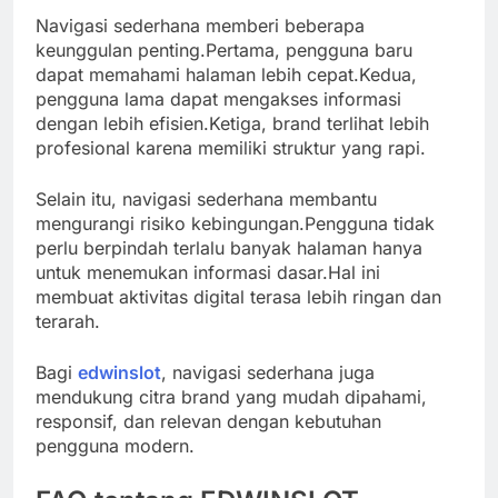
Navigasi sederhana memberi beberapa
keunggulan penting.Pertama, pengguna baru
dapat memahami halaman lebih cepat.Kedua,
pengguna lama dapat mengakses informasi
dengan lebih efisien.Ketiga, brand terlihat lebih
profesional karena memiliki struktur yang rapi.
Selain itu, navigasi sederhana membantu
mengurangi risiko kebingungan.Pengguna tidak
perlu berpindah terlalu banyak halaman hanya
untuk menemukan informasi dasar.Hal ini
membuat aktivitas digital terasa lebih ringan dan
terarah.
Bagi
edwinslot
, navigasi sederhana juga
mendukung citra brand yang mudah dipahami,
responsif, dan relevan dengan kebutuhan
pengguna modern.