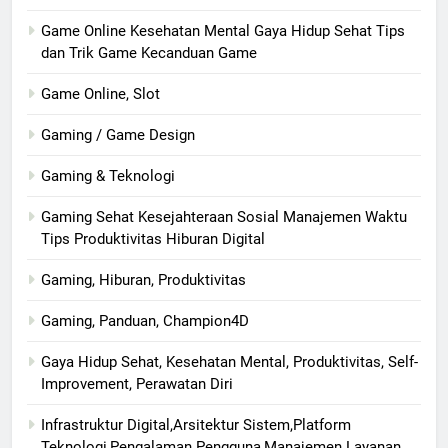
Game Online Kesehatan Mental Gaya Hidup Sehat Tips
dan Trik Game Kecanduan Game
Game Online, Slot
Gaming / Game Design
Gaming & Teknologi
Gaming Sehat Kesejahteraan Sosial Manajemen Waktu
Tips Produktivitas Hiburan Digital
Gaming, Hiburan, Produktivitas
Gaming, Panduan, Champion4D
Gaya Hidup Sehat, Kesehatan Mental, Produktivitas, Self-
Improvement, Perawatan Diri
Infrastruktur Digital,Arsitektur Sistem,Platform
Teknologi,Pengalaman Pengguna,Manajemen Layanan