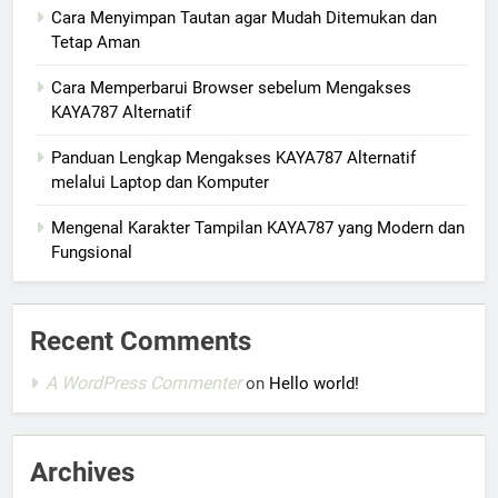
Cara Menyimpan Tautan agar Mudah Ditemukan dan
Tetap Aman
Cara Memperbarui Browser sebelum Mengakses
KAYA787 Alternatif
Panduan Lengkap Mengakses KAYA787 Alternatif
melalui Laptop dan Komputer
Mengenal Karakter Tampilan KAYA787 yang Modern dan
Fungsional
Recent Comments
A WordPress Commenter
on
Hello world!
Archives