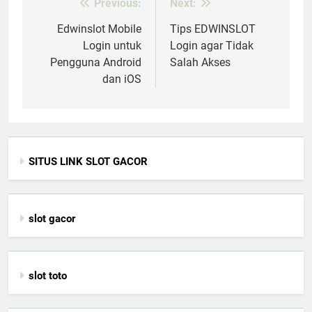
Previous:
Next:
Post
navigation
Edwinslot Mobile
Tips EDWINSLOT
Login untuk
Login agar Tidak
Pengguna Android
Salah Akses
dan iOS
SITUS LINK SLOT GACOR
slot gacor
slot toto