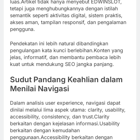
luas.Artikel tidak hanya menyebut EDWINSLOT,
tetapi juga menghubungkannya dengan istilah
semantik seperti aktivitas digital, sistem praktis,
akses aman, tampilan responsif, dan pengalaman
pengguna.
Pendekatan ini lebih natural dibandingkan
pengulangan kata kunci berlebihan.Konten yang
jelas, informatif, dan membantu pembaca lebih
kuat untuk mendukung SEO jangka panjang.
Sudut Pandang Keahlian dalam
Menilai Navigasi
Dalam analisis user experience, navigasi dapat
dinilai melalui lima aspek utama: clarity, usability,
accessibility, consistency, dan trust.Clarity
berkaitan dengan kejelasan informasi.Usability
berkaitan dengan kemudahan
penggunaan.Accessibility berkaitan dengan