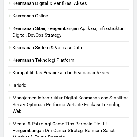
Keamanan Digital & Verifikasi Akses
Keamanan Online
Keamanan Siber, Pengembangan Aplikasi, Infrastruktur
Digital, DevOps Strategy
Keamanan Sistem & Validasi Data
Keamanan Teknologi Platform
Kompatibilitas Perangkat dan Keamanan Akses
laris4d
Manajemen Infrastruktur Digital Keamanan dan Stabilitas
Server Optimasi Performa Website Edukasi Teknologi
Web
Mental & Psikologi Game Tips Bermain Efektif
Pengembangan Diri Gamer Strategi Bermain Sehat