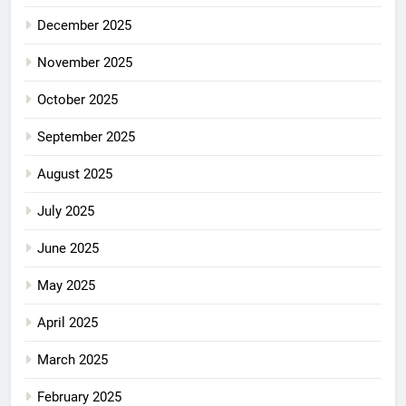
December 2025
November 2025
October 2025
September 2025
August 2025
July 2025
June 2025
May 2025
April 2025
March 2025
February 2025