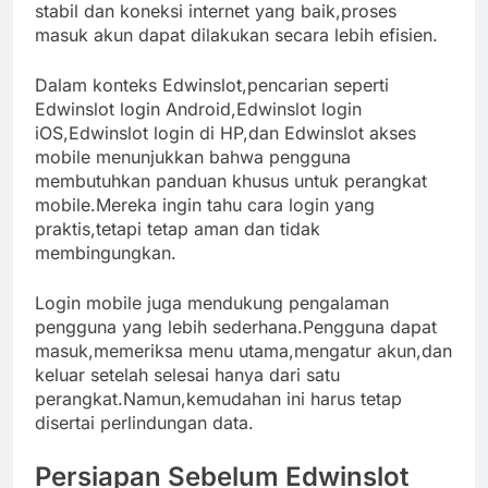
stabil dan koneksi internet yang baik,proses
masuk akun dapat dilakukan secara lebih efisien.
Dalam konteks Edwinslot,pencarian seperti
Edwinslot login Android,Edwinslot login
iOS,Edwinslot login di HP,dan Edwinslot akses
mobile menunjukkan bahwa pengguna
membutuhkan panduan khusus untuk perangkat
mobile.Mereka ingin tahu cara login yang
praktis,tetapi tetap aman dan tidak
membingungkan.
Login mobile juga mendukung pengalaman
pengguna yang lebih sederhana.Pengguna dapat
masuk,memeriksa menu utama,mengatur akun,dan
keluar setelah selesai hanya dari satu
perangkat.Namun,kemudahan ini harus tetap
disertai perlindungan data.
Persiapan Sebelum Edwinslot