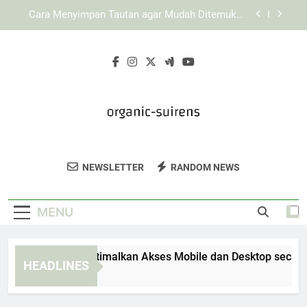
Skip
Cara Memperbarui Browser sebelum Mengakses
to
KAYA787 Alternatif
content
Panduan Lengkap Mengakses KAYA787 Alternatif
melalui Laptop dan Komputer
Panduan Mengoptimalkan Akses Mobile dan
Desktop secara Stabil dan Aman
Cara Menyimpan Tautan agar Mudah Ditemukan
dan Tetap Aman
Cara Memperbarui Browser sebelum Mengakses
KAYA787 Alternatif
Organic Suirens
Temukan Produk Organik Dan Solusi
Panduan Lengkap Mengakses KAYA787 Alternatif
NEWSLETTER
RANDOM NEWS
melalui Laptop dan Komputer
Kesehatan Alami Di Organic Suirens. Untuk
Gaya Hidup Yang Lebih Sehat Dan Alami.
MENU
nduan Mengoptimalkan Akses Mobile dan Desktop secara Sta
HEADLINES
Weeks Ago