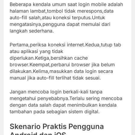
Beberapa kendala umum saat login mobile adalah
halaman lambat,tombol tidak merespons,data
auto-fill salah,atau koneksi terputus.Untuk
mengatasinya,pengguna dapat memulai dari
langkah sederhana.
Pertama,periksa koneksi internet.Kedua,tutup tab
atau aplikasi yang tidak
diperlukan.Ketiga,bersihkan cache
browser.Keempat,perbarui browser jika belum
dilakukan.Kelima,masukkan data login secara
manual jika auto-fill terlihat tidak sesuai.
Jangan mencoba login berkali-kali tanpa
mengetahui penyebabnya.Terlalu sering mencoba
dengan data salah dapat menimbulkan kendala
tambahan pada sebagian sistem digital.
Skenario Praktis Pengguna