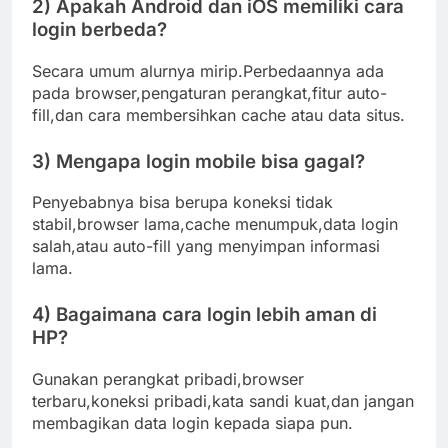
2) Apakah Android dan iOS memiliki cara
login berbeda?
Secara umum alurnya mirip.Perbedaannya ada
pada browser,pengaturan perangkat,fitur auto-
fill,dan cara membersihkan cache atau data situs.
3) Mengapa login mobile bisa gagal?
Penyebabnya bisa berupa koneksi tidak
stabil,browser lama,cache menumpuk,data login
salah,atau auto-fill yang menyimpan informasi
lama.
4) Bagaimana cara login lebih aman di
HP?
Gunakan perangkat pribadi,browser
terbaru,koneksi pribadi,kata sandi kuat,dan jangan
membagikan data login kepada siapa pun.