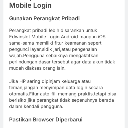
Mobile Login
Gunakan Perangkat Pribadi
Perangkat pribadi lebih disarankan untuk
Edwinslot Mobile Login.Android maupun iOS
sama-sama memiliki fitur keamanan seperti
pengunci layar,sidik jari,atau pengenalan
wajah.Pengguna sebaiknya mengaktifkan
perlindungan dasar tersebut agar data akun tidak
mudah diakses orang lain.
Jika HP sering dipinjam keluarga atau
teman,jangan menyimpan data login secara
otomatis.Fitur auto-fill memang praktis,tetapi bisa
berisiko jika perangkat tidak sepenuhnya berada
dalam kendali pengguna.
Pastikan Browser Diperbarui