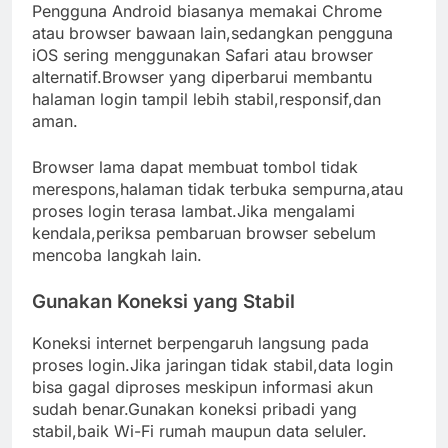
Pengguna Android biasanya memakai Chrome
atau browser bawaan lain,sedangkan pengguna
iOS sering menggunakan Safari atau browser
alternatif.Browser yang diperbarui membantu
halaman login tampil lebih stabil,responsif,dan
aman.
Browser lama dapat membuat tombol tidak
merespons,halaman tidak terbuka sempurna,atau
proses login terasa lambat.Jika mengalami
kendala,periksa pembaruan browser sebelum
mencoba langkah lain.
Gunakan Koneksi yang Stabil
Koneksi internet berpengaruh langsung pada
proses login.Jika jaringan tidak stabil,data login
bisa gagal diproses meskipun informasi akun
sudah benar.Gunakan koneksi pribadi yang
stabil,baik Wi-Fi rumah maupun data seluler.