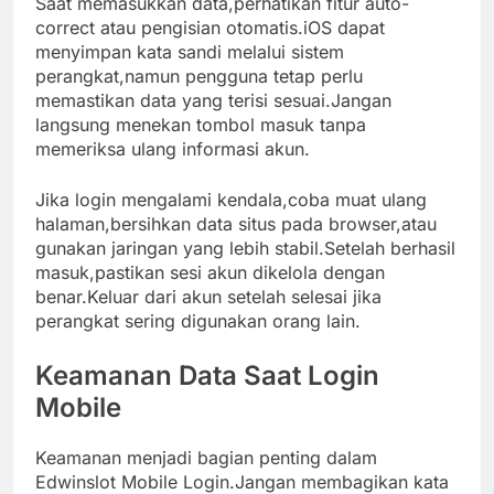
Saat memasukkan data,perhatikan fitur auto-
correct atau pengisian otomatis.iOS dapat
menyimpan kata sandi melalui sistem
perangkat,namun pengguna tetap perlu
memastikan data yang terisi sesuai.Jangan
langsung menekan tombol masuk tanpa
memeriksa ulang informasi akun.
Jika login mengalami kendala,coba muat ulang
halaman,bersihkan data situs pada browser,atau
gunakan jaringan yang lebih stabil.Setelah berhasil
masuk,pastikan sesi akun dikelola dengan
benar.Keluar dari akun setelah selesai jika
perangkat sering digunakan orang lain.
Keamanan Data Saat Login
Mobile
Keamanan menjadi bagian penting dalam
Edwinslot Mobile Login.Jangan membagikan kata