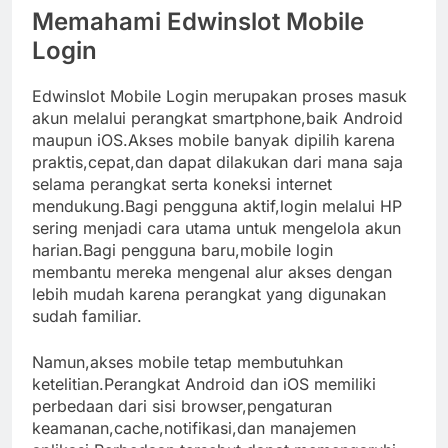
Memahami Edwinslot Mobile
Login
Edwinslot Mobile Login merupakan proses masuk
akun melalui perangkat smartphone,baik Android
maupun iOS.Akses mobile banyak dipilih karena
praktis,cepat,dan dapat dilakukan dari mana saja
selama perangkat serta koneksi internet
mendukung.Bagi pengguna aktif,login melalui HP
sering menjadi cara utama untuk mengelola akun
harian.Bagi pengguna baru,mobile login
membantu mereka mengenal alur akses dengan
lebih mudah karena perangkat yang digunakan
sudah familiar.
Namun,akses mobile tetap membutuhkan
ketelitian.Perangkat Android dan iOS memiliki
perbedaan dari sisi browser,pengaturan
keamanan,cache,notifikasi,dan manajemen