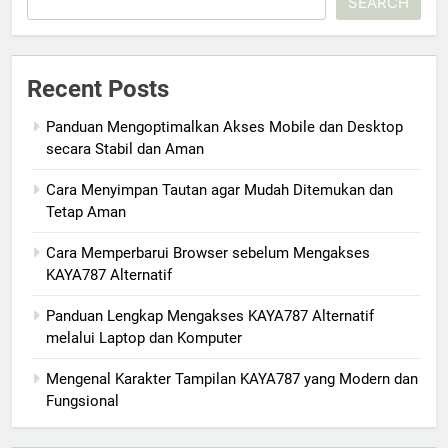
SEARCH
Recent Posts
Panduan Mengoptimalkan Akses Mobile dan Desktop
secara Stabil dan Aman
Cara Menyimpan Tautan agar Mudah Ditemukan dan
Tetap Aman
Cara Memperbarui Browser sebelum Mengakses
KAYA787 Alternatif
Panduan Lengkap Mengakses KAYA787 Alternatif
melalui Laptop dan Komputer
Mengenal Karakter Tampilan KAYA787 yang Modern dan
Fungsional