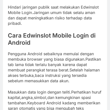
Hindari jaringan publik saat melakukan Edwinslot
Mobile Login.Jaringan umum tidak selalu aman
dan dapat meningkatkan risiko terhadap data
pribadi.
Cara Edwinslot Mobile Login di
Android
Pengguna Android sebaiknya memulai dengan
membuka browser yang biasa digunakan.Pastikan
tab lama tidak terlalu banyak karena dapat
membuat perangkat terasa berat.Setelah halaman
akses terbuka,baca instruksi yang tersedia
sebelum memasukkan data akun.
Masukkan data login dengan teliti.Perhatikan huruf
kapital,angka,simbol,dan kemungkinan spasi
tambahan.Keyboard Android kadang memberikan
saran otomatis yang bisa mengubah teks