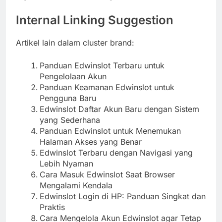
Internal Linking Suggestion
Artikel lain dalam cluster brand:
Panduan Edwinslot Terbaru untuk
Pengelolaan Akun
Panduan Keamanan Edwinslot untuk
Pengguna Baru
Edwinslot Daftar Akun Baru dengan Sistem
yang Sederhana
Panduan Edwinslot untuk Menemukan
Halaman Akses yang Benar
Edwinslot Terbaru dengan Navigasi yang
Lebih Nyaman
Cara Masuk Edwinslot Saat Browser
Mengalami Kendala
Edwinslot Login di HP: Panduan Singkat dan
Praktis
Cara Mengelola Akun Edwinslot agar Tetap