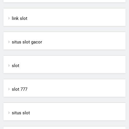
link slot
situs slot gacor
slot
slot 777
situs slot