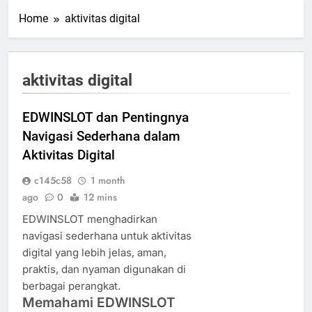
Home
aktivitas digital
aktivitas digital
EDWINSLOT dan Pentingnya
Navigasi Sederhana dalam
Aktivitas Digital
c145c58
1 month
ago
0
12 mins
EDWINSLOT menghadirkan
navigasi sederhana untuk aktivitas
digital yang lebih jelas, aman,
praktis, dan nyaman digunakan di
berbagai perangkat.
Memahami EDWINSLOT