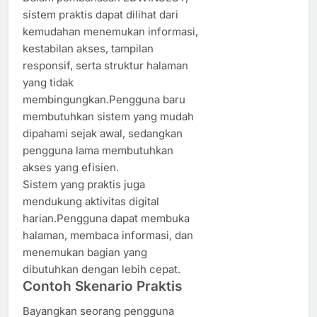
sistem praktis dapat dilihat dari
kemudahan menemukan informasi,
kestabilan akses, tampilan
responsif, serta struktur halaman
yang tidak
membingungkan.Pengguna baru
membutuhkan sistem yang mudah
dipahami sejak awal, sedangkan
pengguna lama membutuhkan
akses yang efisien.
Sistem yang praktis juga
mendukung aktivitas digital
harian.Pengguna dapat membuka
halaman, membaca informasi, dan
menemukan bagian yang
dibutuhkan dengan lebih cepat.
Contoh Skenario Praktis
Bayangkan seorang pengguna