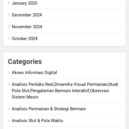
January 2025
December 2024
November 2024
October 2024
Categories
Akses Informasi Digital
Analisis Perilaku Reel,Dinamika Visual Permainan,Studi
Pola Slot,Pengalaman Bermain Interaktif,Observasi
Sistem Mesin
Analisis Permainan & Strategi Bermain
Analisis Slot & Pola Waktu