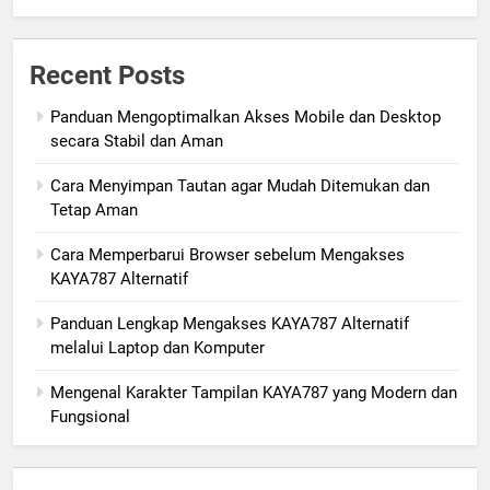
Recent Posts
Panduan Mengoptimalkan Akses Mobile dan Desktop
secara Stabil dan Aman
Cara Menyimpan Tautan agar Mudah Ditemukan dan
Tetap Aman
Cara Memperbarui Browser sebelum Mengakses
KAYA787 Alternatif
Panduan Lengkap Mengakses KAYA787 Alternatif
melalui Laptop dan Komputer
Mengenal Karakter Tampilan KAYA787 yang Modern dan
Fungsional