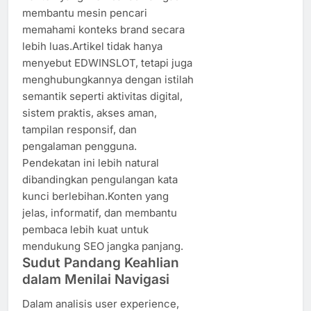
membantu mesin pencari
memahami konteks brand secara
lebih luas.Artikel tidak hanya
menyebut EDWINSLOT, tetapi juga
menghubungkannya dengan istilah
semantik seperti aktivitas digital,
sistem praktis, akses aman,
tampilan responsif, dan
pengalaman pengguna.
Pendekatan ini lebih natural
dibandingkan pengulangan kata
kunci berlebihan.Konten yang
jelas, informatif, dan membantu
pembaca lebih kuat untuk
mendukung SEO jangka panjang.
Sudut Pandang Keahlian
dalam Menilai Navigasi
Dalam analisis user experience,