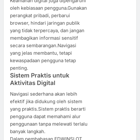
Keamanan digital juga dipengaruhi
oleh kebiasaan pengguna.Gunakan
perangkat pribadi, perbarui
browser, hindari jaringan publik
yang tidak terpercaya, dan jangan
membagikan informasi sensitif
secara sembarangan.Navigasi
yang jelas membantu, tetapi
kewaspadaan pengguna tetap
penting.
Sistem Praktis untuk
Aktivitas Digital
Navigasi sederhana akan lebih
efektif jika didukung oleh sistem
yang praktis.Sistem praktis berarti
pengguna dapat memahami alur
penggunaan tanpa melewati terlalu
banyak langkah.
Dalam pembahasan EDWINSLOT,