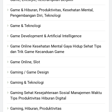
Game & Hiburan, Produktivitas, Kesehatan Mental,
Pengembangan Diri, Teknologi
Game & Teknologi
Game Development & Artificial Intelligence
Game Online Kesehatan Mental Gaya Hidup Sehat Tips
dan Trik Game Kecanduan Game
Game Online, Slot
Gaming / Game Design
Gaming & Teknologi
Gaming Sehat Kesejahteraan Sosial Manajemen Waktu
Tips Produktivitas Hiburan Digital
Gaming, Hiburan, Produktivitas