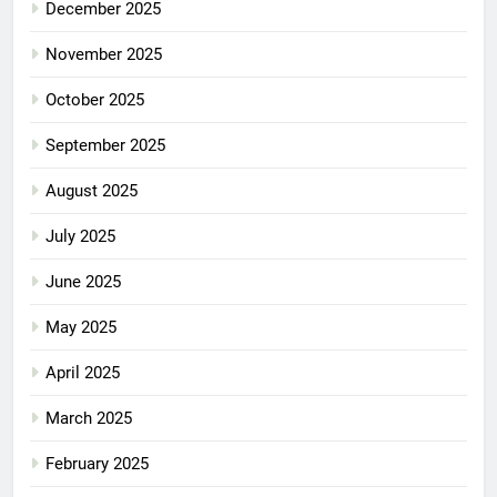
December 2025
November 2025
October 2025
September 2025
August 2025
July 2025
June 2025
May 2025
April 2025
March 2025
February 2025