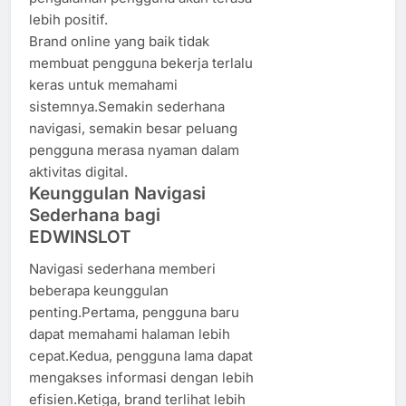
lebih positif.
Brand online yang baik tidak
membuat pengguna bekerja terlalu
keras untuk memahami
sistemnya.Semakin sederhana
navigasi, semakin besar peluang
pengguna merasa nyaman dalam
aktivitas digital.
Keunggulan Navigasi
Sederhana bagi
EDWINSLOT
Navigasi sederhana memberi
beberapa keunggulan
penting.Pertama, pengguna baru
dapat memahami halaman lebih
cepat.Kedua, pengguna lama dapat
mengakses informasi dengan lebih
efisien.Ketiga, brand terlihat lebih