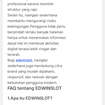
profesional karena memiliki
struktur yang rapi.
Selain itu, navigasi sederhana
membantu mengurangi risiko
kebingungan.Pengguna tidak perlu
berpindah terlalu banyak halaman
hanya untuk menemukan informasi
dasar.Hal ini membuat aktivitas
digital terasa lebih ringan dan
terarah.
Bagi
edwinslot
, navigasi
sederhana juga mendukung citra
brand yang mudah dipahami,
responsif, dan relevan dengan
kebutuhan pengguna modern.
FAQ tentang EDWINSLOT
1.Apa itu EDWINSLOT?