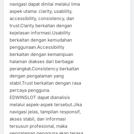
navigasi dapat dinilai melalui lima
aspek utama: clarity, usability,
accessibility, consistency, dan
trust.Clarity berkaitan dengan
kejelasan informasi.Usability
berkaitan dengan kemudahan
penggunaan.Accessibility
berkaitan dengan kemampuan
halaman diakses dari berbagai
perangkat.Consistency berkaitan
dengan pengalaman yang
stabil.Trust berkaitan dengan rasa
percaya pengguna.
EDWINSLOT dapat dianalisis
melalui aspek-aspek tersebut.Jika
navigasi jelas, tampilan responsif,
akses stabil, dan informasi
tersusun profesional, maka
pengalaman pengguna akan terasa