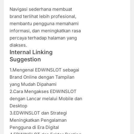
Navigasi sederhana membuat
brand terlihat lebih profesional,
membantu pengguna memahami
informasi, dan meningkatkan rasa
percaya terhadap halaman yang
diakses.
Internal Linking
Suggestion
1.Mengenal EDWINSLOT sebagai
Brand Online dengan Tampilan
yang Mudah Dipahami
2.Cara Mengakses EDWINSLOT
dengan Lancar melalui Mobile dan
Desktop
3.EDWINSLOT dan Strategi
Meningkatkan Pengalaman
Pengguna di Era Digital