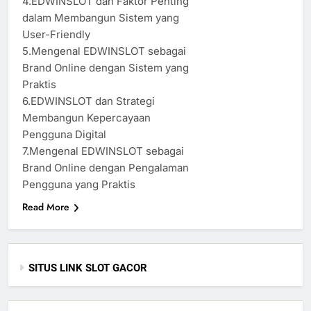
4.EDWINSLOT dan Faktor Penting
dalam Membangun Sistem yang
User-Friendly
5.Mengenal EDWINSLOT sebagai
Brand Online dengan Sistem yang
Praktis
6.EDWINSLOT dan Strategi
Membangun Kepercayaan
Pengguna Digital
7.Mengenal EDWINSLOT sebagai
Brand Online dengan Pengalaman
Pengguna yang Praktis
Read More
SITUS LINK SLOT GACOR