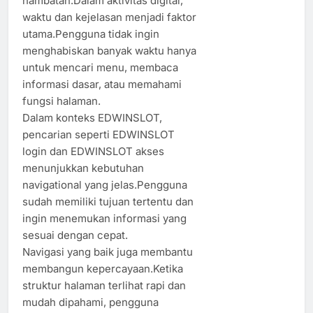
hambatan.Dalam aktivitas digital,
waktu dan kejelasan menjadi faktor
utama.Pengguna tidak ingin
menghabiskan banyak waktu hanya
untuk mencari menu, membaca
informasi dasar, atau memahami
fungsi halaman.
Dalam konteks EDWINSLOT,
pencarian seperti EDWINSLOT
login dan EDWINSLOT akses
menunjukkan kebutuhan
navigational yang jelas.Pengguna
sudah memiliki tujuan tertentu dan
ingin menemukan informasi yang
sesuai dengan cepat.
Navigasi yang baik juga membantu
membangun kepercayaan.Ketika
struktur halaman terlihat rapi dan
mudah dipahami, pengguna