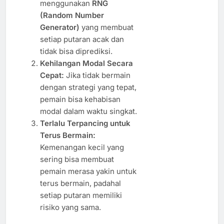
menggunakan
RNG
(Random Number
Generator)
yang membuat
setiap putaran acak dan
tidak bisa diprediksi.
Kehilangan Modal Secara
Cepat:
Jika tidak bermain
dengan strategi yang tepat,
pemain bisa kehabisan
modal dalam waktu singkat.
Terlalu Terpancing untuk
Terus Bermain:
Kemenangan kecil yang
sering bisa membuat
pemain merasa yakin untuk
terus bermain, padahal
setiap putaran memiliki
risiko yang sama.