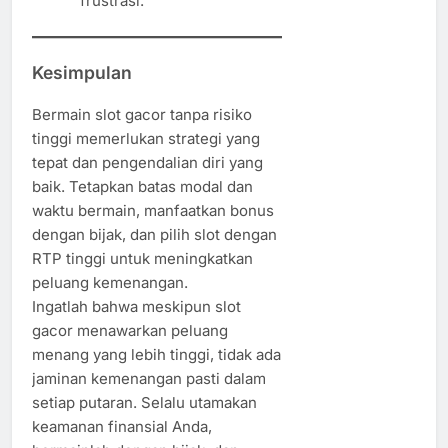
frustrasi.
Kesimpulan
Bermain slot gacor tanpa risiko
tinggi memerlukan strategi yang
tepat dan pengendalian diri yang
baik. Tetapkan batas modal dan
waktu bermain, manfaatkan bonus
dengan bijak, dan pilih slot dengan
RTP tinggi untuk meningkatkan
peluang kemenangan.
Ingatlah bahwa meskipun slot
gacor menawarkan peluang
menang yang lebih tinggi, tidak ada
jaminan kemenangan pasti dalam
setiap putaran. Selalu utamakan
keamanan finansial Anda,