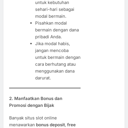
untuk kebutuhan
sehari-hari sebagai
modal bermain.
Pisahkan modal
bermain dengan dana
pribadi Anda.
Jika modal habis,
jangan mencoba
untuk bermain dengan
cara berhutang atau
menggunakan dana
darurat.
2.
Manfaatkan Bonus dan
Promosi dengan Bijak
Banyak situs slot online
menawarkan
bonus deposit
,
free