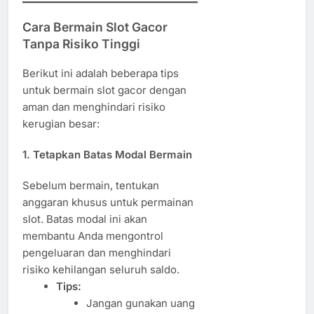
Cara Bermain Slot Gacor
Tanpa Risiko Tinggi
Berikut ini adalah beberapa tips
untuk bermain slot gacor dengan
aman dan menghindari risiko
kerugian besar:
1.
Tetapkan Batas Modal Bermain
Sebelum bermain, tentukan
anggaran khusus untuk permainan
slot. Batas modal ini akan
membantu Anda mengontrol
pengeluaran dan menghindari
risiko kehilangan seluruh saldo.
Tips:
Jangan gunakan uang