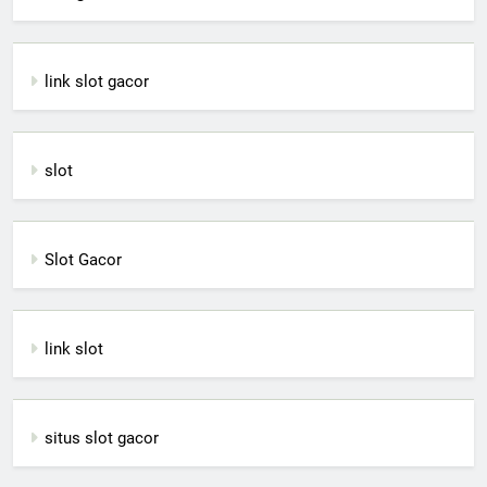
link slot gacor
slot
Slot Gacor
link slot
situs slot gacor