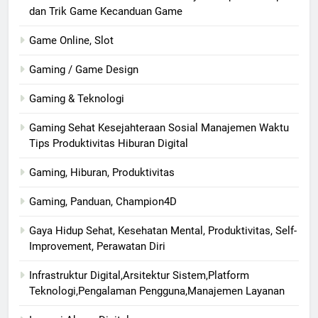
dan Trik Game Kecanduan Game
Game Online, Slot
Gaming / Game Design
Gaming & Teknologi
Gaming Sehat Kesejahteraan Sosial Manajemen Waktu
Tips Produktivitas Hiburan Digital
Gaming, Hiburan, Produktivitas
Gaming, Panduan, Champion4D
Gaya Hidup Sehat, Kesehatan Mental, Produktivitas, Self-
Improvement, Perawatan Diri
Infrastruktur Digital,Arsitektur Sistem,Platform
Teknologi,Pengalaman Pengguna,Manajemen Layanan