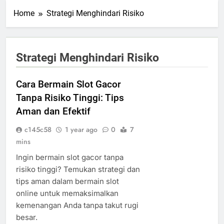
Home
Strategi Menghindari Risiko
Strategi Menghindari Risiko
Cara Bermain Slot Gacor
Tanpa Risiko Tinggi: Tips
Aman dan Efektif
c145c58
1 year ago
0
7
mins
Ingin bermain slot gacor tanpa
risiko tinggi? Temukan strategi dan
tips aman dalam bermain slot
online untuk memaksimalkan
kemenangan Anda tanpa takut rugi
besar.