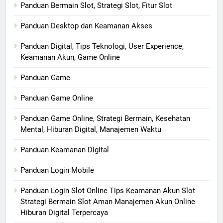
Panduan Bermain Slot, Strategi Slot, Fitur Slot
Panduan Desktop dan Keamanan Akses
Panduan Digital, Tips Teknologi, User Experience,
Keamanan Akun, Game Online
Panduan Game
Panduan Game Online
Panduan Game Online, Strategi Bermain, Kesehatan
Mental, Hiburan Digital, Manajemen Waktu
Panduan Keamanan Digital
Panduan Login Mobile
Panduan Login Slot Online Tips Keamanan Akun Slot
Strategi Bermain Slot Aman Manajemen Akun Online
Hiburan Digital Terpercaya