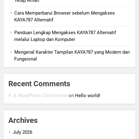
Tetap Aman
Cara Memperbarui Browser sebelum Mengakses
KAYA787 Alternatif
Panduan Lengkap Mengakses KAYA787 Alternatif
melalui Laptop dan Komputer
Mengenal Karakter Tampilan KAYA787 yang Modern dan
Fungsional
Recent Comments
A WordPress Commenter
on
Hello world!
Archives
July 2026