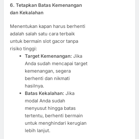
6.
Tetapkan Batas Kemenangan
dan Kekalahan
Menentukan kapan harus berhenti
adalah salah satu cara terbaik
untuk bermain slot gacor tanpa
risiko tinggi:
Target Kemenangan:
Jika
Anda sudah mencapai target
kemenangan, segera
berhenti dan nikmati
hasilnya.
Batas Kekalahan:
Jika
modal Anda sudah
menyusut hingga batas
tertentu, berhenti bermain
untuk menghindari kerugian
lebih lanjut.