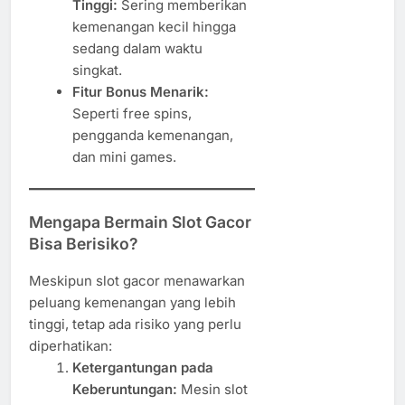
Tinggi:
Sering memberikan
kemenangan kecil hingga
sedang dalam waktu
singkat.
Fitur Bonus Menarik:
Seperti free spins,
pengganda kemenangan,
dan mini games.
Mengapa Bermain Slot Gacor
Bisa Berisiko?
Meskipun slot gacor menawarkan
peluang kemenangan yang lebih
tinggi, tetap ada risiko yang perlu
diperhatikan:
Ketergantungan pada
Keberuntungan:
Mesin slot