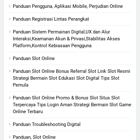
Panduan Pengguna, Aplikasi Mobile, Perjudian Online
Panduan Registrasi Lintas Perangkat
Panduan Sistem Permainan Digital,UX dan Alur
Interaksi,Keamanan Akun & Privasi,Stabilitas Akses
Platform,Kontrol Kebiasaan Pengguna
Panduan Slot Online
Panduan Slot Online Bonus Referral Slot Link Slot Resmi
Strategi Bermain Slot Edukasi Slot Digital Tips Slot
Pemula
Panduan Slot Online Promo & Bonus Slot Situs Slot
Terpercaya Tips Login Aman Strategi Bermain Slot Game
Online Terbaru
Panduan Troubleshooting Digital
Panduan, Slot Online