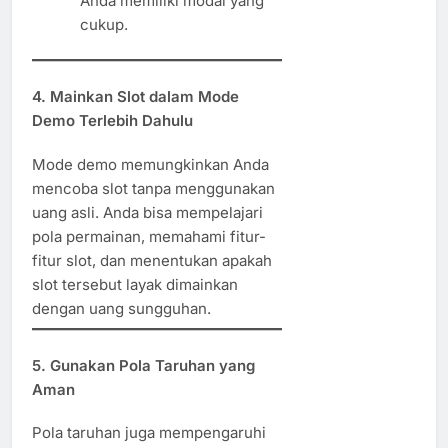
Anda memiliki modal yang
cukup.
4.
Mainkan Slot dalam Mode
Demo Terlebih Dahulu
Mode demo memungkinkan Anda
mencoba slot tanpa menggunakan
uang asli. Anda bisa mempelajari
pola permainan, memahami fitur-
fitur slot, dan menentukan apakah
slot tersebut layak dimainkan
dengan uang sungguhan.
5.
Gunakan Pola Taruhan yang
Aman
Pola taruhan juga mempengaruhi