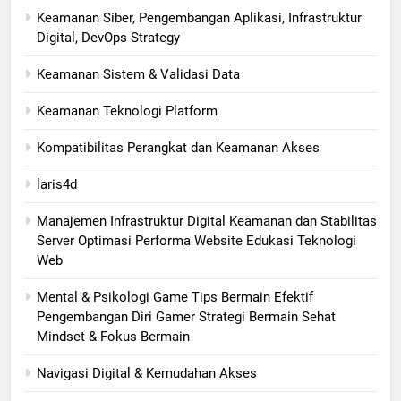
Keamanan Siber, Pengembangan Aplikasi, Infrastruktur
Digital, DevOps Strategy
Keamanan Sistem & Validasi Data
Keamanan Teknologi Platform
Kompatibilitas Perangkat dan Keamanan Akses
laris4d
Manajemen Infrastruktur Digital Keamanan dan Stabilitas
Server Optimasi Performa Website Edukasi Teknologi
Web
Mental & Psikologi Game Tips Bermain Efektif
Pengembangan Diri Gamer Strategi Bermain Sehat
Mindset & Fokus Bermain
Navigasi Digital & Kemudahan Akses