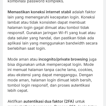
kombinasi password kompleks.
Memastikan koneksi internet stabil
adalah faktor
lain yang memengaruhi kecepatan login. Koneksi
lambat atau tidak konsisten dapat membuat
halaman login gagal dimuat atau tombol tidak
responsif. Gunakan jaringan Wi-Fi yang kuat atau
data seluler yang handal, dan pastikan tidak ada
aplikasi lain yang menggunakan bandwidth secara
berlebihan saat login.
Mode aman atau
incognito/private browsing
juga
bisa digunakan untuk mempercepat login. Mode
ini memuat halaman tanpa cache lama, cookies,
atau ekstensi yang dapat mengganggu. Dengan
mode aman, halaman login dimuat lebih bersih,
tombol login responsif, dan proses autentikasi
lebih cepat.
Aktifkan
autentikasi dua faktor (2FA)
untuk