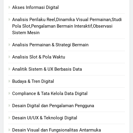
Akses Informasi Digital
Analisis Perilaku Reel,Dinamika Visual Permainan,Studi
Pola Slot,Pengalaman Bermain Interaktif,Observasi
Sistem Mesin
Analisis Permainan & Strategi Bermain
Analisis Slot & Pola Waktu
Analitik Sistem & UX Berbasis Data
Budaya & Tren Digital
Compliance & Tata Kelola Data Digital
Desain Digital dan Pengalaman Pengguna
Desain UI/UX & Teknologi Digital
Desain Visual dan Fungsionalitas Antarmuka