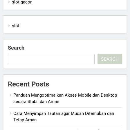
slot gacor
slot
Search
SEARCH
Recent Posts
Panduan Mengoptimalkan Akses Mobile dan Desktop
secara Stabil dan Aman
Cara Menyimpan Tautan agar Mudah Ditemukan dan
Tetap Aman