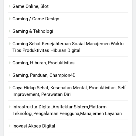
Game Online, Slot
Gaming / Game Design
Gaming & Teknologi
Gaming Sehat Kesejahteraan Sosial Manajemen Waktu
Tips Produktivitas Hiburan Digital
Gaming, Hiburan, Produktivitas
Gaming, Panduan, Champion4D
Gaya Hidup Sehat, Kesehatan Mental, Produktivitas, Self-
Improvement, Perawatan Diri
Infrastruktur Digital,Arsitektur Sistem,Platform
Teknologi,Pengalaman Pengguna,Manajemen Layanan
Inovasi Akses Digital