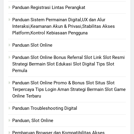
Panduan Registrasi Lintas Perangkat
Panduan Sistem Permainan Digital,UX dan Alur
Interaksi,Keamanan Akun & Privasi,Stabilitas Akses
Platform,Kontrol Kebiasaan Pengguna
Panduan Slot Online
Panduan Slot Online Bonus Referral Slot Link Slot Resmi
Strategi Bermain Slot Edukasi Slot Digital Tips Slot
Pemula
Panduan Slot Online Promo & Bonus Slot Situs Slot
Terpercaya Tips Login Aman Strategi Bermain Slot Game
Online Terbaru
Panduan Troubleshooting Digital
Panduan, Slot Online
Pembaruan Browser dan Kompatibilitas Akses