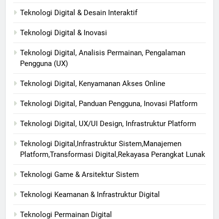
Teknologi Digital & Desain Interaktif
Teknologi Digital & Inovasi
Teknologi Digital, Analisis Permainan, Pengalaman
Pengguna (UX)
Teknologi Digital, Kenyamanan Akses Online
Teknologi Digital, Panduan Pengguna, Inovasi Platform
Teknologi Digital, UX/UI Design, Infrastruktur Platform
Teknologi Digital,Infrastruktur Sistem,Manajemen
Platform,Transformasi Digital,Rekayasa Perangkat Lunak
Teknologi Game & Arsitektur Sistem
Teknologi Keamanan & Infrastruktur Digital
Teknologi Permainan Digital