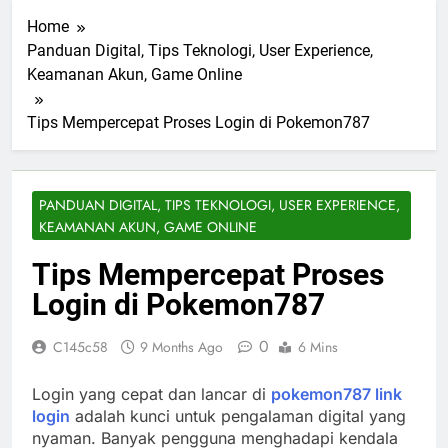
Home
Panduan Digital, Tips Teknologi, User Experience,
Keamanan Akun, Game Online
Tips Mempercepat Proses Login di Pokemon787
PANDUAN DIGITAL, TIPS TEKNOLOGI, USER EXPERIENCE,
KEAMANAN AKUN, GAME ONLINE
Tips Mempercepat Proses
Login di Pokemon787
0
C145c58
9 Months Ago
6 Mins
Login yang cepat dan lancar di
pokemon787 link
login
adalah kunci untuk pengalaman digital yang
nyaman. Banyak pengguna menghadapi kendala