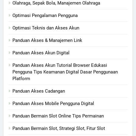
Olahraga, Sepak Bola, Manajemen Olahraga
Optimasi Pengalaman Pengguna
Optimasi Teknis dan Akses Akun
Panduan Akses & Manajemen Link
Panduan Akses Akun Digital
Panduan Akses Akun Tutorial Browser Edukasi
Pengguna Tips Keamanan Digital Dasar Penggunaan
Platform
Panduan Akses Cadangan
Panduan Akses Mobile Pengguna Digital
Panduan Bermain Slot Online Tips Permainan
Panduan Bermain Slot, Strategi Slot, Fitur Slot