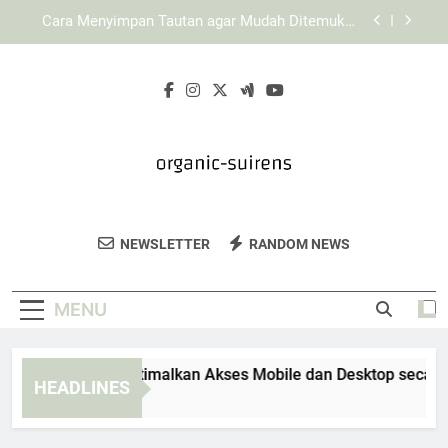
Skip
Cara Memperbarui Browser sebelum Mengakses
to
KAYA787 Alternatif
content
Panduan Lengkap Mengakses KAYA787 Alternatif
melalui Laptop dan Komputer
Panduan Mengoptimalkan Akses Mobile dan
Desktop secara Stabil dan Aman
Cara Menyimpan Tautan agar Mudah Ditemukan
dan Tetap Aman
Cara Memperbarui Browser sebelum Mengakses
KAYA787 Alternatif
Organic Suirens
Temukan Produk Organik Dan Solusi
Panduan Lengkap Mengakses KAYA787 Alternatif
NEWSLETTER
RANDOM NEWS
melalui Laptop dan Komputer
Kesehatan Alami Di Organic Suirens. Untuk
Gaya Hidup Yang Lebih Sehat Dan Alami.
MENU
nduan Mengoptimalkan Akses Mobile dan Desktop secara Sta
HEADLINES
Weeks Ago