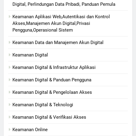
Digital, Perlindungan Data Pribadi, Panduan Pemula
Keamanan Aplikasi Web,Autentikasi dan Kontrol
Akses,Manajemen Akun Digital,Privasi
Pengguna,Operasional Sistem
Keamanan Data dan Manajemen Akun Digital
Keamanan Digital
Keamanan Digital & Infrastruktur Aplikasi
Keamanan Digital & Panduan Pengguna
Keamanan Digital & Pengelolaan Akses
Keamanan Digital & Teknologi
Keamanan Digital & Verifikasi Akses
Keamanan Online