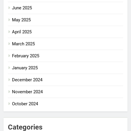
June 2025
May 2025
April 2025
March 2025
February 2025
January 2025
December 2024
November 2024
October 2024
Categories