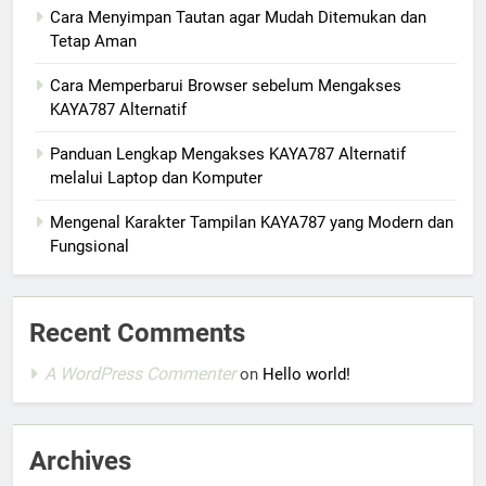
Cara Menyimpan Tautan agar Mudah Ditemukan dan
Tetap Aman
Cara Memperbarui Browser sebelum Mengakses
KAYA787 Alternatif
Panduan Lengkap Mengakses KAYA787 Alternatif
melalui Laptop dan Komputer
Mengenal Karakter Tampilan KAYA787 yang Modern dan
Fungsional
Recent Comments
A WordPress Commenter
on
Hello world!
Archives