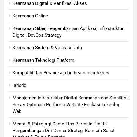
Keamanan Digital & Verifikasi Akses
Keamanan Online
Keamanan Siber, Pengembangan Aplikasi, Infrastruktur
Digital, DevOps Strategy
Keamanan Sistem & Validasi Data
Keamanan Teknologi Platform
Kompatibilitas Perangkat dan Keamanan Akses
laris4d
Manajemen Infrastruktur Digital Keamanan dan Stabilitas
Server Optimasi Performa Website Edukasi Teknologi
Web
Mental & Psikologi Game Tips Bermain Efektif
Pengembangan Diri Gamer Strategi Bermain Sehat