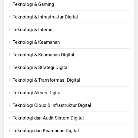
Teknologi & Gaming
Teknologi & Infrastruktur Digital
Teknologi & Internet
Teknologi & Keamanan
Teknologi & Keamanan Digital
Teknologi & Strategi Digital
Teknologi & Transformasi Digital
Teknologi Akses Digital
Teknologi Cloud & Infrastruktur Digital
Teknologi dan Audit Sistem Digital
Teknologi dan Keamanan Digital