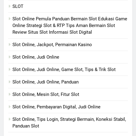
SLOT
Slot Online Pemula Panduan Bermain Slot Edukasi Game
Online Strategi Slot & RTP Tips Aman Bermain Slot
Review Situs Slot Informasi Slot Digital
Slot Online, Jackpot, Permainan Kasino
Slot Online, Judi Online
Slot Online, Judi Online, Game Slot, Tips & Trik Slot
Slot Online, Judi Online, Panduan
Slot Online, Mesin Slot, Fitur Slot
Slot Online, Pembayaran Digital, Judi Online
Slot Online, Tips Login, Strategi Bermain, Koneksi Stabil,
Panduan Slot