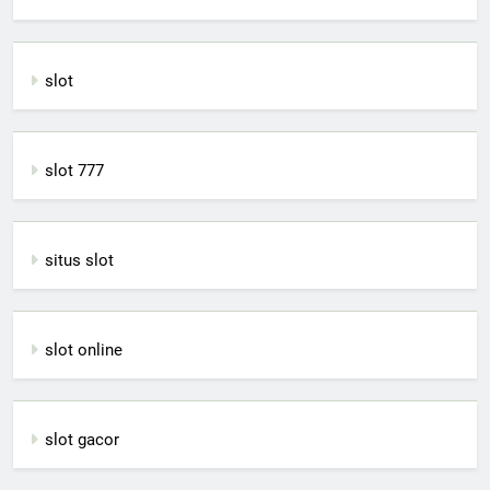
slot
slot 777
situs slot
slot online
slot gacor