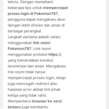
teknis. Dengan memahami
beberapa tips untuk
mempercepat
proses login di Pokemon787
,
pengguna dapat mengakses akun
dengan lebih efisien dan aman di
berbagai perangkat.
Langkah pertama adalah selalu
menggunakan
link resmi
Pokemon787
. Link resmi
menggunakan protokol
https://
,
yang menandakan koneksi
terenkripsi dan aman. Mengakses
link resmi tidak hanya
mempercepat proses login, tetapi
juga mencegah redirect atau
halaman error akibat link pihak
ketiga yang tidak valid.
Memperbarui
browser ke versi
terbaru
juga membantu