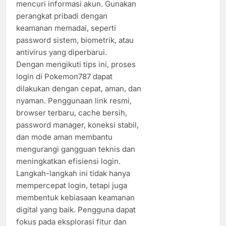
mencuri informasi akun. Gunakan
perangkat pribadi dengan
keamanan memadai, seperti
password sistem, biometrik, atau
antivirus yang diperbarui.
Dengan mengikuti tips ini, proses
login di Pokemon787 dapat
dilakukan dengan cepat, aman, dan
nyaman. Penggunaan link resmi,
browser terbaru, cache bersih,
password manager, koneksi stabil,
dan mode aman membantu
mengurangi gangguan teknis dan
meningkatkan efisiensi login.
Langkah-langkah ini tidak hanya
mempercepat login, tetapi juga
membentuk kebiasaan keamanan
digital yang baik. Pengguna dapat
fokus pada eksplorasi fitur dan