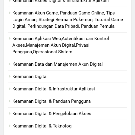
Keamanan Akses Digital & Infrastruktur Aplikasi
Keamanan Akun Game, Panduan Game Online, Tips
Login Aman, Strategi Bermain Pokemon, Tutorial Game
Digital, Perlindungan Data Pribadi, Panduan Pemula
Keamanan Aplikasi Web,Autentikasi dan Kontrol
Akses,Manajemen Akun Digital,Privasi
Pengguna,Operasional Sistem
Keamanan Data dan Manajemen Akun Digital
Keamanan Digital
Keamanan Digital & Infrastruktur Aplikasi
Keamanan Digital & Panduan Pengguna
Keamanan Digital & Pengelolaan Akses
Keamanan Digital & Teknologi