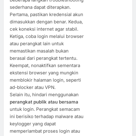
sederhana dapat diterapkan.
Pertama, pastikan kredensial akun
dimasukkan dengan benar. Kedua,
cek koneksi internet agar stabil.
Ketiga, coba login melalui browser
atau perangkat lain untuk
memastikan masalah bukan
berasal dari perangkat tertentu.
Keempat, nonaktifkan sementara
ekstensi browser yang mungkin
memblokir halaman login, seperti
ad-blocker atau VPN.
Selain itu, hindari menggunakan
perangkat publik atau bersama
untuk login. Perangkat semacam
ini berisiko terhadap malware atau
keylogger yang dapat
memperlambat proses login atau