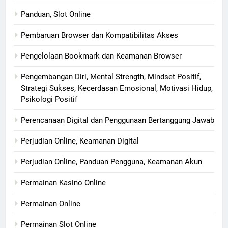
Panduan, Slot Online
Pembaruan Browser dan Kompatibilitas Akses
Pengelolaan Bookmark dan Keamanan Browser
Pengembangan Diri, Mental Strength, Mindset Positif,
Strategi Sukses, Kecerdasan Emosional, Motivasi Hidup,
Psikologi Positif
Perencanaan Digital dan Penggunaan Bertanggung Jawab
Perjudian Online, Keamanan Digital
Perjudian Online, Panduan Pengguna, Keamanan Akun
Permainan Kasino Online
Permainan Online
Permainan Slot Online