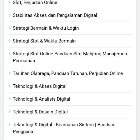
Slot, Perjudian Online
Stabilitas Akses dan Pengalaman Digital
Strategi Bermain & Waktu Login
Strategi Slot & Waktu Bermain
Strategi Slot Online Panduan Slot Mahjong Manajemen
Permainan
Taruhan Olahraga, Panduan Taruhan, Perjudian Online
Teknologi & Akses Digital
Teknologi & Analisis Digital
Teknologi & Desain Digital
Teknologi & Digital | Keamanan Sistem | Panduan
Pengguna