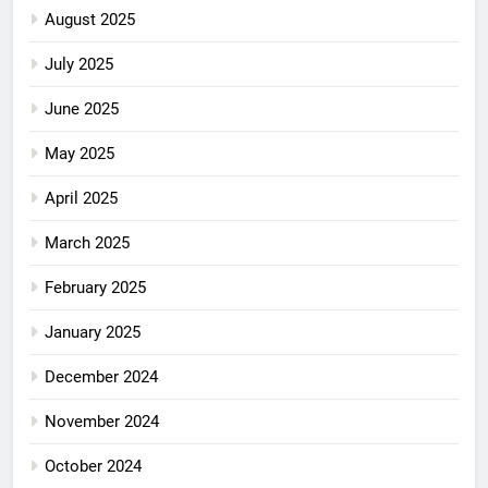
August 2025
July 2025
June 2025
May 2025
April 2025
March 2025
February 2025
January 2025
December 2024
November 2024
October 2024