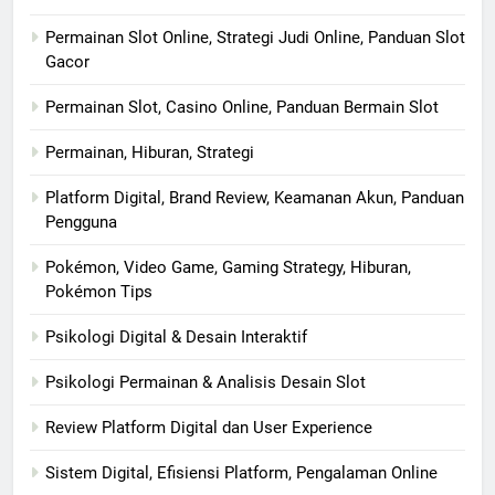
Permainan Slot Online, Strategi Judi Online, Panduan Slot
Gacor
Permainan Slot, Casino Online, Panduan Bermain Slot
Permainan, Hiburan, Strategi
Platform Digital, Brand Review, Keamanan Akun, Panduan
Pengguna
Pokémon, Video Game, Gaming Strategy, Hiburan,
Pokémon Tips
Psikologi Digital & Desain Interaktif
Psikologi Permainan & Analisis Desain Slot
Review Platform Digital dan User Experience
Sistem Digital, Efisiensi Platform, Pengalaman Online