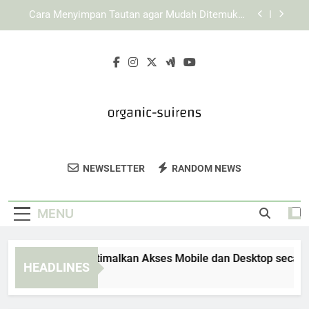
Skip
Cara Memperbarui Browser sebelum Mengakses
to
KAYA787 Alternatif
content
Panduan Lengkap Mengakses KAYA787 Alternatif
melalui Laptop dan Komputer
Panduan Mengoptimalkan Akses Mobile dan
Desktop secara Stabil dan Aman
Cara Menyimpan Tautan agar Mudah Ditemukan
dan Tetap Aman
Cara Memperbarui Browser sebelum Mengakses
KAYA787 Alternatif
Organic Suirens
Temukan Produk Organik Dan Solusi
Panduan Lengkap Mengakses KAYA787 Alternatif
NEWSLETTER
RANDOM NEWS
melalui Laptop dan Komputer
Kesehatan Alami Di Organic Suirens. Untuk
Gaya Hidup Yang Lebih Sehat Dan Alami.
MENU
nduan Mengoptimalkan Akses Mobile dan Desktop secara Sta
HEADLINES
Weeks Ago