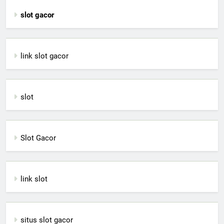
slot gacor
link slot gacor
slot
Slot Gacor
link slot
situs slot gacor