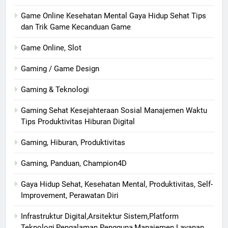
Game Online Kesehatan Mental Gaya Hidup Sehat Tips
dan Trik Game Kecanduan Game
Game Online, Slot
Gaming / Game Design
Gaming & Teknologi
Gaming Sehat Kesejahteraan Sosial Manajemen Waktu
Tips Produktivitas Hiburan Digital
Gaming, Hiburan, Produktivitas
Gaming, Panduan, Champion4D
Gaya Hidup Sehat, Kesehatan Mental, Produktivitas, Self-
Improvement, Perawatan Diri
Infrastruktur Digital,Arsitektur Sistem,Platform
Teknologi,Pengalaman Pengguna,Manajemen Layanan