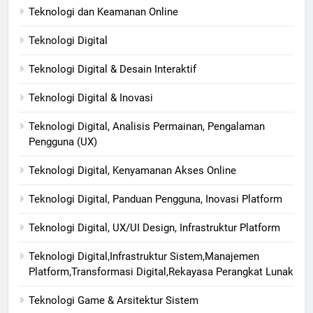
Teknologi dan Keamanan Online
Teknologi Digital
Teknologi Digital & Desain Interaktif
Teknologi Digital & Inovasi
Teknologi Digital, Analisis Permainan, Pengalaman
Pengguna (UX)
Teknologi Digital, Kenyamanan Akses Online
Teknologi Digital, Panduan Pengguna, Inovasi Platform
Teknologi Digital, UX/UI Design, Infrastruktur Platform
Teknologi Digital,Infrastruktur Sistem,Manajemen
Platform,Transformasi Digital,Rekayasa Perangkat Lunak
Teknologi Game & Arsitektur Sistem