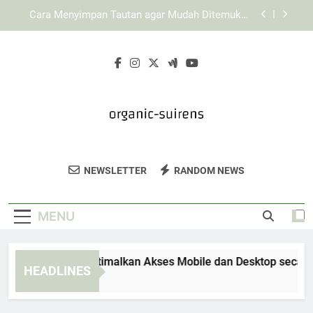
Skip
Cara Memperbarui Browser sebelum Mengakses
to
KAYA787 Alternatif
content
Panduan Lengkap Mengakses KAYA787 Alternatif
melalui Laptop dan Komputer
Panduan Mengoptimalkan Akses Mobile dan
Desktop secara Stabil dan Aman
Cara Menyimpan Tautan agar Mudah Ditemukan
dan Tetap Aman
Cara Memperbarui Browser sebelum Mengakses
KAYA787 Alternatif
Organic Suirens
Temukan Produk Organik Dan Solusi
Panduan Lengkap Mengakses KAYA787 Alternatif
NEWSLETTER
RANDOM NEWS
melalui Laptop dan Komputer
Kesehatan Alami Di Organic Suirens. Untuk
Gaya Hidup Yang Lebih Sehat Dan Alami.
MENU
anduan Mengoptimalkan Akses Mobile dan Desktop secara St
HEADLINES
 Weeks Ago