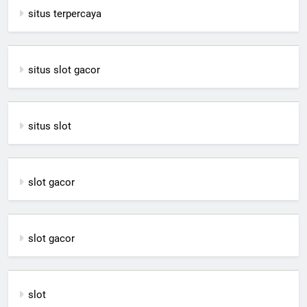
situs terpercaya
situs slot gacor
situs slot
slot gacor
slot gacor
slot