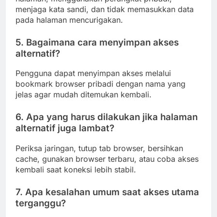
menjaga kata sandi, dan tidak memasukkan data
pada halaman mencurigakan.
5. Bagaimana cara menyimpan akses
alternatif?
Pengguna dapat menyimpan akses melalui
bookmark browser pribadi dengan nama yang
jelas agar mudah ditemukan kembali.
6. Apa yang harus dilakukan jika halaman
alternatif juga lambat?
Periksa jaringan, tutup tab browser, bersihkan
cache, gunakan browser terbaru, atau coba akses
kembali saat koneksi lebih stabil.
7. Apa kesalahan umum saat akses utama
terganggu?