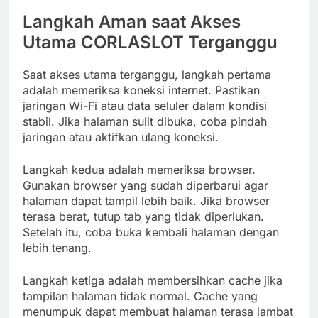
Langkah Aman saat Akses
Utama CORLASLOT Terganggu
Saat akses utama terganggu, langkah pertama
adalah memeriksa koneksi internet. Pastikan
jaringan Wi-Fi atau data seluler dalam kondisi
stabil. Jika halaman sulit dibuka, coba pindah
jaringan atau aktifkan ulang koneksi.
Langkah kedua adalah memeriksa browser.
Gunakan browser yang sudah diperbarui agar
halaman dapat tampil lebih baik. Jika browser
terasa berat, tutup tab yang tidak diperlukan.
Setelah itu, coba buka kembali halaman dengan
lebih tenang.
Langkah ketiga adalah membersihkan cache jika
tampilan halaman tidak normal. Cache yang
menumpuk dapat membuat halaman terasa lambat