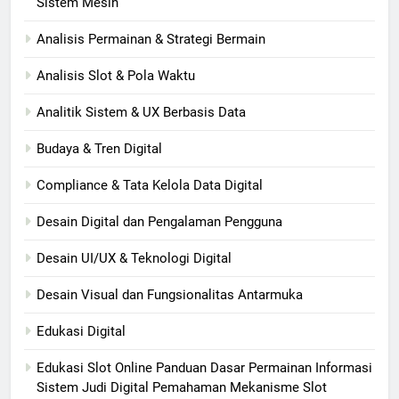
Sistem Mesin
Analisis Permainan & Strategi Bermain
Analisis Slot & Pola Waktu
Analitik Sistem & UX Berbasis Data
Budaya & Tren Digital
Compliance & Tata Kelola Data Digital
Desain Digital dan Pengalaman Pengguna
Desain UI/UX & Teknologi Digital
Desain Visual dan Fungsionalitas Antarmuka
Edukasi Digital
Edukasi Slot Online Panduan Dasar Permainan Informasi
Sistem Judi Digital Pemahaman Mekanisme Slot