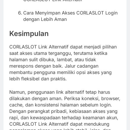
Cara Menyimpan Akses CORLASLOT Login
dengan Lebih Aman
Kesimpulan
CORLASLOT Link Alternatif dapat menjadi pilihan
saat akses utama terganggu, terutama ketika
halaman sulit dibuka, lambat, atau tidak
merespons dengan baik. Jalur cadangan
membantu pengguna memiliki opsi akses yang
lebih fleksibel dan praktis.
Namun, penggunaan link alternatif tetap harus
dilakukan dengan aman. Periksa koneksi, browser,
cache, dan konsistensi halaman sebelum login.
Dengan perangkat pribadi, kebiasaan akses yang
rapi, dan kewaspadaan terhadap keamanan akun,
CORLASLOT Link Alternatif dapat mendukung