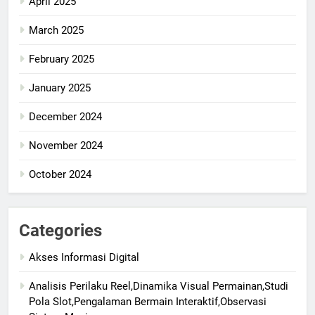
April 2025
March 2025
February 2025
January 2025
December 2024
November 2024
October 2024
Categories
Akses Informasi Digital
Analisis Perilaku Reel,Dinamika Visual Permainan,Studi
Pola Slot,Pengalaman Bermain Interaktif,Observasi