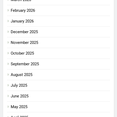
February 2026
January 2026
December 2025
November 2025
October 2025
September 2025
August 2025
July 2025
June 2025
May 2025