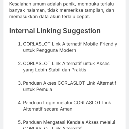
Kesalahan umum adalah panik, membuka terlalu
banyak halaman, tidak memeriksa tampilan, dan
memasukkan data akun terlalu cepat.
Internal Linking Suggestion
CORLASLOT Link Alternatif Mobile-Friendly
untuk Pengguna Modern
CORLASLOT Link Alternatif untuk Akses
yang Lebih Stabil dan Praktis
Panduan Akses CORLASLOT Link Alternatif
untuk Pemula
Panduan Login melalui CORLASLOT Link
Alternatif secara Aman
Panduan Mengatasi Kendala Akses melalui
CORLASLOT Link Alternatif