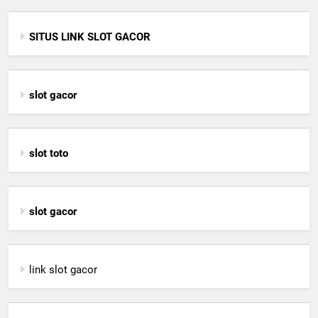
SITUS LINK SLOT GACOR
slot gacor
slot toto
slot gacor
link slot gacor