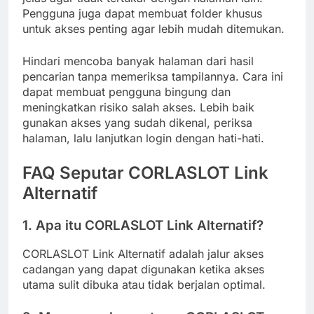
Pengguna juga dapat membuat folder khusus
untuk akses penting agar lebih mudah ditemukan.
Hindari mencoba banyak halaman dari hasil
pencarian tanpa memeriksa tampilannya. Cara ini
dapat membuat pengguna bingung dan
meningkatkan risiko salah akses. Lebih baik
gunakan akses yang sudah dikenal, periksa
halaman, lalu lanjutkan login dengan hati-hati.
FAQ Seputar CORLASLOT Link
Alternatif
1. Apa itu CORLASLOT Link Alternatif?
CORLASLOT Link Alternatif adalah jalur akses
cadangan yang dapat digunakan ketika akses
utama sulit dibuka atau tidak berjalan optimal.