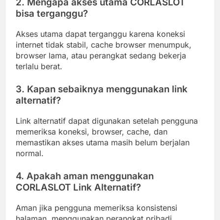
2. Mengapa akses utama CORLASLOT
bisa terganggu?
Akses utama dapat terganggu karena koneksi
internet tidak stabil, cache browser menumpuk,
browser lama, atau perangkat sedang bekerja
terlalu berat.
3. Kapan sebaiknya menggunakan link
alternatif?
Link alternatif dapat digunakan setelah pengguna
memeriksa koneksi, browser, cache, dan
memastikan akses utama masih belum berjalan
normal.
4. Apakah aman menggunakan
CORLASLOT Link Alternatif?
Aman jika pengguna memeriksa konsistensi
halaman, menggunakan perangkat pribadi,