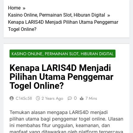
Home
Kasino Online, Permainan Slot, Hiburan Digital
Kenapa LARIS4D Menjadi Pilihan Utama Penggemar
Togel Online?
KASINO ONLINE, PERMAINAN SLOT, HIBURAN DIGITAL
Kenapa LARIS4D Menjadi
Pilihan Utama Penggemar
Togel Online?
0
C145c58
2 Years Ago
7 Mins
Temukan alasan mengapa LARIS4D menjadi
pilihan utama bagi penggemar togel online. Ulasan
ini membahas fitur unggulan, keamanan, dan
manfaat yang ditawarkan oleh platform terpercaya