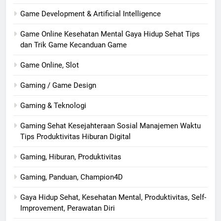
Game Development & Artificial Intelligence
Game Online Kesehatan Mental Gaya Hidup Sehat Tips
dan Trik Game Kecanduan Game
Game Online, Slot
Gaming / Game Design
Gaming & Teknologi
Gaming Sehat Kesejahteraan Sosial Manajemen Waktu
Tips Produktivitas Hiburan Digital
Gaming, Hiburan, Produktivitas
Gaming, Panduan, Champion4D
Gaya Hidup Sehat, Kesehatan Mental, Produktivitas, Self-
Improvement, Perawatan Diri