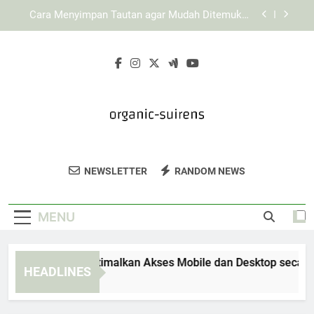
Skip
Cara Memperbarui Browser sebelum Mengakses
to
KAYA787 Alternatif
content
Panduan Lengkap Mengakses KAYA787 Alternatif
melalui Laptop dan Komputer
Panduan Mengoptimalkan Akses Mobile dan
Desktop secara Stabil dan Aman
Cara Menyimpan Tautan agar Mudah Ditemukan
dan Tetap Aman
Cara Memperbarui Browser sebelum Mengakses
KAYA787 Alternatif
Organic Suirens
Temukan Produk Organik Dan Solusi
Panduan Lengkap Mengakses KAYA787 Alternatif
NEWSLETTER
RANDOM NEWS
melalui Laptop dan Komputer
Kesehatan Alami Di Organic Suirens. Untuk
Gaya Hidup Yang Lebih Sehat Dan Alami.
MENU
nduan Mengoptimalkan Akses Mobile dan Desktop secara Sta
HEADLINES
Weeks Ago