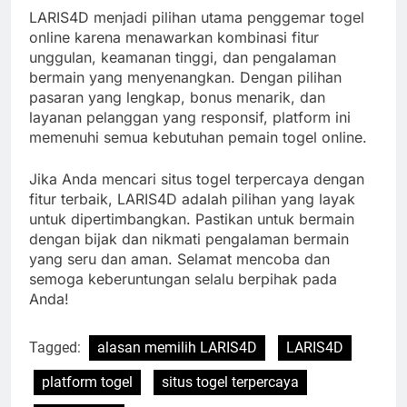
LARIS4D menjadi pilihan utama penggemar togel
online karena menawarkan kombinasi fitur
unggulan, keamanan tinggi, dan pengalaman
bermain yang menyenangkan. Dengan pilihan
pasaran yang lengkap, bonus menarik, dan
layanan pelanggan yang responsif, platform ini
memenuhi semua kebutuhan pemain togel online.
Jika Anda mencari situs togel terpercaya dengan
fitur terbaik, LARIS4D adalah pilihan yang layak
untuk dipertimbangkan. Pastikan untuk bermain
dengan bijak dan nikmati pengalaman bermain
yang seru dan aman. Selamat mencoba dan
semoga keberuntungan selalu berpihak pada
Anda!
Tagged:
alasan memilih LARIS4D
LARIS4D
platform togel
situs togel terpercaya