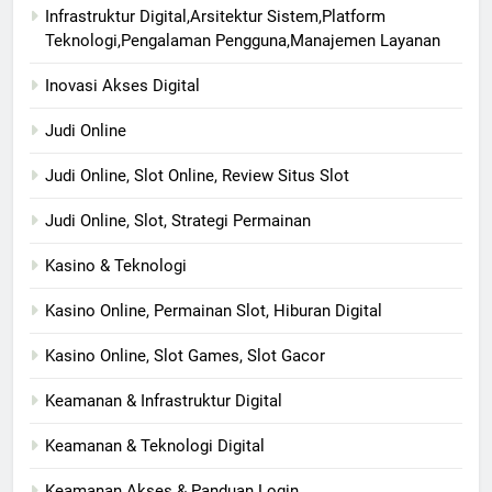
Infrastruktur Digital,Arsitektur Sistem,Platform
Teknologi,Pengalaman Pengguna,Manajemen Layanan
Inovasi Akses Digital
Judi Online
Judi Online, Slot Online, Review Situs Slot
Judi Online, Slot, Strategi Permainan
Kasino & Teknologi
Kasino Online, Permainan Slot, Hiburan Digital
Kasino Online, Slot Games, Slot Gacor
Keamanan & Infrastruktur Digital
Keamanan & Teknologi Digital
Keamanan Akses & Panduan Login