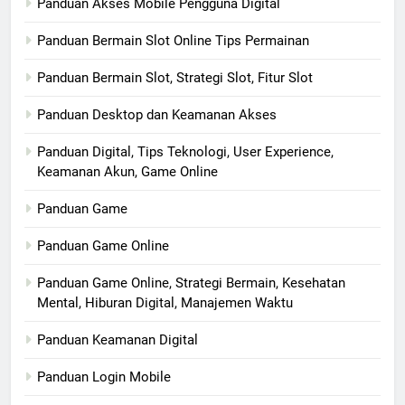
Panduan Akses Mobile Pengguna Digital
Panduan Bermain Slot Online Tips Permainan
Panduan Bermain Slot, Strategi Slot, Fitur Slot
Panduan Desktop dan Keamanan Akses
Panduan Digital, Tips Teknologi, User Experience,
Keamanan Akun, Game Online
Panduan Game
Panduan Game Online
Panduan Game Online, Strategi Bermain, Kesehatan
Mental, Hiburan Digital, Manajemen Waktu
Panduan Keamanan Digital
Panduan Login Mobile