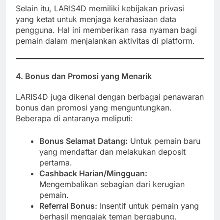
Selain itu, LARIS4D memiliki kebijakan privasi
yang ketat untuk menjaga kerahasiaan data
pengguna. Hal ini memberikan rasa nyaman bagi
pemain dalam menjalankan aktivitas di platform.
4.
Bonus dan Promosi yang Menarik
LARIS4D juga dikenal dengan berbagai penawaran
bonus dan promosi yang menguntungkan.
Beberapa di antaranya meliputi:
Bonus Selamat Datang:
Untuk pemain baru
yang mendaftar dan melakukan deposit
pertama.
Cashback Harian/Mingguan:
Mengembalikan sebagian dari kerugian
pemain.
Referral Bonus:
Insentif untuk pemain yang
berhasil mengajak teman bergabung.