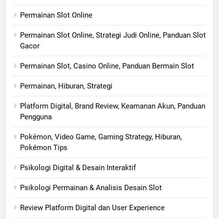
Permainan Slot Online
Permainan Slot Online, Strategi Judi Online, Panduan Slot
Gacor
Permainan Slot, Casino Online, Panduan Bermain Slot
Permainan, Hiburan, Strategi
Platform Digital, Brand Review, Keamanan Akun, Panduan
Pengguna
Pokémon, Video Game, Gaming Strategy, Hiburan,
Pokémon Tips
Psikologi Digital & Desain Interaktif
Psikologi Permainan & Analisis Desain Slot
Review Platform Digital dan User Experience