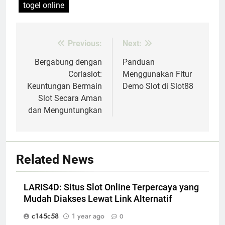
togel online
Previous:
Next:
Post
navigation
Bergabung dengan
Panduan
Corlaslot:
Menggunakan Fitur
Keuntungan Bermain
Demo Slot di Slot88
Slot Secara Aman
dan Menguntungkan
Related News
LARIS4D: Situs Slot Online Terpercaya yang
Mudah Diakses Lewat Link Alternatif
c145c58
1 year ago
0