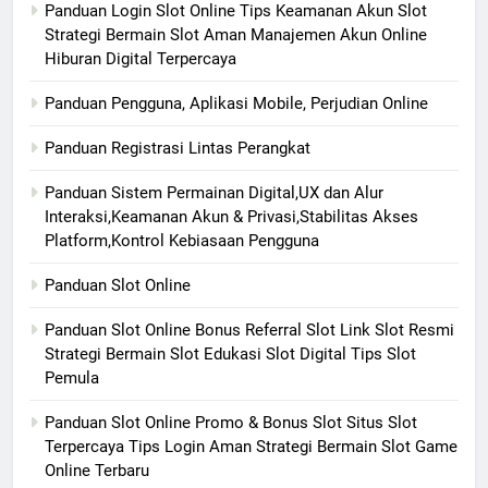
Panduan Login Slot Online Tips Keamanan Akun Slot
Strategi Bermain Slot Aman Manajemen Akun Online
Hiburan Digital Terpercaya
Panduan Pengguna, Aplikasi Mobile, Perjudian Online
Panduan Registrasi Lintas Perangkat
Panduan Sistem Permainan Digital,UX dan Alur
Interaksi,Keamanan Akun & Privasi,Stabilitas Akses
Platform,Kontrol Kebiasaan Pengguna
Panduan Slot Online
Panduan Slot Online Bonus Referral Slot Link Slot Resmi
Strategi Bermain Slot Edukasi Slot Digital Tips Slot
Pemula
Panduan Slot Online Promo & Bonus Slot Situs Slot
Terpercaya Tips Login Aman Strategi Bermain Slot Game
Online Terbaru