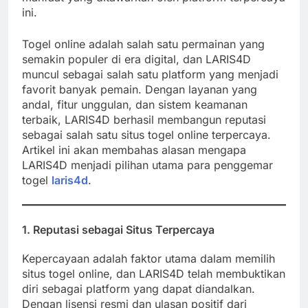
ini.
Togel online adalah salah satu permainan yang
semakin populer di era digital, dan LARIS4D
muncul sebagai salah satu platform yang menjadi
favorit banyak pemain. Dengan layanan yang
andal, fitur unggulan, dan sistem keamanan
terbaik, LARIS4D berhasil membangun reputasi
sebagai salah satu situs togel online terpercaya.
Artikel ini akan membahas alasan mengapa
LARIS4D menjadi pilihan utama para penggemar
togel
laris4d
.
1.
Reputasi sebagai Situs Terpercaya
Kepercayaan adalah faktor utama dalam memilih
situs togel online, dan LARIS4D telah membuktikan
diri sebagai platform yang dapat diandalkan.
Dengan lisensi resmi dan ulasan positif dari