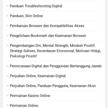
Panduan Troubleshooting Digital
Panduan, Slot Online
Pembaruan Browser dan Kompatibilitas Akses
Pengelolaan Bookmark dan Keamanan Browser
Pengembangan Diri, Mental Strength, Mindset Positif,
Strategi Sukses, Kecerdasan Emosional, Motivasi Hidup,
Psikologi Positif
Perencanaan Digital dan Penggunaan Bertanggung Jawab
Perjudian Online, Keamanan Digital
Perjudian Online, Panduan Pengguna, Keamanan Akun
Permainan Kasino Online
Permainan Online