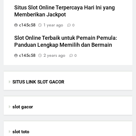
Situs Slot Online Terpercaya Hari Ini yang
Memberikan Jackpot
c145c58
1 year ago
0
Slot Online Terbaik untuk Pemain Pemula:
Panduan Lengkap Memilih dan Bermain
c145c58
2 years ago
0
SITUS LINK SLOT GACOR
slot gacor
slot toto